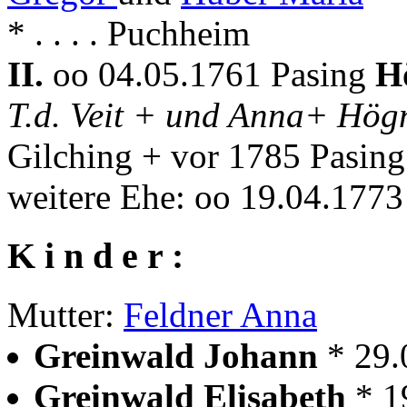
* . . . . Puchheim
II.
oo 04.05.1761 Pasing
H
T.d. Veit + und Anna+ Hö
Gilching + vor 1785 Pasing
weitere Ehe: oo 19.04.177
K i n d e r :
Mutter:
Feldner Anna
Greinwald Johann
* 29
Greinwald Elisabeth
* 1