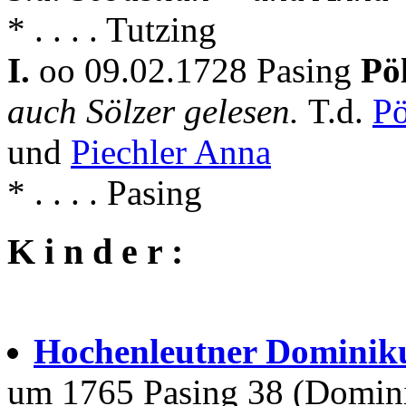
* . . . . Tutzing
I.
oo 09.02.1728 Pasing
Pö
auch Sölzer gelesen.
T.d.
Pö
und
Piechler Anna
* . . . . Pasing
K i n d e r :
Hochenleutner Dominik
um 1765 Pasing 38 (Domin