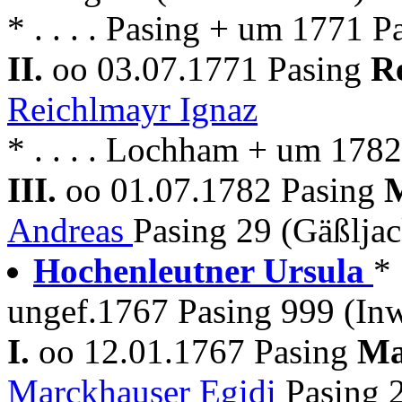
* . . . . Pasing + um 1771 P
II.
oo 03.07.1771 Pasing
R
Reichlmayr Ignaz
* . . . . Lochham + um 178
III.
oo 01.07.1782 Pasing
M
Andreas
Pasing 29 (Gäßlja
Hochenleutner Ursula
* 
ungef.1767 Pasing 999 (In
I.
oo 12.01.1767 Pasing
Ma
Marckhauser Egidi
Pasing 