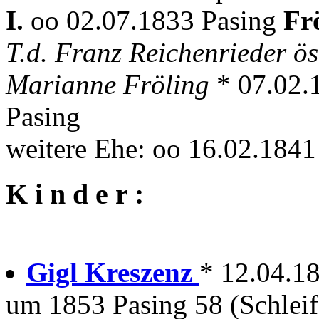
I.
oo 02.07.1833 Pasing
Fr
T.d. Franz Reichenrieder ös
Marianne Fröling
* 07.02.
Pasing
weitere Ehe: oo 16.02.184
K i n d e r :
Gigl Kreszenz
* 12.04.1
um 1853 Pasing 58 (Schleif