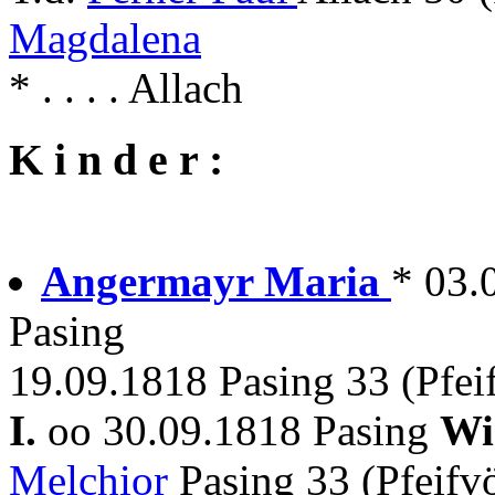
Magdalena
* . . . . Allach
K i n d e r :
Angermayr Maria
* 03.
Pasing
19.09.1818 Pasing 33 (Pfeif
I.
oo 30.09.1818 Pasing
Wi
Melchior
Pasing 33 (Pfeifvö