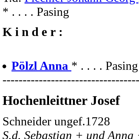
* . . . . Pasing
K i n d e r :
Pölzl Anna
* . . . . Pasin
---------------------------------
Hochenleittner Josef
Schneider ungef.1728
S.d. Sebastian + und Anna 