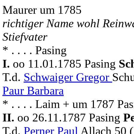
Maurer um 1785
richtiger Name wohl Reinw
Stiefvater
* . . . . Pasing
I.
oo 11.01.1785 Pasing
Sc
T.d.
Schwaiger Gregor
Schu
Paur Barbara
* . . . . Laim + um 1787 Pa
II.
oo 26.11.1787 Pasing
P
T.d.
Perner Paul
Allach 50 