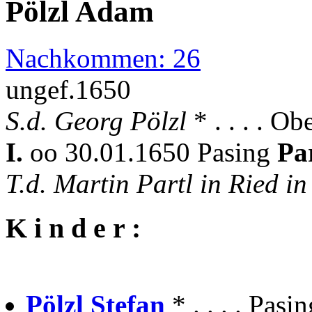
Pölzl Adam
Nachkommen: 26
ungef.1650
S.d. Georg Pölzl
* . . . . Ob
I.
oo 30.01.1650 Pasing
Pa
T.d. Martin Partl in Ried in
K i n d e r :
Pölzl Stefan
* . . . . Pasi