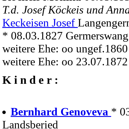
T.d. Josef Köckeis und An
Keckeisen Josef
Langengern
* 08.03.1827 Germerswang +
weitere Ehe: oo ungef.186
weitere Ehe: oo 23.07.187
K i n d e r :
Bernhard Genoveva
* 03
Landsberied