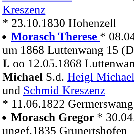
Kreszenz
* 23.10.1830 Hohenzell
Morasch Therese
* 08.0
um 1868 Luttenwang 15 (D
I.
oo 12.05.1868 Luttenwan
Michael
S.d.
Heigl Michae
und
Schmid Kreszenz
* 11.06.1822 Germerswang
Morasch Gregor
* 30.04
ungef.1835 Grunertshofen