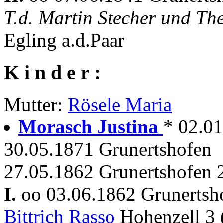
T.d. Martin Stecher und Th
Egling a.d.Paar
K i n d e r :
Mutter:
Rösele Maria
Morasch Justina
* 02.0
30.05.1871 Grunertshofen
27.05.1862 Grunertshofen 
I.
oo 03.06.1862 Grunerts
Bittrich Rasso
Hohenzell 3 