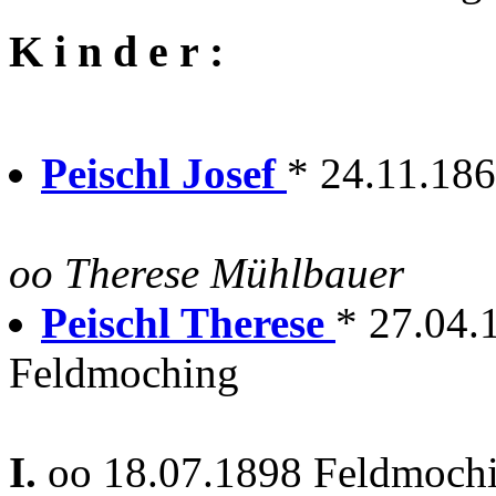
K i n d e r :
Peischl Josef
* 24.11.18
oo Therese Mühlbauer
Peischl Therese
* 27.04.
Feldmoching
I.
oo 18.07.1898 Feldmoch