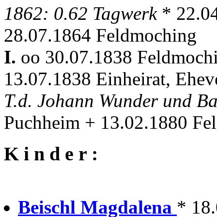
1862: 0.62 Tagwerk
* 22.0
28.07.1864 Feldmoching
I.
oo 30.07.1838 Feldmoch
13.07.1838 Einheirat, Ehev
T.d. Johann Wunder und B
Puchheim + 13.02.1880 Fe
K i n d e r :
Beischl Magdalena
* 18