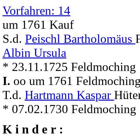
Vorfahren: 14
um 1761 Kauf
S.d.
Peischl Bartholomäus
Albin Ursula
* 23.11.1725 Feldmoching
I.
oo um 1761 Feldmochin
T.d.
Hartmann Kaspar
Hüte
* 07.02.1730 Feldmoching
K i n d e r :