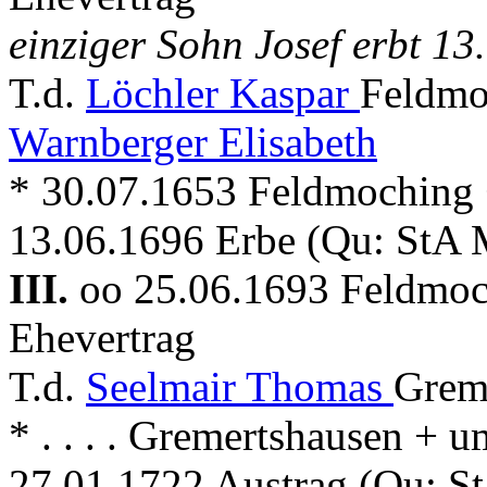
einziger Sohn Josef erbt 13.
T.d.
Löchler Kaspar
Feldmo
Warnberger Elisabeth
* 30.07.1653 Feldmoching
13.06.1696 Erbe (Qu: StA 
III.
oo 25.06.1693 Feldmo
Ehevertrag
T.d.
Seelmair Thomas
Greme
* . . . . Gremertshausen +
27.01.1722 Austrag (Qu: S