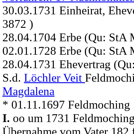
30.03.1731 Einheirat, Ehev
3872 )
28.04.1704 Erbe (Qu: StA 
02.01.1728 Erbe (Qu: StA 
28.04.1731 Ehevertrag (Qu
S.d.
Löchler Veit
Feldmochi
Magdalena
* 01.11.1697 Feldmoching
I.
oo um 1731 Feldmochin
Übernahme vom Vater 182 f