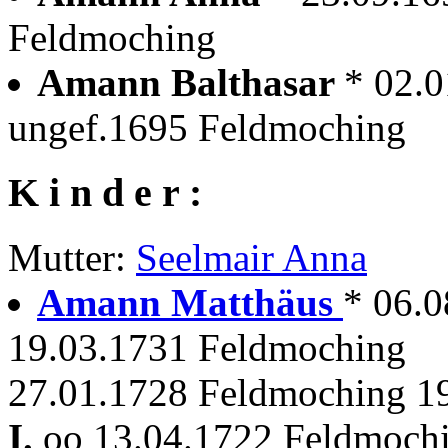
Feldmoching
Amann Balthasar
* 02.
ungef.1695 Feldmoching
K i n d e r :
Mutter:
Seelmair Anna
Amann Matthäus
* 06.
19.03.1731 Feldmoching
27.01.1728 Feldmoching 19
I.
oo 13.04.1722 Feldmoch