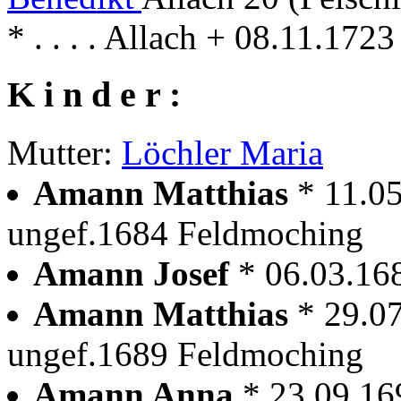
* . . . . Allach + 08.11.17
K i n d e r :
Mutter:
Löchler Maria
Amann Matthias
* 11.0
ungef.1684 Feldmoching
Amann Josef
* 06.03.16
Amann Matthias
* 29.0
ungef.1689 Feldmoching
Amann Anna
* 23.09.16