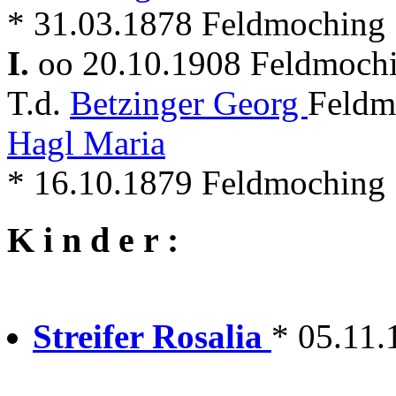
* 31.03.1878 Feldmoching
I.
oo 20.10.1908 Feldmoch
T.d.
Betzinger Georg
Feldm
Hagl Maria
* 16.10.1879 Feldmoching
K i n d e r :
Streifer Rosalia
* 05.11