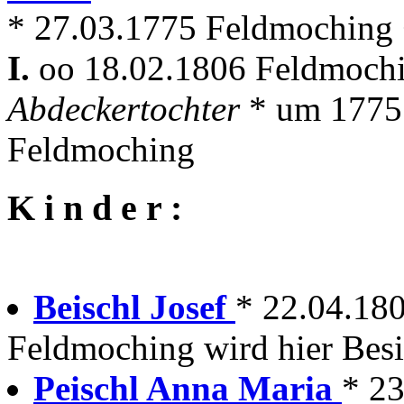
* 27.03.1775 Feldmoching +
I.
oo 18.02.1806 Feldmoch
Abdeckertochter
* um 1775
Feldmoching
K i n d e r :
Beischl Josef
* 22.04.18
Feldmoching wird hier Besi
Peischl Anna Maria
* 2