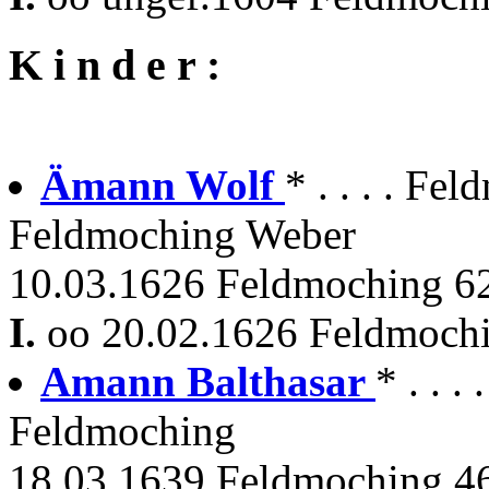
K i n d e r :
Ämann Wolf
* . . . . F
Feldmoching Weber
10.03.1626 Feldmoching 62 
I.
oo 20.02.1626 Feldmoch
Amann Balthasar
* . . .
Feldmoching
18.03.1639 Feldmoching 46