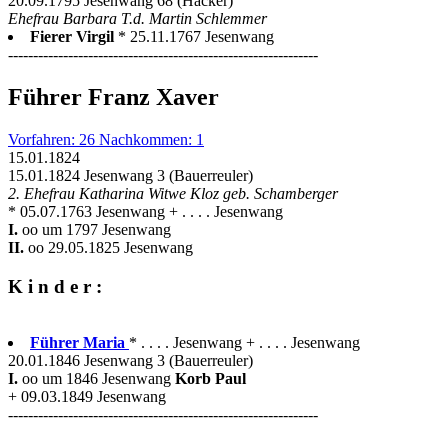
20.09.1795 Jesenwang 68 (Hacker)
Ehefrau Barbara T.d. Martin Schlemmer
Fierer Virgil
* 25.11.1767 Jesenwang
--------------------------------------------------------------
Führer Franz Xaver
Vorfahren: 26 Nachkommen: 1
15.01.1824
15.01.1824 Jesenwang 3 (Bauerreuler)
2. Ehefrau Katharina Witwe Kloz geb. Schamberger
* 05.07.1763 Jesenwang + . . . . Jesenwang
I.
oo um 1797 Jesenwang
II.
oo 29.05.1825 Jesenwang
K i n d e r :
Führer Maria
* . . . . Jesenwang + . . . . Jesenwang
20.01.1846 Jesenwang 3 (Bauerreuler)
I.
oo um 1846 Jesenwang
Korb Paul
+ 09.03.1849 Jesenwang
--------------------------------------------------------------