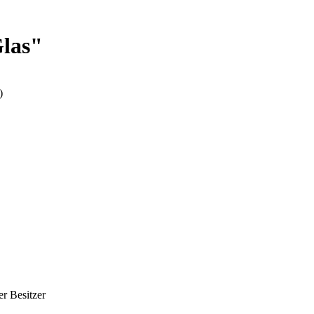
Glas"
)
er Besitzer