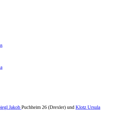
as
na
iegl Jakob
Puchheim 26 (Drexler) und
Klotz Ursula