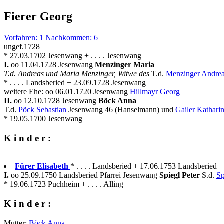
Fierer Georg
Vorfahren: 1 Nachkommen: 6
ungef.1728
* 27.03.1702 Jesenwang + . . . . Jesenwang
I.
oo 11.04.1728 Jesenwang
Menzinger Maria
T.d. Andreas und Maria Menzinger, Witwe des
T.d.
Menzinger Andre
* . . . . Landsberied + 23.09.1728 Jesenwang
weitere Ehe: oo 06.01.1720 Jesenwang
Hillmayr Georg
II.
oo 12.10.1728 Jesenwang
Böck Anna
T.d.
Pöck Sebastian
Jesenwang 46 (Hanselmann) und
Gailer Kathari
* 19.05.1700 Jesenwang
K i n d e r :
Fürer Elisabeth
* . . . . Landsberied + 17.06.1753 Landsberied
I.
oo 25.09.1750 Landsberied Pfarrei Jesenwang
Spiegl Peter
S.d.
Sp
* 19.06.1723 Puchheim + . . . . Alling
K i n d e r :
Mutter:
Böck Anna