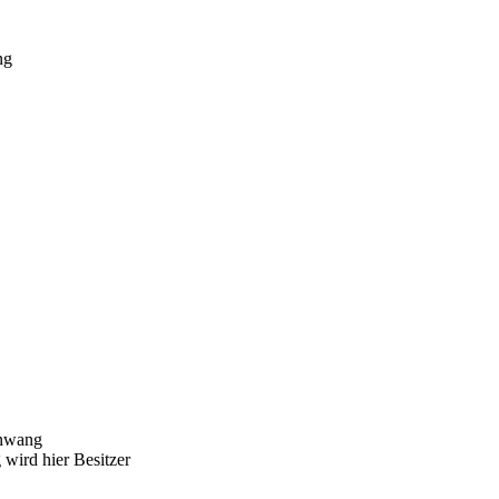
ng
enwang
 wird hier Besitzer