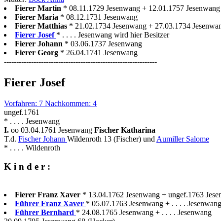
Fierer Martin
* 08.11.1729 Jesenwang + 12.01.1757 Jesenwang
Fierer Maria
* 08.12.1731 Jesenwang
Fierer Matthias
* 21.02.1734 Jesenwang + 27.03.1734 Jesenwa
Fierer Josef
* . . . . Jesenwang wird hier Besitzer
Fierer Johann
* 03.06.1737 Jesenwang
Fierer Georg
* 26.04.1741 Jesenwang
--------------------------------------------------------------
Fierer Josef
Vorfahren: 7 Nachkommen: 4
ungef.1761
* . . . . Jesenwang
I.
oo 03.04.1761 Jesenwang
Fischer Katharina
T.d.
Fischer Johann
Wildenroth 13 (Fischer) und
Aumiller Salome
* . . . . Wildenroth
K i n d e r :
Fierer Franz Xaver
* 13.04.1762 Jesenwang + ungef.1763 Jes
Führer Franz Xaver
* 05.07.1763 Jesenwang + . . . . Jesenwang
Führer Bernhard
* 24.08.1765 Jesenwang + . . . . Jesenwang