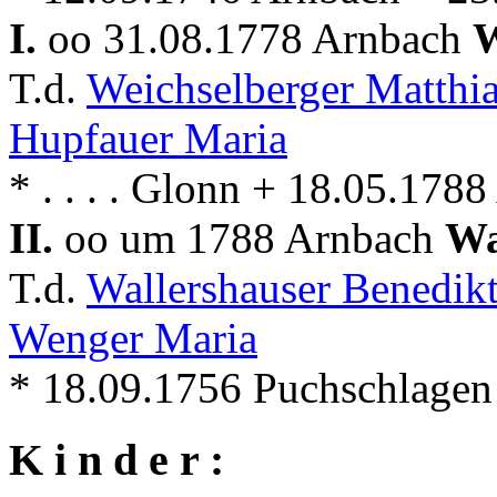
I.
oo 31.08.1778 Arnbach
W
T.d.
Weichselberger Matthi
Hupfauer Maria
* . . . . Glonn + 18.05.178
II.
oo um 1788 Arnbach
Wa
T.d.
Wallershauser Benedik
Wenger Maria
* 18.09.1756 Puchschlagen +
K i n d e r :