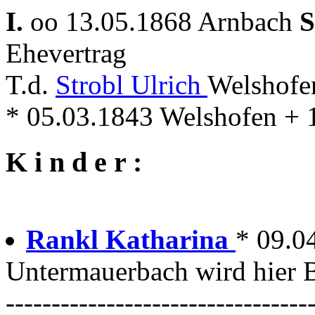
I.
oo 13.05.1868 Arnbach
S
Ehevertrag
T.d.
Strobl Ulrich
Welshofe
* 05.03.1843 Welshofen + 
K i n d e r :
Rankl Katharina
* 09.0
Untermauerbach wird hier B
---------------------------------