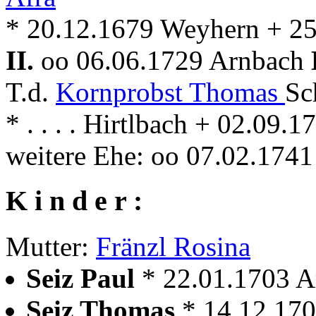
* 20.12.1679 Weyhern + 2
II.
oo 06.06.1729 Arnbach
T.d.
Kornprobst Thomas
Sc
* . . . . Hirtlbach + 02.09.
weitere Ehe: oo 07.02.174
K i n d e r :
Mutter:
Fränzl Rosina
Seiz Paul
* 22.01.1703 A
Seiz Thomas
* 14.12.17