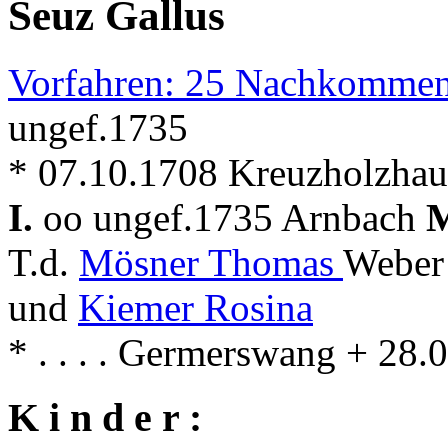
Seuz Gallus
Vorfahren: 25 Nachkommen
ungef.1735
* 07.10.1708 Kreuzholzhause
I.
oo ungef.1735 Arnbach
M
T.d.
Mösner Thomas
Weber
und
Kiemer Rosina
* . . . . Germerswang + 28
K i n d e r :