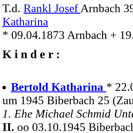
T.d.
Rankl Josef
Arnbach 39
Katharina
* 09.04.1873 Arnbach + 1
K i n d e r :
Bertold Katharina
* 22.
um 1945 Biberbach 25 (Za
1. Ehe Michael Schmid Un
II.
oo 03.10.1945 Biberbach