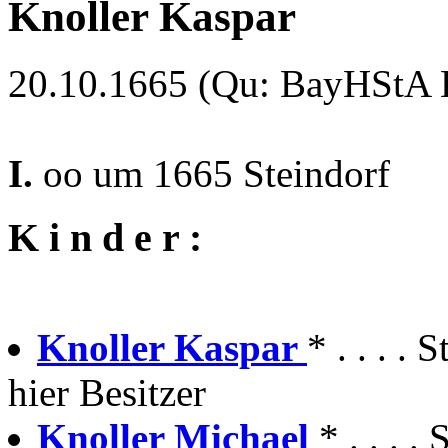
Knoller Kaspar
20.10.1665 (Qu: BayHStA Kl
I.
oo um 1665 Steindorf
K i n d e r :
Knoller Kaspar
* . . . . 
hier Besitzer
Knoller Michael
* . . . 