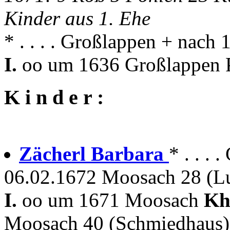
Kinder aus 1. Ehe
* . . . . Großlappen + nach
I.
oo um 1636 Großlappen P
K i n d e r :
Zächerl Barbara
* . . . 
06.02.1672 Moosach 28 (L
I.
oo um 1671 Moosach
Kh
Moosach 40 (Schmiedhaus