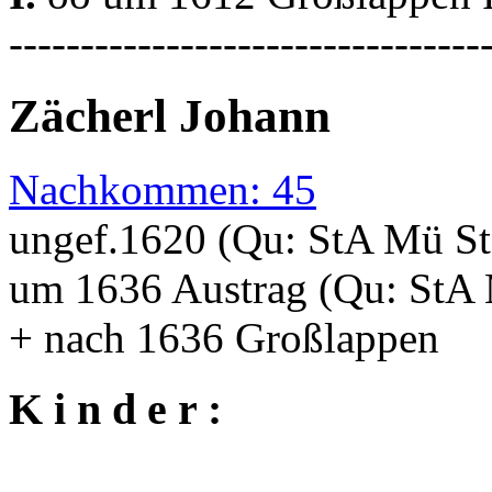
---------------------------------
Zächerl Johann
Nachkommen: 45
ungef.1620 (Qu: StA Mü S
um 1636 Austrag (Qu: StA
+ nach 1636 Großlappen
K i n d e r :