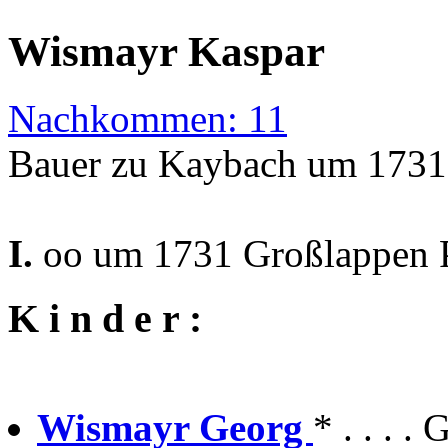
Wismayr Kaspar
Nachkommen: 11
Bauer zu Kaybach um 1731
I.
oo um 1731 Großlappen P
K i n d e r :
Wismayr Georg
* . . . .