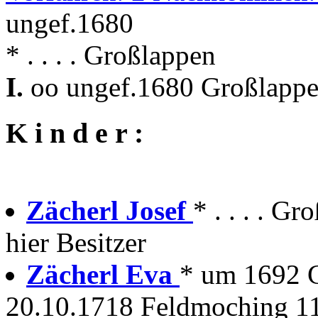
ungef.1680
* . . . . Großlappen
I.
oo ungef.1680 Großlappe
K i n d e r :
Zächerl Josef
* . . . . G
hier Besitzer
Zächerl Eva
* um 1692 
20.10.1718 Feldmoching 11 