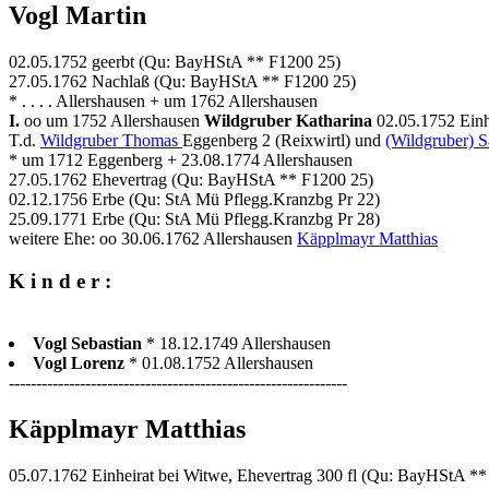
Vogl Martin
02.05.1752 geerbt (Qu: BayHStA ** F1200 25)
27.05.1762 Nachlaß (Qu: BayHStA ** F1200 25)
* . . . . Allershausen + um 1762 Allershausen
I.
oo um 1752 Allershausen
Wildgruber Katharina
02.05.1752 Einh
T.d.
Wildgruber Thomas
Eggenberg 2 (Reixwirtl) und
(Wildgruber) S
* um 1712 Eggenberg + 23.08.1774 Allershausen
27.05.1762 Ehevertrag (Qu: BayHStA ** F1200 25)
02.12.1756 Erbe (Qu: StA Mü Pflegg.Kranzbg Pr 22)
25.09.1771 Erbe (Qu: StA Mü Pflegg.Kranzbg Pr 28)
weitere Ehe: oo 30.06.1762 Allershausen
Käpplmayr Matthias
K i n d e r :
Vogl Sebastian
* 18.12.1749 Allershausen
Vogl Lorenz
* 01.08.1752 Allershausen
--------------------------------------------------------------
Käpplmayr Matthias
05.07.1762 Einheirat bei Witwe, Ehevertrag 300 fl (Qu: BayHStA *