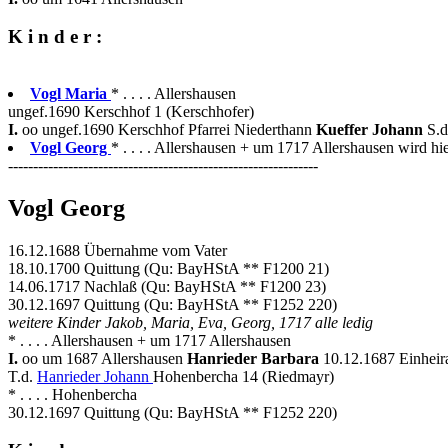
K i n d e r :
Vogl Maria
* . . . . Allershausen
ungef.1690 Kerschhof 1 (Kerschhofer)
I.
oo ungef.1690 Kerschhof Pfarrei Niederthann
Kueffer Johann
S.
Vogl Georg
* . . . . Allershausen + um 1717 Allershausen wird hie
--------------------------------------------------------------
Vogl Georg
16.12.1688 Übernahme vom Vater
18.10.1700 Quittung (Qu: BayHStA ** F1200 21)
14.06.1717 Nachlaß (Qu: BayHStA ** F1200 23)
30.12.1697 Quittung (Qu: BayHStA ** F1252 220)
weitere Kinder Jakob, Maria, Eva, Georg, 1717 alle ledig
* . . . . Allershausen + um 1717 Allershausen
I.
oo um 1687 Allershausen
Hanrieder Barbara
10.12.1687 Einheira
T.d.
Hanrieder Johann
Hohenbercha 14 (Riedmayr)
* . . . . Hohenbercha
30.12.1697 Quittung (Qu: BayHStA ** F1252 220)