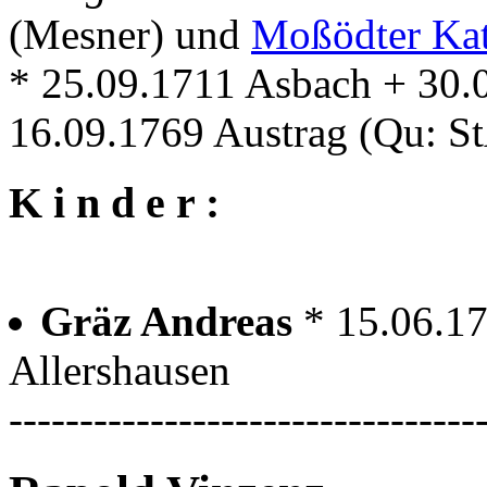
(Mesner) und
Moßödter Kat
* 25.09.1711 Asbach + 30.
16.09.1769 Austrag (Qu: S
K i n d e r :
Gräz Andreas
* 15.06.1
Allershausen
---------------------------------