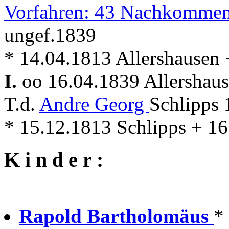
Vorfahren: 43 Nachkommen
ungef.1839
* 14.04.1813 Allershausen 
I.
oo 16.04.1839 Allershau
T.d.
Andre Georg
Schlipps 
* 15.12.1813 Schlipps + 16
K i n d e r :
Rapold Bartholomäus
*