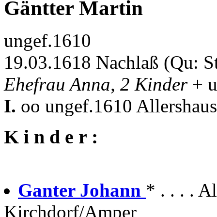
Gäntter Martin
ungef.1610
19.03.1618 Nachlaß (Qu: S
Ehefrau Anna, 2 Kinder
+ 
I.
oo ungef.1610 Allershau
K i n d e r :
Ganter Johann
* . . . . A
Kirchdorf/Amper