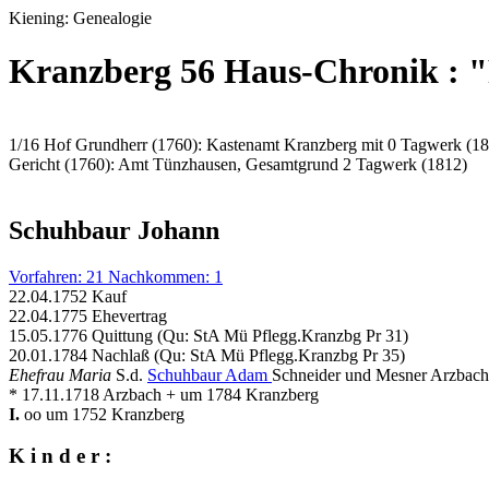
Kiening: Genealogie
Kranzberg 56 Haus-Chronik : 
1/16 Hof Grundherr (1760): Kastenamt Kranzberg mit 0 Tagwerk (1
Gericht (1760): Amt Tünzhausen, Gesamtgrund 2 Tagwerk (1812)
Schuhbaur Johann
Vorfahren: 21 Nachkommen: 1
22.04.1752 Kauf
22.04.1775 Ehevertrag
15.05.1776 Quittung (Qu: StA Mü Pflegg.Kranzbg Pr 31)
20.01.1784 Nachlaß (Qu: StA Mü Pflegg.Kranzbg Pr 35)
Ehefrau Maria
S.d.
Schuhbaur Adam
Schneider und Mesner Arzbach
* 17.11.1718 Arzbach + um 1784 Kranzberg
I.
oo um 1752 Kranzberg
K i n d e r :