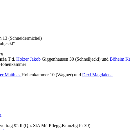
 13 (Schneidermichel)
huhjackl"
rn
aria
T.d.
Holzer Jakob
Giggenhausen 30 (Schnelljackl) und
Böheim Ka
9 Hohenkammer
er Matthias
Hohenkammer 10 (Wagner) und
Dexl Magdalena
a
vertrag 95 fl (Qu: StA Mü Pflegg.Kranzbg Pr 39)