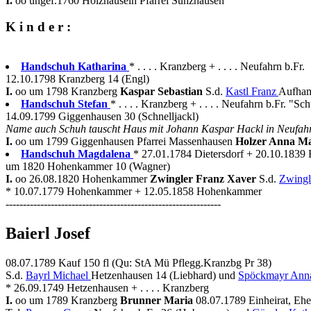
I.
oo ungef.1760 Holzhäuseln Pfarrei Sünzhausen
K i n d e r :
Handschuh Katharina
* . . . . Kranzberg + . . . . Neufahrn b.Fr.
12.10.1798 Kranzberg 14 (Engl)
I.
oo um 1798 Kranzberg
Kaspar Sebastian
S.d.
Kastl Franz
Aufham
Handschuh Stefan
* . . . . Kranzberg + . . . . Neufahrn b.Fr. "Sc
14.09.1799 Giggenhausen 30 (Schnelljackl)
Name auch Schuh tauscht Haus mit Johann Kaspar Hackl in Neufah
I.
oo um 1799 Giggenhausen Pfarrei Massenhausen
Holzer Anna M
Handschuh Magdalena
* 27.01.1784 Dietersdorf + 20.10.183
um 1820 Hohenkammer 10 (Wagner)
I.
oo 26.08.1820 Hohenkammer
Zwingler Franz Xaver
S.d.
Zwingl
* 10.07.1779 Hohenkammer + 12.05.1858 Hohenkammer
--------------------------------------------------------------
Baierl Josef
08.07.1789 Kauf 150 fl (Qu: StA Mü Pflegg.Kranzbg Pr 38)
S.d.
Bayrl Michael
Hetzenhausen 14 (Liebhard) und
Spöckmayr Ann
* 26.09.1749 Hetzenhausen + . . . . Kranzberg
I.
oo um 1789 Kranzberg
Brunner Maria
08.07.1789 Einheirat, Ehe