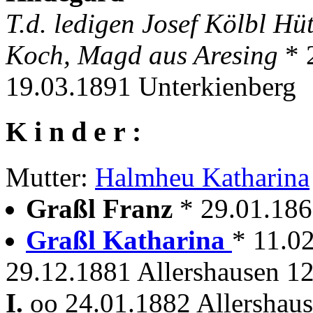
T.d. ledigen Josef Kölbl H
Koch, Magd aus Aresing
* 
19.03.1891 Unterkienberg
K i n d e r :
Mutter:
Halmheu Katharina
Graßl Franz
* 29.01.186
Graßl Katharina
* 11.0
29.12.1881 Allershausen 1
I.
oo 24.01.1882 Allershau