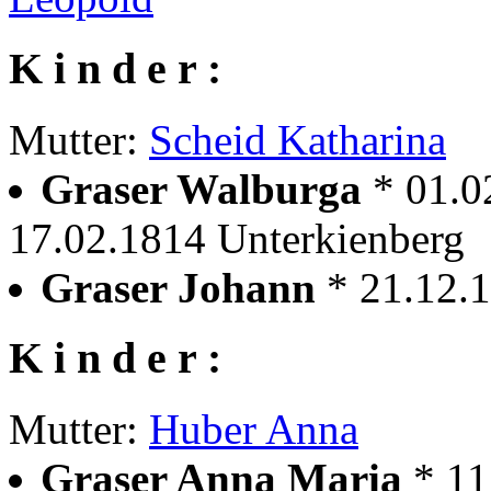
K i n d e r :
Mutter:
Scheid Katharina
Graser Walburga
* 01.0
17.02.1814 Unterkienberg
Graser Johann
* 21.12.
K i n d e r :
Mutter:
Huber Anna
Graser Anna Maria
* 11