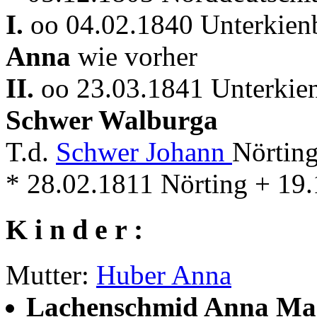
I.
oo 04.02.1840 Unterkienb
Anna
wie vorher
II.
oo 23.03.1841 Unterkien
Schwer Walburga
T.d.
Schwer Johann
Nörtin
* 28.02.1811 Nörting + 19
K i n d e r :
Mutter:
Huber Anna
Lachenschmid Anna Ma