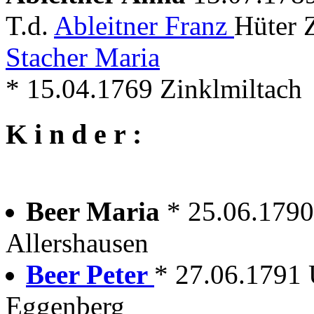
T.d.
Ableitner Franz
Hüter 
Stacher Maria
* 15.04.1769 Zinklmiltach
K i n d e r :
Beer Maria
* 25.06.1790
Allershausen
Beer Peter
* 27.06.1791 
Eggenberg