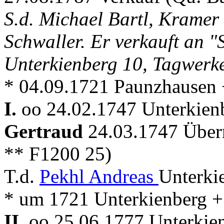
S.d. Michael Bartl, Krame
Schwaller. Er verkauft an 
Unterkienberg 10, Tagwerk
* 04.09.1721 Paunzhausen 
I.
oo 24.02.1747 Unterkienb
Gertraud
24.03.1747 Übe
** F1200 25)
T.d.
Pekhl Andreas
Unterki
* um 1721 Unterkienberg +
II.
oo 25.06.1777 Unterkien