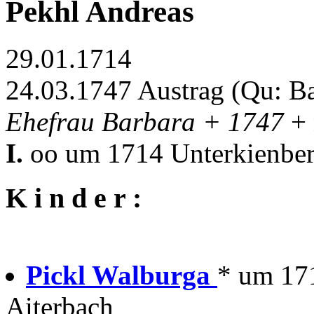
Pekhl Andreas
29.01.1714
24.03.1747 Austrag (Qu: 
Ehefrau Barbara + 1747
+
I.
oo um 1714 Unterkienberg
K i n d e r :
Pickl Walburga
* um 171
Aiterbach