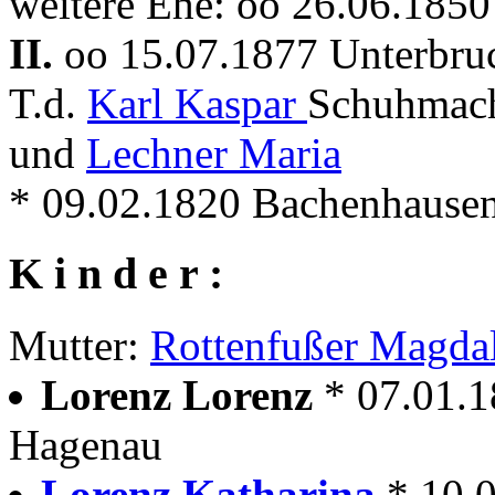
weitere Ehe: oo 26.06.185
II.
oo 15.07.1877 Unterbruc
T.d.
Karl Kaspar
Schuhmach
und
Lechner Maria
* 09.02.1820 Bachenhause
K i n d e r :
Mutter:
Rottenfußer Magda
Lorenz Lorenz
* 07.01.
Hagenau
Lorenz Katharina
* 10.