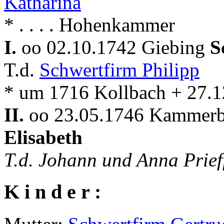
Katharina
* . . . . Hohenkammer
I.
oo 02.10.1742 Giebing
S
T.d.
Schwertfirm Philipp
* um 1716 Kollbach + 27.
II.
oo 23.05.1746 Kammerbe
Elisabeth
T.d. Johann und Anna Prief
K i n d e r :