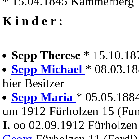
* 15.04.1845 Kammerberg
K i n d e r :
Sepp Therese
* 15.10.18
Sepp Michael
* 08.03.18
hier Besitzer
Sepp Maria
* 05.05.1884
um 1912 Fürholzen 15 (Fu
I.
oo 02.09.1912 Fürholze
Georg
Fürholzen 11 (Ferdl