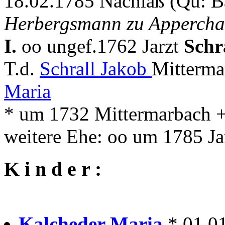
18.02.1785 Nachlaß (Qu: 
Herbergsmann zu Apperch
I.
oo ungef.1762 Jarzt
Schr
T.d.
Schrall Jakob
Mitterma
Maria
* um 1732 Mittermarbach +
weitere Ehe: oo um 1785 Ja
K i n d e r :
Kalcheder Maria
* 01.01