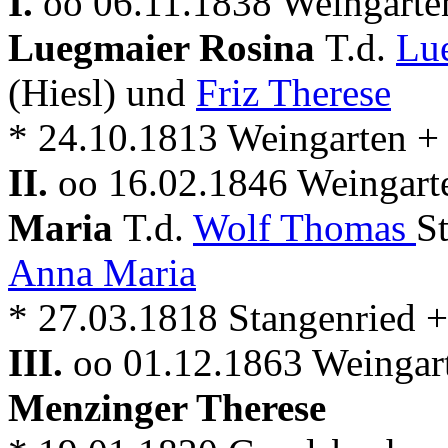
I.
oo 06.11.1838 Weingarten
Luegmaier Rosina
T.d.
Lu
(Hiesl) und
Friz Therese
* 24.10.1813 Weingarten +
II.
oo 16.02.1846 Weingarte
Maria
T.d.
Wolf Thomas
S
Anna Maria
* 27.03.1818 Stangenried 
III.
oo 01.12.1863 Weingart
Menzinger Therese