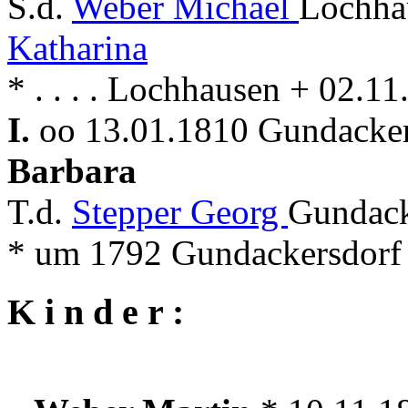
S.d.
Weber Michael
Lochha
Katharina
* . . . . Lochhausen + 02.
I.
oo 13.01.1810 Gundacker
Barbara
T.d.
Stepper Georg
Gundack
* um 1792 Gundackersdorf
K i n d e r :