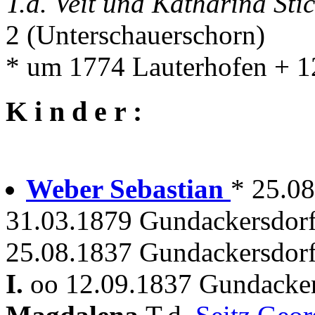
T.d. Veit und Katharina Sti
2 (Unterschauerschorn)
* um 1774 Lauterhofen + 1
K i n d e r :
Weber Sebastian
* 25.0
31.03.1879 Gundackersdor
25.08.1837 Gundackersdorf
I.
oo 12.09.1837 Gundacker