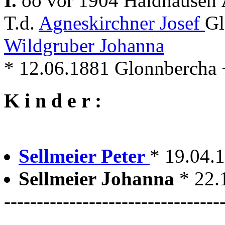
I.
oo vor 1904 Haidhausen
T.d.
Agneskirchner Josef
Gl
Wildgruber Johanna
* 12.06.1881 Glonnbercha
K i n d e r :
Sellmeier Peter
* 19.04.1
Sellmeier Johanna
* 22.
---------------------------------