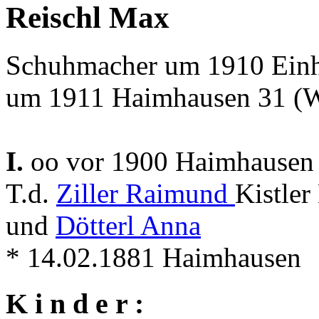
Reischl Max
Schuhmacher um 1910 Einhe
um 1911 Haimhausen 31 (W
I.
oo vor 1900 Haimhause
T.d.
Ziller Raimund
Kistle
und
Dötterl Anna
* 14.02.1881 Haimhausen
K i n d e r :