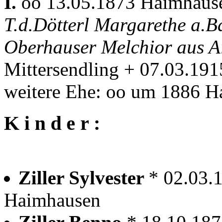
I.
oo 13.05.1873 Haimhau
T.d.Dötterl Margarethe a.
Oberhauser Melchior aus 
Mittersendling + 07.03.19
weitere Ehe: oo um 1886 
K i n d e r :
Ziller Sylvester
* 02.03.
Haimhausen