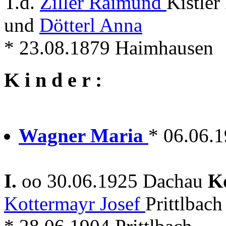
T.d.
Ziller Raimund
Kistle
und
Dötterl Anna
* 23.08.1879 Haimhausen
K i n d e r :
Wagner Maria
* 06.06.
I.
oo 30.06.1925 Dachau
K
Kottermayr Josef
Prittlbac