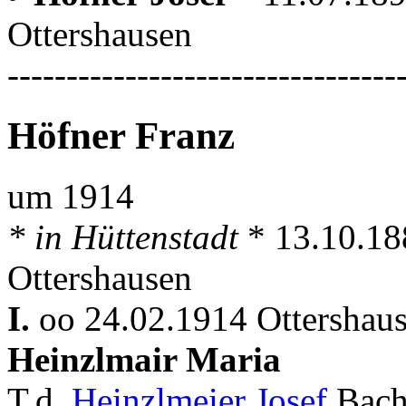
Ottershausen
---------------------------------
Höfner Franz
um 1914
* in Hüttenstadt
* 13.10.188
Ottershausen
I.
oo 24.02.1914 Ottershau
Heinzlmair Maria
T.d.
Heinzlmeier Josef
Bach