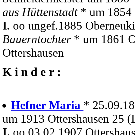
aus Hüttenstadt
* um 1854 
I.
oo ungef.1885 Oberneuk
Bauerntochter
* um 1861 O
Ottershausen
K i n d e r :
Hefner Maria
* 25.09.1
um 1913 Ottershausen 25 
I.
oo 03.02.1907 Ottershau