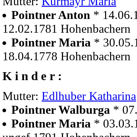
Mutter:
Kürmayr Maria
Pointner Anton
* 14.06.
12.02.1781 Hohenbachern
Pointner Maria
* 30.05
18.04.1778 Hohenbachern
K i n d e r :
Mutter:
Edlhuber Katharina
Pointner Walburga
* 07
Pointner Maria
* 03.03