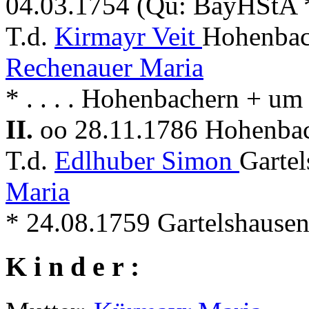
04.03.1754 (Qu: BayHStA 
T.d.
Kirmayr Veit
Hohenbac
Rechenauer Maria
* . . . . Hohenbachern + um
II.
oo 28.11.1786 Hohenba
T.d.
Edlhuber Simon
Garte
Maria
* 24.08.1759 Gartelshause
K i n d e r :