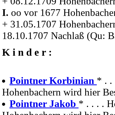
+ 08.12.1709 Hohenbacher
I.
oo vor 1677 Hohenbach
+ 31.05.1707 Hohenbacher
18.10.1707 Nachlaß (Qu: 
K i n d e r :
Pointner Korbinian
* . 
Hohenbachern wird hier Bes
Pointner Jakob
* . . . 