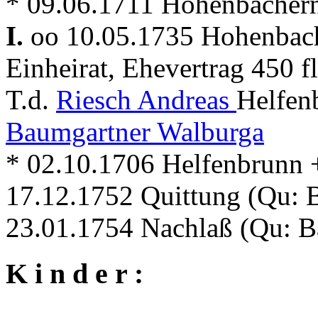
* 09.06.1711 Hohenbacher
I.
oo 10.05.1735 Hohenba
Einheirat, Ehevertrag 450 fl
T.d.
Riesch Andreas
Helfen
Baumgartner Walburga
* 02.10.1706 Helfenbrunn 
17.12.1752 Quittung (Qu:
23.01.1754 Nachlaß (Qu: 
K i n d e r :