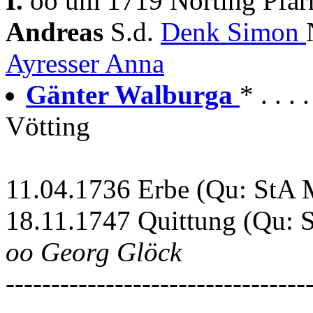
I.
oo um 1719 Nörting Pfar
Andreas
S.d.
Denk Simon
Ayresser Anna
Gänter Walburga
* . . 
Vötting
11.04.1736 Erbe (Qu: StA 
18.11.1747 Quittung (Qu: 
oo Georg Glöck
---------------------------------