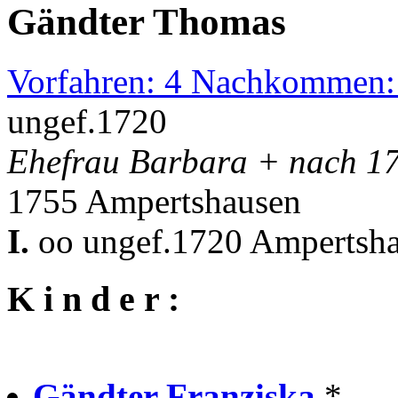
Gändter Thomas
Vorfahren: 4 Nachkommen:
ungef.1720
Ehefrau Barbara + nach 1
1755 Ampertshausen
I.
oo ungef.1720 Ampertsha
K i n d e r :
Gändter Franziska
* . .