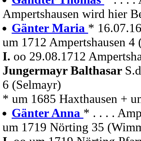
Ampertshausen wird hier Be
Gänter Maria
* 16.07.1
um 1712 Ampertshausen 4 (
I.
oo 29.08.1712 Ampertsha
Jungermayr Balthasar
S.
6 (Selmayr)
* um 1685 Haxthausen + u
Gänter Anna
* . . . . Am
um 1719 Nörting 35 (Wimm