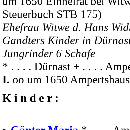
um 1650 Einheirat bei Wit
Steuerbuch STB 175)
Ehefrau Witwe d. Hans Wi
Gandters Kinder in Dürnas
Jungrinder 6 Schafe
* . . . . Dürnast + . . . . Am
I.
oo um 1650 Ampertshaus
K i n d e r :
Gänter Maria
* . . . . 