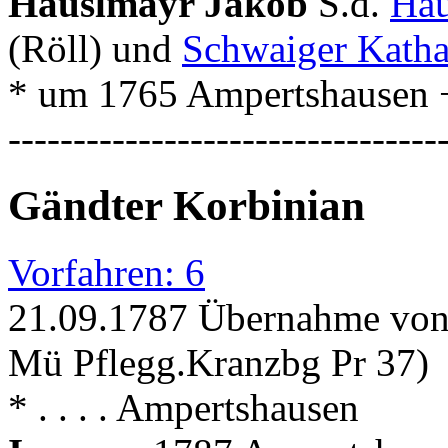
Häuslmayr Jakob
S.d.
Häu
(Röll) und
Schwaiger Katha
* um 1765 Ampertshausen + 
---------------------------------
Gändter Korbinian
Vorfahren: 6
21.09.1787 Übernahme von d
Mü Pflegg.Kranzbg Pr 37)
* . . . . Ampertshausen