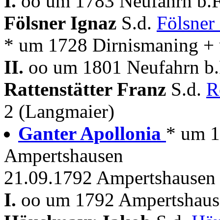
I.
oo um 1783 Neufahrn b.Fr
Fölsner Ignaz
S.d.
Fölsner
* um 1728 Dirnismaning + 
II.
oo um 1801 Neufahrn b.F
Rattenstätter Franz
S.d.
R
2 (Langmaier)
Ganter Apollonia
* um 1
Ampertshausen
21.09.1792 Ampertshausen 
I.
oo um 1792 Ampertshause