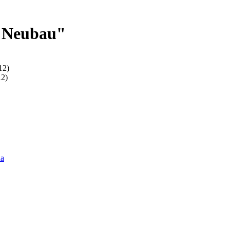
 "Neubau"
12)
12)
na