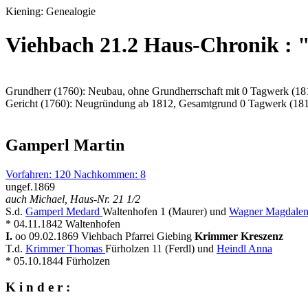
Kiening: Genealogie
Viehbach 21.2 Haus-Chronik :
Grundherr (1760): Neubau, ohne Grundherrschaft mit 0 Tagwerk (18
Gericht (1760): Neugründung ab 1812, Gesamtgrund 0 Tagwerk (18
Gamperl Martin
Vorfahren: 120 Nachkommen: 8
ungef.1869
auch Michael, Haus-Nr. 21 1/2
S.d.
Gamperl Medard
Waltenhofen 1 (Maurer) und
Wagner Magdale
* 04.11.1842 Waltenhofen
I.
oo 09.02.1869 Viehbach Pfarrei Giebing
Krimmer Kreszenz
T.d.
Krimmer Thomas
Fürholzen 11 (Ferdl) und
Heindl Anna
* 05.10.1844 Fürholzen
K i n d e r :