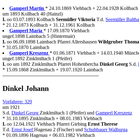
Gamperl Martin
* 24.10.1869 Viehbach + 22.04.1928 Kollbach
um 1893 Kollbach 40 (Hainzl)
I.
oo 03.07.1893 Kollbach
Seemüller Viktoria
T.d.
Seemüller Balth
* 21.12.1873 Kollbach + 31.12.1961 Kollbach
Gamperl Maria
* 17.09.1870 Viehbach
ungef.1898 Laimbach 5 (Hintermair)
I.
oo 06.09.1898 Laimbach Pfarrei Allershausen
Wildgruber Thom
* 31.05.1870 Laimbach
Gamperl Kreszenz
* 01.06.1871 Viehbach + 14.03.1940 Münch
ungef.1892 Zinklmiltach 1 (Pfeifer)
I.
oo um 1892 Zinklmiltach Pfarrei Hohenbercha
Dinkel Georg
S.d.
* 15.09.1868 Zinklmiltach + 19.07.1920 Laimbach
--------------------------------------------------------------
Dinkel Johann
Vorfahren: 329
um 1921
S.d.
Dinkel Georg
Zinklmiltach 1 (Pfeifer) und
Gamperl Kreszenz
* 31.10.1895 Zinklmiltach + 08.01.1983 Viehbach
I.
oo 12.04.1921 Viehbach Pfarrei Giebing
Ernst Therese
T.d.
Ernst Josef
Hagenau 2 (Fischer) und
Schuhbauer Walburga
* 01.09.1896 Hagenau + 06.03.1982 Viehbach