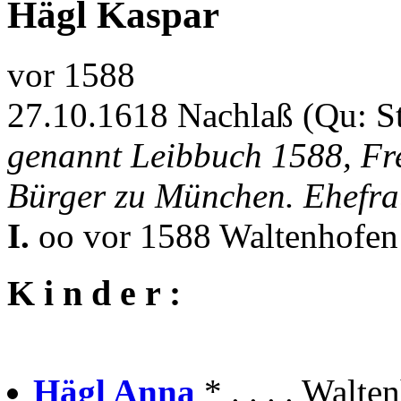
Hägl Kaspar
vor 1588
27.10.1618 Nachlaß (Qu: S
genannt Leibbuch 1588, Fre
Bürger zu München. Ehefra
I.
oo vor 1588 Waltenhofe
K i n d e r :
Hägl Anna
* . . . . Wal