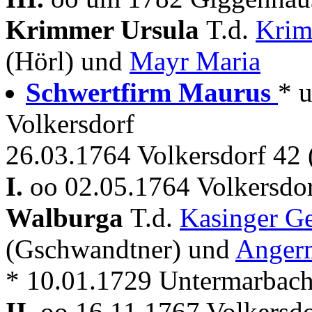
Krimmer Ursula
T.d.
Krim
(Hörl) und
Mayr Maria
Schwertfirm Maurus
* 
Volkersdorf
26.03.1764 Volkersdorf 42
I.
oo 02.05.1764 Volkersdor
Walburga
T.d.
Kasinger G
(Gschwandtner) und
Angerm
* 10.01.1729 Untermarbach
II.
oo 16.11.1767 Volkersdo