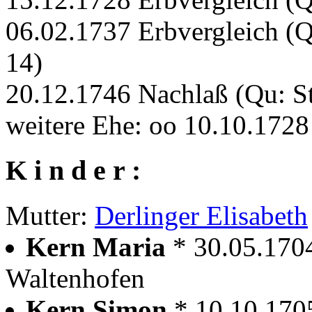
06.02.1737 Erbvergleich (
14)
20.12.1746 Nachlaß (Qu: S
weitere Ehe: oo 10.10.172
K i n d e r :
Mutter:
Derlinger Elisabeth
Kern Maria
* 30.05.170
Waltenhofen
Kern Simon
* 10.10.170