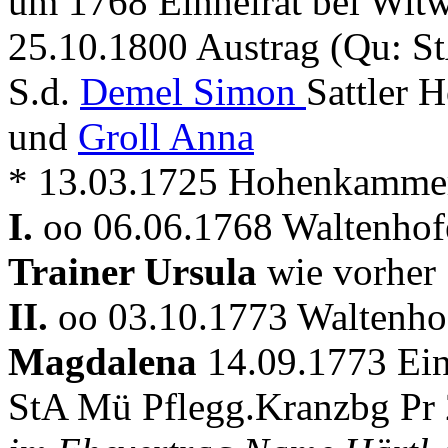
um 1768 Einheirat bei Witw
25.10.1800 Austrag (Qu: S
S.d.
Demel Simon
Sattler 
und
Groll Anna
* 13.03.1725 Hohenkammer
I.
oo 06.06.1768 Waltenho
Trainer Ursula
wie vorher
II.
oo 03.10.1773 Waltenho
Magdalena
14.09.1773 Ein
StA Mü Pflegg.Kranzbg Pr 