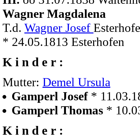
Wagner Magdalena
T.d.
Wagner Josef
Esterhof
* 24.05.1813 Esterhofen
K i n d e r :
Mutter:
Demel Ursula
Gamperl Josef
* 11.03.1
Gamperl Thomas
* 10.0
K i n d e r :