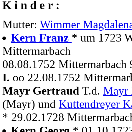
K i n d e r :
Mutter:
Wimmer Magdalen
Kern Franz
* um 1723 W
Mittermarbach
08.08.1752 Mittermarbach 9
I.
oo 22.08.1752 Mitterma
Mayr Gertraud
T.d.
Mayr 
(Mayr) und
Kuttendreyer K
* 29.02.1728 Mittermarbac
Kern Georg
* 01.10.172