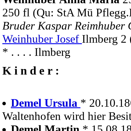
250 fl (Qu: StA Mü Pflegg.
Bruder Kaspar Reimhuber 
Weinhuber Josef
Ilmberg 2 
* . . . . Ilmberg
K i n d e r :
Demel Ursula
* 20.10.1
Waltenhofen wird hier Besit
Demel Martin
* 15.08.1