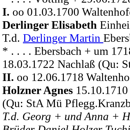
I.
oo 01.03.1700 Waltenho
Derlinger Elisabeth
Einhei
T.d.
Derlinger Martin
Ebers
* . . . . Ebersbach + um 17
18.03.1722 Nachlaß (Qu: S
II.
oo 12.06.1718 Waltenho
Holzner Agnes
15.10.1710 
(Qu: StA Mü Pflegg.Kranzb
T.d. Georg + und Anna + Ho
Brüder Daniel Holzer Tuch