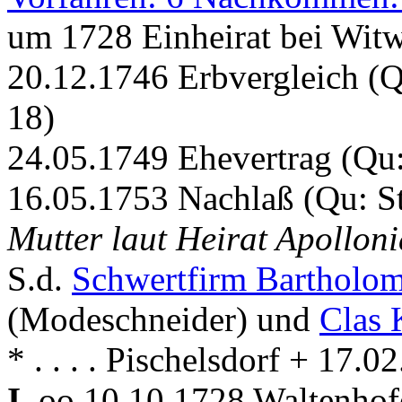
um 1728 Einheirat bei Witw
20.12.1746 Erbvergleich (
18)
24.05.1749 Ehevertrag (Qu
16.05.1753 Nachlaß (Qu: S
Mutter laut Heirat Apolloni
S.d.
Schwertfirm Bartholo
(Modeschneider) und
Clas 
* . . . . Pischelsdorf + 17.
I.
oo 10.10.1728 Waltenho