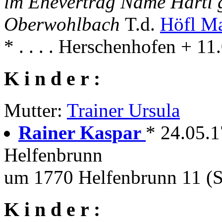
im Ehevertrag Name Härtl g
Oberwohlbach
T.d.
Höfl Ma
* . . . . Herschenhofen + 1
K i n d e r :
Mutter:
Trainer Ursula
Rainer Kaspar
* 24.05.1
Helfenbrunn
um 1770 Helfenbrunn 11 (S
K i n d e r :