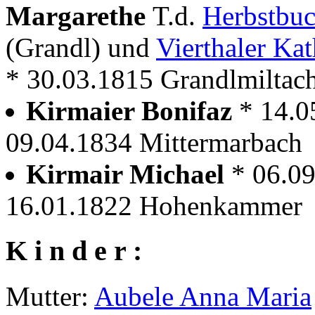
Margarethe
T.d.
Herbstbu
(Grandl) und
Vierthaler Kat
* 30.03.1815 Grandlmiltac
Kirmaier Bonifaz
* 14.
09.04.1834 Mittermarbach
Kirmair Michael
* 06.0
16.01.1822 Hohenkammer
K i n d e r :
Mutter:
Aubele Anna Maria