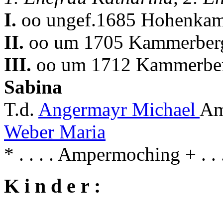
I.
oo ungef.1685 Hohenka
II.
oo um 1705 Kammerberg
III.
oo um 1712 Kammerberg
Sabina
T.d.
Angermayr Michael
Am
Weber Maria
* . . . . Ampermoching + . 
K i n d e r :