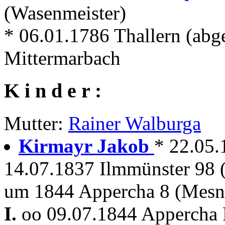
(Wasenmeister)
* 06.01.1786 Thallern (abg
Mittermarbach
K i n d e r :
Mutter:
Rainer Walburga
Kirmayr Jakob
* 22.05
14.07.1837 Ilmmünster 98
um 1844 Appercha 8 (Mesn
I.
oo 09.07.1844 Appercha P