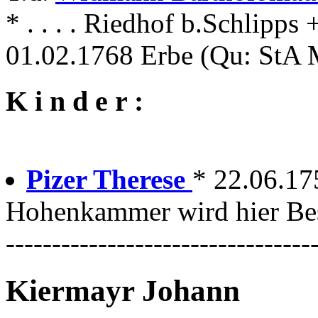
* . . . . Riedhof b.Schlip
01.02.1768 Erbe (Qu: StA
K i n d e r :
Pizer Therese
* 22.06.1
Hohenkammer wird hier Bes
---------------------------------
Kiermayr Johann