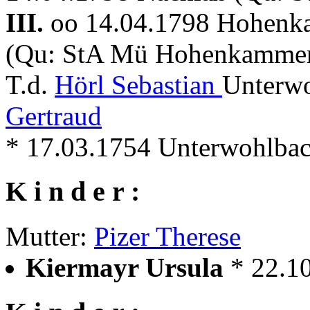
III.
oo 14.04.1798 Hohen
(Qu: StA Mü Hohenkammer
T.d.
Hörl Sebastian
Unterwo
Gertraud
* 17.03.1754 Unterwohlba
K i n d e r :
Mutter:
Pizer Therese
Kiermayr Ursula
* 22.1