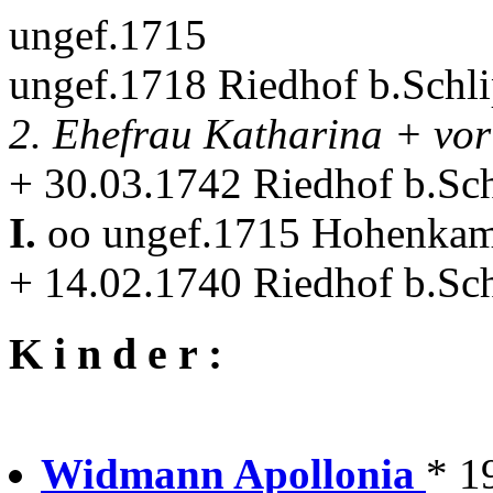
ungef.1715
ungef.1718 Riedhof b.Schli
2. Ehefrau Katharina + vo
+ 30.03.1742 Riedhof b.Sc
I.
oo ungef.1715 Hohenka
+ 14.02.1740 Riedhof b.Sc
K i n d e r :
Widmann Apollonia
* 1