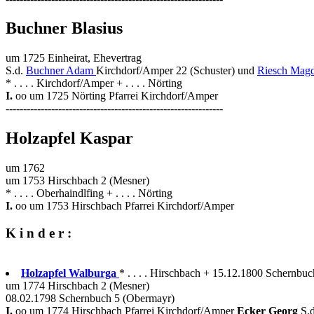
Buchner Blasius
um 1725 Einheirat, Ehevertrag
S.d.
Buchner Adam
Kirchdorf/Amper 22 (Schuster) und
Riesch Magd
* . . . . Kirchdorf/Amper + . . . . Nörting
I.
oo um 1725 Nörting Pfarrei Kirchdorf/Amper
--------------------------------------------------------------
Holzapfel Kaspar
um 1762
um 1753 Hirschbach 2 (Mesner)
* . . . . Oberhaindlfing + . . . . Nörting
I.
oo um 1753 Hirschbach Pfarrei Kirchdorf/Amper
K i n d e r :
Holzapfel Walburga
* . . . . Hirschbach + 15.12.1800 Schernbuc
um 1774 Hirschbach 2 (Mesner)
08.02.1798 Schernbuch 5 (Obermayr)
I.
oo um 1774 Hirschbach Pfarrei Kirchdorf/Amper
Ecker Georg
S.