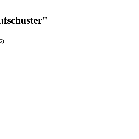
ufschuster"
2)