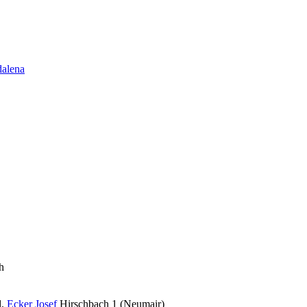
alena
h
d.
Ecker Josef
Hirschbach 1 (Neumair)