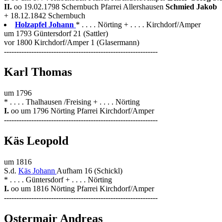
II.
oo 19.02.1798 Schernbuch Pfarrei Allershausen
Schmied Jakob
+ 18.12.1842 Schernbuch
Holzapfel Johann
* . . . . Nörting + . . . . Kirchdorf/Amper
um 1793 Güntersdorf 21 (Sattler)
vor 1800 Kirchdorf/Amper 1 (Glasermann)
--------------------------------------------------------------
Karl Thomas
um 1796
* . . . . Thalhausen /Freising + . . . . Nörting
I.
oo um 1796 Nörting Pfarrei Kirchdorf/Amper
--------------------------------------------------------------
Käs Leopold
um 1816
S.d.
Käs Johann
Aufham 16 (Schickl)
* . . . . Güntersdorf + . . . . Nörting
I.
oo um 1816 Nörting Pfarrei Kirchdorf/Amper
--------------------------------------------------------------
Ostermair Andreas