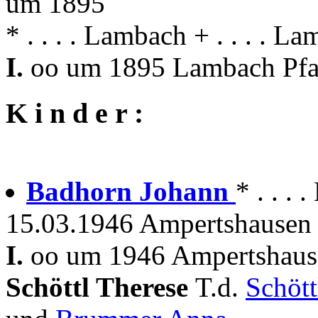
um 1895
* . . . . Lambach + . . . . L
I.
oo um 1895 Lambach Pfa
K i n d e r :
Badhorn Johann
* . . .
15.03.1946 Ampertshausen 
I.
oo um 1946 Ampertshause
Schöttl Therese
T.d.
Schöt