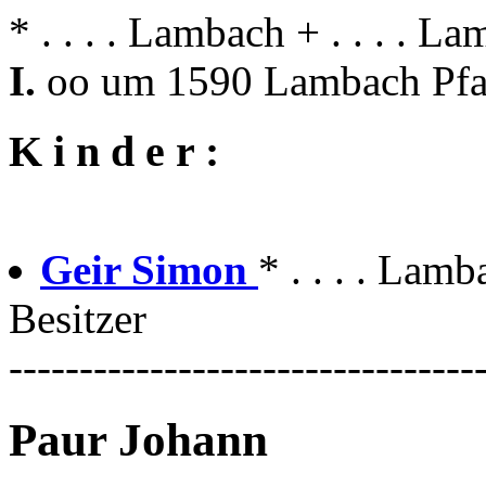
* . . . . Lambach + . . . . L
I.
oo um 1590 Lambach Pfa
K i n d e r :
Geir Simon
* . . . . Lamb
Besitzer
---------------------------------
Paur Johann