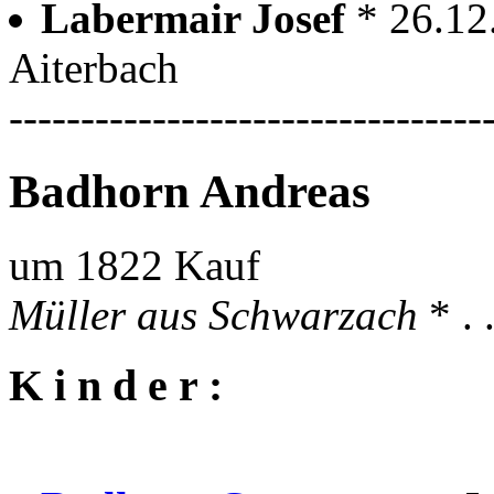
Labermair Josef
* 26.12
Aiterbach
---------------------------------
Badhorn Andreas
um 1822 Kauf
Müller aus Schwarzach
* .
K i n d e r :