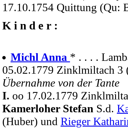
17.10.1754 Quittung (Qu:
K i n d e r :
Michl Anna
* . . . . Lam
05.02.1779 Zinklmiltach 3 
Übernahme von der Tante
I.
oo 17.02.1779 Zinklmilt
Kamerloher Stefan
S.d.
K
(Huber) und
Rieger Kathari