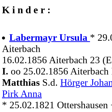
K i n d e r :
Labermayr Ursula
* 29.
Aiterbach
16.02.1856 Aiterbach 23 (E
I.
oo 25.02.1856 Aiterbach 
Matthias
S.d.
Hörger Joha
Pirk Anna
* 25.02.1821 Ottershausen 