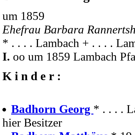
um 1859
Ehefrau Barbara Rannerts
* . . . . Lambach + . . . . L
I.
oo um 1859 Lambach Pfa
K i n d e r :
Badhorn Georg
* . . . .
hier Besitzer