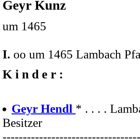
Geyr Kunz
um 1465
I.
oo um 1465 Lambach Pfa
K i n d e r :
Geyr Hendl
* . . . . Lam
Besitzer
---------------------------------