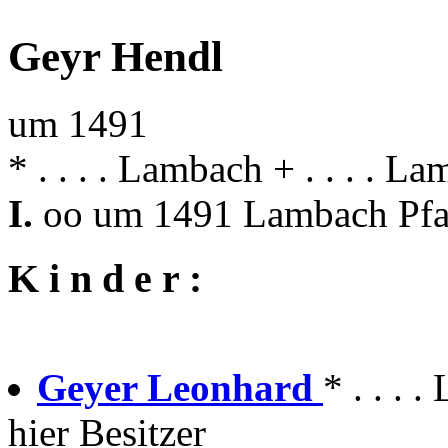
Geyr Hendl
um 1491
* . . . . Lambach + . . . . L
I.
oo um 1491 Lambach Pfa
K i n d e r :
Geyer Leonhard
* . . . 
hier Besitzer