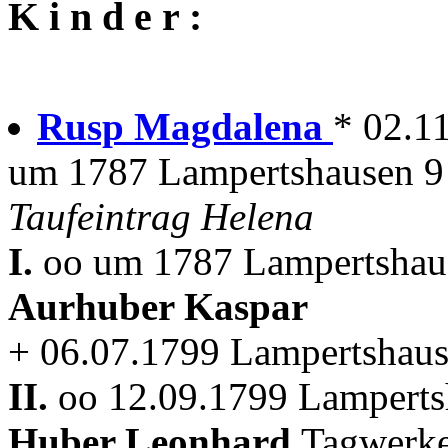
K i n d e r :
Rusp Magdalena
* 02.1
um 1787 Lampertshausen 9
Taufeintrag Helena
I.
oo um 1787 Lampertshaus
Aurhuber Kaspar
+ 06.07.1799 Lampertshau
II.
oo 12.09.1799 Lampertsh
Huber Leonhard
Tagwerk