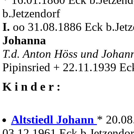
b.Jetzendorf
I.
oo 31.08.1886 Eck b.Jetze
Johanna
T.d. Anton Höss und Joha
Pipinsried + 22.11.1939 Ec
K i n d e r :
Altstiedl Johann
* 20.08
03.12.1961 Eck b.Jetzendorf