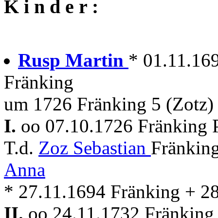
K i n d e r :
Rusp Martin
* 01.11.16
Fränking
um 1726 Fränking 5 (Zotz)
I.
oo 07.10.1726 Fränking 
T.d.
Zoz Sebastian
Fränking
Anna
* 27.11.1694 Fränking + 2
II.
oo 24.11.1732 Fränking