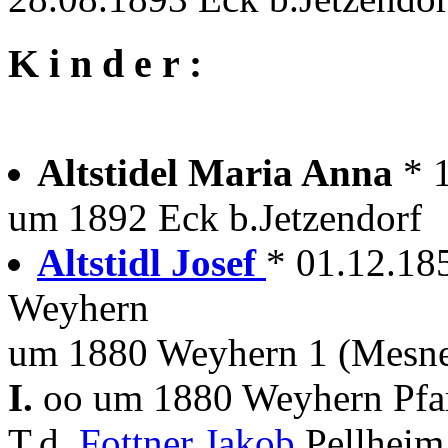
K i n d e r :
Altstidel Maria Anna
* 
um 1892 Eck b.Jetzendorf
Altstidl Josef
* 01.12.185
Weyhern
um 1880 Weyhern 1 (Mesne
I.
oo um 1880 Weyhern Pfa
T.d.
Fottner Jakob
Pellheim