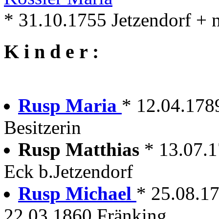
* 31.10.1755 Jetzendorf + 
K i n d e r :
Rusp Maria
* 12.04.1789
Besitzerin
Rusp Matthias
* 13.07.
Eck b.Jetzendorf
Rusp Michael
* 25.08.17
22.03.1860 Fränking