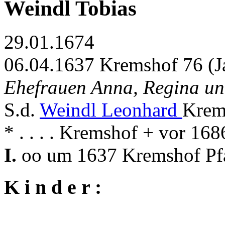
Weindl Tobias
29.01.1674
06.04.1637 Kremshof 76 (J
Ehefrauen Anna, Regina u
S.d.
Weindl Leonhard
Krem
* . . . . Kremshof + vor 16
I.
oo um 1637 Kremshof Pfa
K i n d e r :