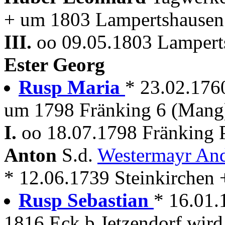
+ um 1803 Lampertshausen
III.
oo 09.05.1803 Lamperts
Ester Georg
Rusp Maria
* 23.02.176
um 1798 Fränking 6 (Mang
I.
oo 18.07.1798 Fränking 
Anton
S.d.
Westermayr An
* 12.06.1739 Steinkirchen 
Rusp Sebastian
* 16.01.
1816 Eck b.Jetzendorf wird 