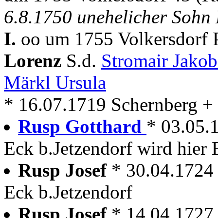
6.8.1750 unehelicher Sohn
I.
oo um 1755 Volkersdorf P
Lorenz
S.d.
Stromair Jako
Märkl Ursula
* 16.07.1719 Schernberg +
Rusp Gotthard
* 03.05.
Eck b.Jetzendorf wird hier 
Rusp Josef
* 30.04.1724 
Eck b.Jetzendorf
Rusp Josef
* 14.04.1727 