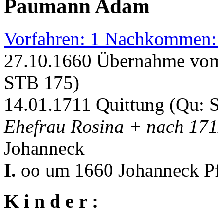
Paumann Adam
Vorfahren: 1 Nachkommen:
27.10.1660 Übernahme vom
STB 175)
14.01.1711 Quittung (Qu: 
Ehefrau Rosina + nach 17
Johanneck
I.
oo um 1660 Johanneck Pf
K i n d e r :