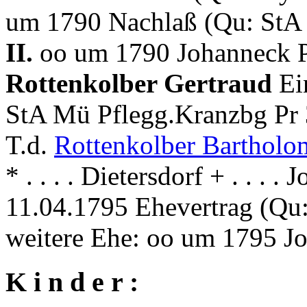
um 1790 Nachlaß (Qu: StA 
II.
oo um 1790 Johanneck P
Rottenkolber Gertraud
Ei
StA Mü Pflegg.Kranzbg Pr 
T.d.
Rottenkolber Barthol
* . . . . Dietersdorf + . . . .
11.04.1795 Ehevertrag (Qu
weitere Ehe: oo um 1795 
K i n d e r :