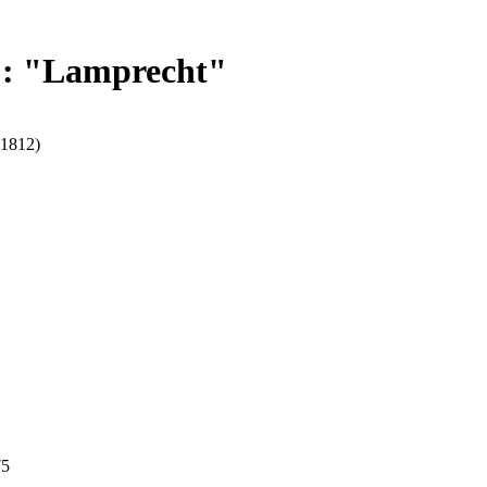
 : "Lamprecht"
(1812)
75