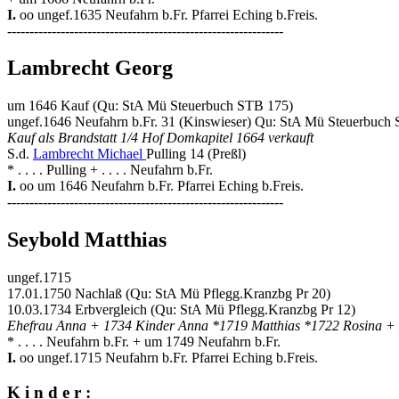
I.
oo ungef.1635 Neufahrn b.Fr. Pfarrei Eching b.Freis.
--------------------------------------------------------------
Lambrecht Georg
um 1646 Kauf (Qu: StA Mü Steuerbuch STB 175)
ungef.1646 Neufahrn b.Fr. 31 (Kinswieser) Qu: StA Mü Steuerbuch
Kauf als Brandstatt 1/4 Hof Domkapitel 1664 verkauft
S.d.
Lambrecht Michael
Pulling 14 (Preßl)
* . . . . Pulling + . . . . Neufahrn b.Fr.
I.
oo um 1646 Neufahrn b.Fr. Pfarrei Eching b.Freis.
--------------------------------------------------------------
Seybold Matthias
ungef.1715
17.01.1750 Nachlaß (Qu: StA Mü Pflegg.Kranzbg Pr 20)
10.03.1734 Erbvergleich (Qu: StA Mü Pflegg.Kranzbg Pr 12)
Ehefrau Anna + 1734 Kinder Anna *1719 Matthias *1722 Rosina +
* . . . . Neufahrn b.Fr. + um 1749 Neufahrn b.Fr.
I.
oo ungef.1715 Neufahrn b.Fr. Pfarrei Eching b.Freis.
K i n d e r :