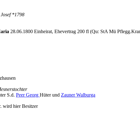
 Josef *1798
Maria
28.06.1800 Einheirat, Ehevertrag 200 fl (Qu: StA Mü Pflegg.Kra
nzhausen
Mesnerstochter
ter S.d.
Peer Georg
Hüter und
Zauner Walburga
. wird hier Besitzer