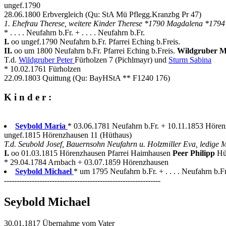
ungef.1790
28.06.1800 Erbvergleich (Qu: StA Mü Pflegg.Kranzbg Pr 47)
1. Ehefrau Therese, weitere Kinder Therese *1790 Magdalena *1794
* . . . . Neufahrn b.Fr. + . . . . Neufahrn b.Fr.
I.
oo ungef.1790 Neufahrn b.Fr. Pfarrei Eching b.Freis.
II.
oo um 1800 Neufahrn b.Fr. Pfarrei Eching b.Freis.
Wildgruber 
T.d.
Wildgruber Peter
Fürholzen 7 (Pichlmayr) und
Sturm Sabina
* 10.02.1761 Fürholzen
22.09.1803 Quittung (Qu: BayHStA ** F1240 176)
K i n d e r :
Seybold Maria
* 03.06.1781 Neufahrn b.Fr. + 10.11.1853 Höre
ungef.1815 Hörenzhausen 11 (Hüthaus)
T.d. Seubold Josef, Bauernsohn Neufahrn u. Holzmiller Eva, ledige 
I.
oo 01.03.1815 Hörenzhausen Pfarrei Haimhausen
Peer Philipp
Hü
* 29.04.1784 Arnbach + 03.07.1859 Hörenzhausen
Seybold Michael
* um 1795 Neufahrn b.Fr. + . . . . Neufahrn b.Fr
--------------------------------------------------------------
Seybold Michael
30.01.1817 Übernahme vom Vater