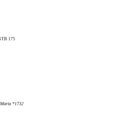
 STB 175
 Maria *1732