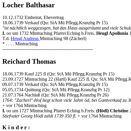
Locher Balthasar
10.12.1732 Einheirat, Ehevertrag
18.06.1739 Verkauf (Qu: StA Mü Pflegg.Kranzbg Pr 15)
"ist nächtlich weggezogen, hat das Haus ausgeräumt und viele Schuld
I.
oo um 1732 Mintraching Pfarrei Eching b.Freis.
Heugl Apollonia
T.d.
Heugl Andreas
Mintraching 98 (Zächerl)
* . . . . Mintraching
--------------------------------------------------------------
Reichard Thomas
18.06.1739 Kauf 225 fl (Qu: StA Mü Pflegg.Kranzbg Pr 15)
23.09.1727 Mintraching 22 (Hartl) Kauf 225 fl, Qu: StA Mü Pflegg.
09.07.1739 Verkauf (Qu: StA Mü Pflegg.Kranzbg Pr 15)
05.05.1734 Quittung (Qu: StA Mü Pflegg.Kranzbg Pr 12)
21.07.1764 Nachlaß (Qu: StA Mü Pflegg.Kranzbg Pr 26)
1764: "Zacherl"-Hof liegt schon viele Jahre öd, bei Gantverkauf zu 300
+ vor 1764 Mintraching
I.
oo um 1727 Mintraching Pfarrei Eching b.Freis.
(Hödl) Christine
Stiefvater Georg Hödl zahlt 1739 350 fl.
+ vor 1764 Mintraching
K i n d e r :