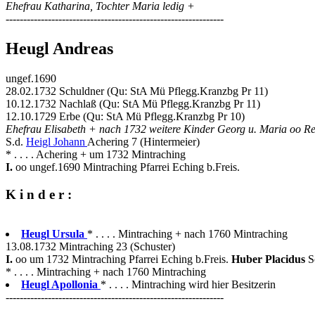
Ehefrau Katharina, Tochter Maria ledig +
--------------------------------------------------------------
Heugl Andreas
ungef.1690
28.02.1732 Schuldner (Qu: StA Mü Pflegg.Kranzbg Pr 11)
10.12.1732 Nachlaß (Qu: StA Mü Pflegg.Kranzbg Pr 11)
12.10.1729 Erbe (Qu: StA Mü Pflegg.Kranzbg Pr 10)
Ehefrau Elisabeth + nach 1732 weitere Kinder Georg u. Maria oo Re
S.d.
Heigl Johann
Achering 7 (Hintermeier)
* . . . . Achering + um 1732 Mintraching
I.
oo ungef.1690 Mintraching Pfarrei Eching b.Freis.
K i n d e r :
Heugl Ursula
* . . . . Mintraching + nach 1760 Mintraching
13.08.1732 Mintraching 23 (Schuster)
I.
oo um 1732 Mintraching Pfarrei Eching b.Freis.
Huber Placidus
S
* . . . . Mintraching + nach 1760 Mintraching
Heugl Apollonia
* . . . . Mintraching wird hier Besitzerin
--------------------------------------------------------------