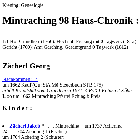
Kiening: Genealogie
Mintraching 98 Haus-Chronik : "
1/1 Hof Grundherr (1760): Hochstift Freising mit 0 Tagwerk (1812)
Gericht (1760): Amt Garching, Gesamtgrund 0 Tagwerk (1812)
Zächerl Georg
Nachkommen: 14
um 1662 Kauf (Qu: StA Mü Steuerbuch STB 175)
erhält Brandstatt vom Grundherrn 1671: 4 Roß 1 Fohlen 2 Kühe
I.
oo um 1662 Mintraching Pfarrei Eching b.Freis.
K i n d e r :
Zächerl Jakob
* . . . . Mintraching + um 1737 Achering
24.11.1704 Achering 1 (Fischer)
um 1704 Achering 2 (Schuster)