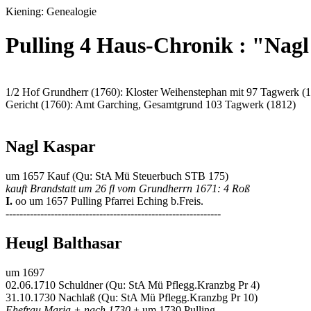
Kiening: Genealogie
Pulling 4 Haus-Chronik : "Nag
1/2 Hof Grundherr (1760): Kloster Weihenstephan mit 97 Tagwerk (
Gericht (1760): Amt Garching, Gesamtgrund 103 Tagwerk (1812)
Nagl Kaspar
um 1657 Kauf (Qu: StA Mü Steuerbuch STB 175)
kauft Brandstatt um 26 fl vom Grundherrn 1671: 4 Roß
I.
oo um 1657 Pulling Pfarrei Eching b.Freis.
--------------------------------------------------------------
Heugl Balthasar
um 1697
02.06.1710 Schuldner (Qu: StA Mü Pflegg.Kranzbg Pr 4)
31.10.1730 Nachlaß (Qu: StA Mü Pflegg.Kranzbg Pr 10)
Ehefrau Maria + nach 1730
+ um 1730 Pulling