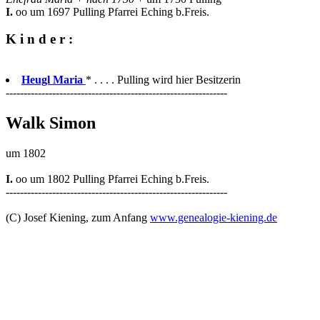
I.
oo um 1697 Pulling Pfarrei Eching b.Freis.
K i n d e r :
Heugl Maria
* . . . . Pulling wird hier Besitzerin
--------------------------------------------------------------
Walk Simon
um 1802
I.
oo um 1802 Pulling Pfarrei Eching b.Freis.
--------------------------------------------------------------
(C) Josef Kiening, zum Anfang
www.genealogie-kiening.de