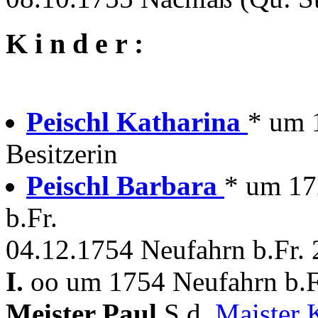
K i n d e r :
Peischl Katharina
* um 
Besitzerin
Peischl Barbara
* um 172
b.Fr.
04.12.1754 Neufahrn b.Fr. 
I.
oo um 1754 Neufahrn b.Fr
Meister Paul
S.d.
Maister 