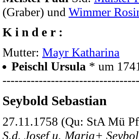
(Graber) und
Wimmer Rosi
K i n d e r :
Mutter:
Mayr Katharina
Peischl Ursula
* um 1741
---------------------------------
Seybold Sebastian
27.11.1758 (Qu: StA Mü Pf
S.d. Josef u. Maria+ Seybo