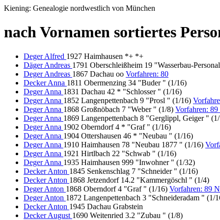
Kiening: Genealogie nordwestlich von München
nach Vornamen sortiertes Perso
Deger Alfred
1927 Haimhausen *+ *+
Däger Andreas
1791 Oberschleißheim 19 "Wasserbau-Personal
Deger Andreas
1867 Dachau oo
Vorfahren: 80
Decker Anna
1811 Obermenzing 34 "Buder " (1/16)
Deger Anna
1831 Dachau 42 * "Schlosser " (1/16)
Deger Anna
1852 Langenpettenbach 9 "Prosl " (1/16)
Vorfahr
Deger Anna
1868 Großnöbach 7 "Weber " (1/8)
Vorfahren: 8
Deger Anna
1869 Langenpettenbach 8 "Gerglippl, Geiger " (1
Deger Anna
1902 Oberndorf 4 * "Graf " (1/16)
Deger Anna
1904 Ottershausen 46 * "Neubau " (1/16)
Deger Anna
1910 Haimhausen 78 "Neubau 1877 " (1/16)
Vorf
Deger Anna
1921 Hirtlbach 22 "Schwab " (1/16)
Deger Anna
1935 Haimhausen 999 "Inwohner " (1/32)
Decker Anton
1845 Senkenschlag 7 "Schneider " (1/16)
Decker Anton
1868 Jetzendorf 14.2 "Kammergöschl " (1/4)
Deger Anton
1868 Oberndorf 4 "Graf " (1/16)
Vorfahren: 89 
Deger Anton
1872 Langenpettenbach 3 "Schneideradam " (1/1
Decker Anton
1945 Dachau Grabstein
Decker August
1690 Weitenried 3.2 "Zubau " (1/8)