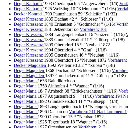
Deger Katharin
1903 Oberlappach 5 "Angerweber " (1/6)
Vorf
Deger Katharin
1925 Weißling 10 "Kleinmaurer " (1/16)
Vorfa
Decker Konrad
1799 Paunzhausen 59 "Schleifer " (1/32)
Deger Kreszenz
1835 Dachau 42 * "Schlosser " (1/16)
Deger Kreszenz
1840 Erlhausen 5 "Götlmacher " (1/16)
Vorfa
Deger Kreszenz
1881 Jetzendorf oo
Vorfahren: 101
Deger Kreszenz
1884 Langenpettenbach 16 "Gräzen " (1/16)
V
Deger Kreszenz
1889 Gundackersdorf 11 * "Gütlsepp " (1/8)
Deger Kreszenz
1899 Oberndorf 15 * "Neubau 1872
Deger Kreszenz
1904 Oberndorf 4 * "Graf " (1/16)
Deger Kreszenz
1905 Ottershausen 46 * "Neubau " (1/16)
Deger Kreszenz
1938 Oberndorf 15 "Neubau 1872
Vorfahren:
Decker Magdalen
1692 Weitenried 3.2 * "Zubau " (1/8)
Deger Magdalen
1868 Dachau 42 "Schlosser " (1/16)
Vorfahr
Deger Magdalen
1897 Gundackersdorf 11 * "Gütlsepp " (1/8)
Deger Maria
1658 Baindlkirch oo
Deger Maria
1758 Ainhofen 4 * "Wagner " (1/16)
Deger Maria
1847 Arnbach 38 "Brückenschuster " (1/16)
Vorf
Deger Maria
1877 Augustenfeld 9 " " (1/16)
Vorfahren: 194 
Deger Maria
1892 Gundackersdorf 11 * "Gütlsepp " (1/8)
Deger Maria
1893 Langenpettenbach 19 "Kleingori, Greinschm
Deger Maria
1896 Dachau oo
Vorfahren: 211 Nachkommen: 1
Deger Maria
1909 Oberndorf 15 * "Neubau 1872
Deger Maria
1925 Tegernbach 18 "Wagner " (1/16)
Deger Maria
1927 Ottershausen oo
Vorfahren: 213