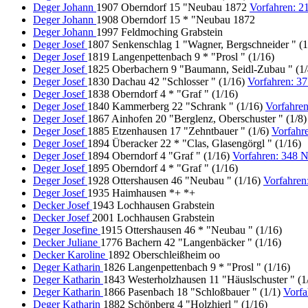
Deger Johann
1907 Oberndorf 15 "Neubau 1872
Vorfahren: 2
Deger Johann
1908 Oberndorf 15 * "Neubau 1872
Deger Johann
1997 Feldmoching Grabstein
Deger Josef
1807 Senkenschlag 1 "Wagner, Bergschneider " (
Deger Josef
1819 Langenpettenbach 9 * "Prosl " (1/16)
Deger Josef
1825 Oberbachern 9 "Baumann, Seidl-Zubau " (1/
Deger Josef
1830 Dachau 42 "Schlosser " (1/16)
Vorfahren: 3
Deger Josef
1838 Oberndorf 4 * "Graf " (1/16)
Deger Josef
1840 Kammerberg 22 "Schrank " (1/16)
Vorfahre
Deger Josef
1867 Ainhofen 20 "Berglenz, Oberschuster " (1/8
Deger Josef
1885 Etzenhausen 17 "Zehntbauer " (1/6)
Vorfahr
Deger Josef
1894 Überacker 22 * "Clas, Glasengörgl " (1/16)
Deger Josef
1894 Oberndorf 4 "Graf " (1/16)
Vorfahren: 348 
Deger Josef
1895 Oberndorf 4 * "Graf " (1/16)
Deger Josef
1928 Ottershausen 46 "Neubau " (1/16)
Vorfahren
Deger Josef
1935 Haimhausen *+ *+
Decker Josef
1943 Lochhausen Grabstein
Decker Josef
2001 Lochhausen Grabstein
Deger Josefine
1915 Ottershausen 46 * "Neubau " (1/16)
Decker Juliane
1776 Bachern 42 "Langenbäcker " (1/16)
Decker Karoline
1892 Oberschleißheim oo
Deger Katharin
1826 Langenpettenbach 9 * "Prosl " (1/16)
Deger Katharin
1843 Westerholzhausen 11 "Häuslschuster " (1
Deger Katharin
1866 Pasenbach 18 "Schloßbauer " (1/1)
Vorfa
Deger Katharin
1882 Schönberg 4 "Holzhierl " (1/16)