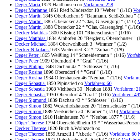
Deger Maria
1929 Haidhausen oo
Vorfahren: 258
Deger Marianne
1861 Ried b.Indersdor 10 "Weber " (1/16)
Vor
Deger Martin
1845 Oberbachern 9 "Baumann, Seidl-Zubau " (
Deger Martin
1885 Überacker 22 "Clas, Glasengörgl " (1/16)
V
Deger Martin
1888 Überacker 22 * "Clas, Glasengörgl " (1/16)
Decker Matthias
1800 Kissing 101 "Rinerschuster " (1/16)
Deger Matthias
1834 Ainhofen 20 "Berglenz, Oberschuster " (
Decker Michael
1804 Oberwohlbach 3 "Wimmer " (1/2)
Decker Nikolaus
1693 Weitenried 3.2 * "Zubau " (1/8)
Deger Peter
1865 Weißling 14 "Schneidermann " (1/16)
Vorfah
Deger Peter
1909 Oberndorf 4 * "Graf " (1/16)
Deger Philipp
1848 Dachau 42 * "Schlosser " (1/16)
Deger Rosina
1896 Oberndorf 4 * "Graf " (1/16)
Deger Rosina
1934 Ottershausen 46 "Neubau " (1/16)
Vorfahr
Deger Sebastia
1850 Pipinsried oo
Vorfahren: 60
Deger Sebastia
1908 Viehbach 30 "Neubau 1881
Vorfahren: 2
Deger Sebastia
1930 Oberndorf 4 "Graf " (1/16)
Vorfahren: 49
Deger Sigmund
1839 Dachau 42 * "Schlosser " (1/16)
Deger Simon
1862 Westerholzhausen 20 "Herrnschuster " (1/
Deger Simon
1889 Vierkirchen 20 "Kramer " (1/16)
Vorfahren
Deger Simon
1910 Haimhausen 78 * "Neubau 1877 " (1/16)
Däger Therese
1794 Oberschleißheim 19 * "Wasserbau-Person
Decker Therese
1820 Buch b.Wolnzach oo
Deger Therese
1859 Arnzell 1 "Aberle " (1/16)
Vorfahren: 60
Deger Therese
1877 Unterbachern 9 "Stoffel " (1/16)
Vorfahre