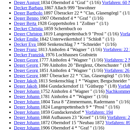
Deger August
1834 Oberndorf 4 "Graf " (1/16)
Vorfahren: 60
Decker Barbara
1867 Allach 999 "Inwohner
Deger Bartholo
1897 Überacker 22 * "Clas, Glasengörgl " (1/1
Deger Benno
1907 Oberndorf 4 * "Graf " (1/16)
Deger Berta
1928 Goppertshofen 1 "Zollner " (1/1)
Decker Christia
1859 Schernbuch oo
Deger Christop
1819 Langenpettenbach 9 "Prosl " (1/16)
Vorf
Deker Emilie
1842 Unterweikertshof 1 "Schloß " (1/1)
Decker Eva
1860 Senkenschlag 7 * "Schneider " (1/16)
Deger Franz
1813 Ainhofen 4 "Wagner " (1/16)
Vorfahren: 2
Decker Franzisk
1976 Lochhausen Grabstein
Deger Georg
1777 Ainhofen 4 "Wagner " (1/16)
Vorfahren: 2
Deger Georg
1799 Ainhofen 20 "Berglenz, Oberschuster " (1/
Deger Georg
1851 Ainhofen 4 "Wagner " (1/16)
Vorfahren: 2
Deger Georg
1887 Überacker 22 * "Clas, Glasengörgl " (1/16)
Deger Jakob
1813 Senkenschlag 1 * "Wagner, Bergschneider "
Deger Jakob
1884 Gundackersdorf 11 "Gütlsepp " (1/8)
Vorfa
Deger Johann
1752 Ainhofen 4 "Wagner " (1/16)
Nachkommen
Deger Johann
1781 Ainhofen 4 * "Wagner " (1/16)
Deger Johann
1804 Taxa 8 "Zimmermann, Radermann " (1/16
Deger Johann
1824 Langenpettenbach 9 * "Prosl " (1/16)
Deger Johann
1859 Gundackersdorf *
Vorfahren: 194
Deger Johann
1868 Aufhausen 23 "Kroef " (1/16)
Vorfahren: 
Deger Johann
1872 Oberndorf 15 "Neubau 1872
Vorfahren: 
Deger Johann
1906 Oberndorf 4 * "Graf " (1/16)