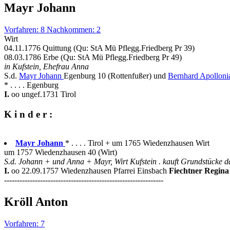
Mayr Johann
Vorfahren: 8 Nachkommen: 2
Wirt
04.11.1776 Quittung (Qu: StA Mü Pflegg.Friedberg Pr 39)
08.03.1786 Erbe (Qu: StA Mü Pflegg.Friedberg Pr 49)
in Kufstein, Ehefrau Anna
S.d.
Mayr Johann
Egenburg 10 (Rottenfußer) und
Bernhard Apolloni
* . . . . Egenburg
I.
oo ungef.1731 Tirol
K i n d e r :
Mayr Johann
* . . . . Tirol + um 1765 Wiedenzhausen Wirt
um 1757 Wiedenzhausen 40 (Wirt)
S.d. Johann + und Anna + Mayr, Wirt Kufstein . kauft Grundstücke d
I.
oo 22.09.1757 Wiedenzhausen Pfarrei Einsbach
Fiechtner Regina
--------------------------------------------------------------
Kröll Anton
Vorfahren: 7