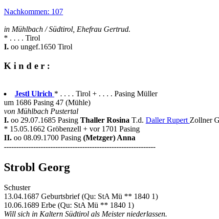
Nachkommen: 107
in Mühlbach / Südtirol, Ehefrau Gertrud.
* . . . . Tirol
I.
oo ungef.1650 Tirol
K i n d e r :
Jestl Ulrich
* . . . . Tirol + . . . . Pasing Müller
um 1686 Pasing 47 (Mühle)
von Mühlbach Pustertal
I.
oo 29.07.1685 Pasing
Thaller Rosina
T.d.
Daller Rupert
Zollner G
* 15.05.1662 Gröbenzell + vor 1701 Pasing
II.
oo 08.09.1700 Pasing
(Metzger) Anna
--------------------------------------------------------------
Strobl Georg
Schuster
13.04.1687 Geburtsbrief (Qu: StA Mü ** 1840 1)
10.06.1689 Erbe (Qu: StA Mü ** 1840 1)
Will sich in Kaltern Südtirol als Meister niederlassen.