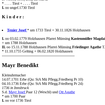
* . . . . Tirol + . . . . Tirol
I.
oo ungef.1730 Tirol
K i n d e r :
Tenier Josef
* um 1733 Tirol + 30.11.1826 Holzhausen
I.
oo 03.02.1779 Holzhausen Pfarrei Münsing
Kastenmüller Magda
+ um 1788 Holzhausen
II.
oo 15.11.1788 Holzhausen Pfarrei Münsing
Friedinger Agathe
T
* 11.10.1755 Gelting + 06.02.1820 Holzhausen
--------------------------------------------------------------
Mayr Benedikt
Kleinuhrmacher
14.07.1701 Erbe (Qu: StA Mü Pflegg.Friedberg Pr 10)
04.10.1736 Erbe (Qu: StA Mü Pflegg.Friedberg Pr 24)
1736 in Innsbruck
S.d.
Mayr Josef
Paar 12 (Weschl) und
Ott Agathe
* um 1700 Paar
I.
oo vor 1736 Tirol
--------------------------------------------------------------