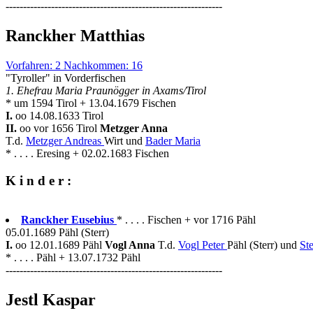
--------------------------------------------------------------
Ranckher Matthias
Vorfahren: 2 Nachkommen: 16
"Tyroller" in Vorderfischen
1. Ehefrau Maria Praunögger in Axams/Tirol
* um 1594 Tirol + 13.04.1679 Fischen
I.
oo 14.08.1633 Tirol
II.
oo vor 1656 Tirol
Metzger Anna
T.d.
Metzger Andreas
Wirt und
Bader Maria
* . . . . Eresing + 02.02.1683 Fischen
K i n d e r :
Ranckher Eusebius
* . . . . Fischen + vor 1716 Pähl
05.01.1689 Pähl (Sterr)
I.
oo 12.01.1689 Pähl
Vogl Anna
T.d.
Vogl Peter
Pähl (Sterr) und
St
* . . . . Pähl + 13.07.1732 Pähl
--------------------------------------------------------------
Jestl Kaspar