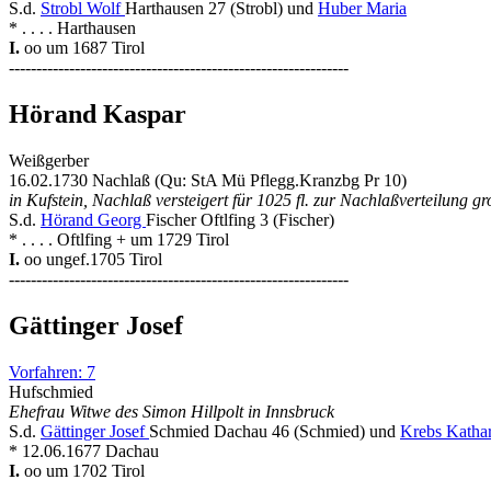
S.d.
Strobl Wolf
Harthausen 27 (Strobl) und
Huber Maria
* . . . . Harthausen
I.
oo um 1687 Tirol
--------------------------------------------------------------
Hörand Kaspar
Weißgerber
16.02.1730 Nachlaß (Qu: StA Mü Pflegg.Kranzbg Pr 10)
in Kufstein, Nachlaß versteigert für 1025 fl. zur Nachlaßverteilung 
S.d.
Hörand Georg
Fischer Oftlfing 3 (Fischer)
* . . . . Oftlfing + um 1729 Tirol
I.
oo ungef.1705 Tirol
--------------------------------------------------------------
Gättinger Josef
Vorfahren: 7
Hufschmied
Ehefrau Witwe des Simon Hillpolt in Innsbruck
S.d.
Gättinger Josef
Schmied Dachau 46 (Schmied) und
Krebs Katha
* 12.06.1677 Dachau
I.
oo um 1702 Tirol
--------------------------------------------------------------