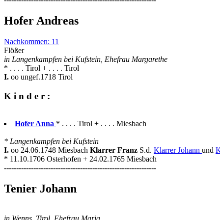
Hofer Andreas
Nachkommen: 11
Flößer
in Langenkampfen bei Kufstein, Ehefrau Margarethe
* . . . . Tirol + . . . . Tirol
I.
oo ungef.1718 Tirol
K i n d e r :
Hofer Anna
* . . . . Tirol + . . . . Miesbach
* Langenkampfen bei Kufstein
I.
oo 24.06.1748 Miesbach
Klarrer Franz
S.d.
Klarrer Johann
und
K
* 11.10.1706 Osterhofen + 24.02.1765 Miesbach
--------------------------------------------------------------
Tenier Johann
in Wenns, Tirol, Ehefrau Maria