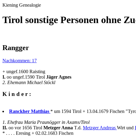
Kiening Genealogie
Tirol sonstige Personen ohne Z
Rangger
Nachkommen: 17
+ ungef.1600 Raisting
I.
oo ungef.1590 Tirol
Jäger Agnes
2. Ehemann Michael Stöckl
K i n d e r :
Ranckher Matthias
* um 1594 Tirol + 13.04.1679 Fischen "Tyro
1. Ehefrau Maria Praunögger in Axams/Tirol
II.
oo vor 1656 Tirol
Metzger Anna
T.d.
Metzger Andreas
Wirt und
* . . . . Eresing + 02.02.1683 Fischen