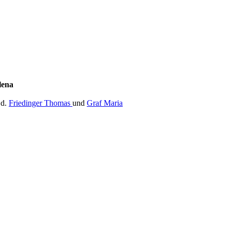
lena
.d.
Friedinger Thomas
und
Graf Maria