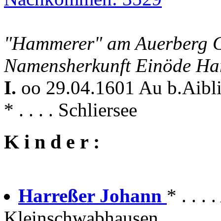
"Hammerer" am Auerberg G
Namensherkunft Einöde Har
I.
oo 29.04.1601 Au b.Aibl
* . . . . Schliersee
K i n d e r :
Harreßer Johann
* . . .
Kleinschwabhausen