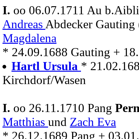
I.
oo 06.07.1711 Au b.Aibl
Andreas
Abdecker Gauting
Magdalena
* 24.09.1688 Gauting + 18
Hartl Ursula
* 21.02.16
Kirchdorf/Wasen
I.
oo 26.11.1710 Pang
Per
Matthias
und
Zach Eva
* 26.12.1689 Pang + 03.01