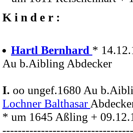
K i n d e r :
Hartl Bernhard
* 14.12
Au b.Aibling Abdecker
I.
oo ungef.1680 Au b.Aibl
Lochner Balthasar
Abdecke
* um 1645 Aßling + 09.12.
---------------------------------