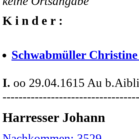
keine Ortsangabe
K i n d e r :
Schwabmüller Christin
I.
oo 29.04.1615 Au b.Aibl
---------------------------------
Harresser Johann
Nachkommen: 3529