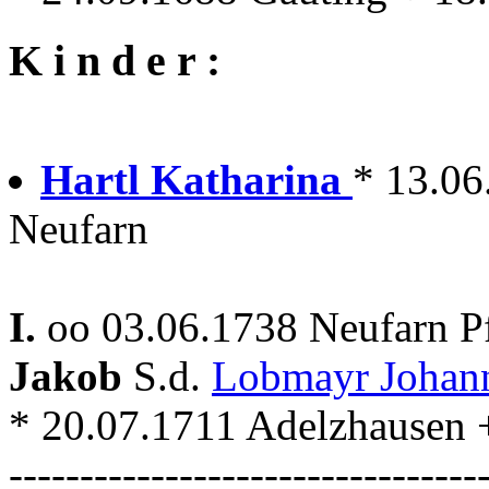
K i n d e r :
Hartl Katharina
* 13.06
Neufarn
I.
oo 03.06.1738 Neufarn P
Jakob
S.d.
Lobmayr Johan
* 20.07.1711 Adelzhausen 
---------------------------------