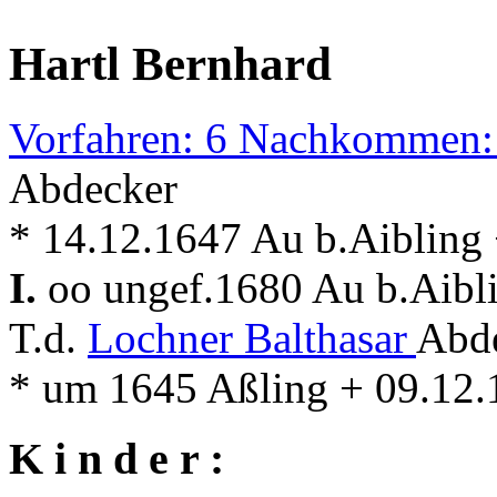
Hartl Bernhard
Vorfahren: 6 Nachkommen:
Abdecker
* 14.12.1647 Au b.Aibling
I.
oo ungef.1680 Au b.Aibl
T.d.
Lochner Balthasar
Abd
* um 1645 Aßling + 09.12.
K i n d e r :