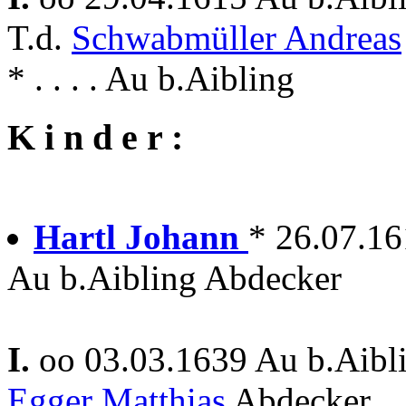
T.d.
Schwabmüller Andreas
* . . . . Au b.Aibling
K i n d e r :
Hartl Johann
* 26.07.16
Au b.Aibling Abdecker
I.
oo 03.03.1639 Au b.Aibl
Egger Matthias
Abdecker