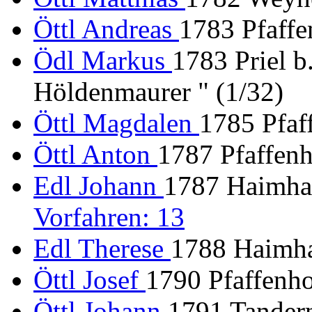
Öttl Andreas
1783 Pfaffe
Ödl Markus
1783 Priel b
Höldenmaurer " (1/32)
Öttl Magdalen
1785 Pfaf
Öttl Anton
1787 Pfaffenh
Edl Johann
1787 Haimhau
Vorfahren: 13
Edl Therese
1788 Haimha
Öttl Josef
1790 Pfaffenho
Öttl Johann
1791 Tandern