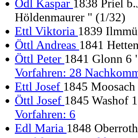
Ödl Kaspar
1838 Priel b.
Höldenmaurer " (1/32)
Ettl Viktoria
1839 Ilmmün
Öttl Andreas
1841 Hette
Öttl Peter
1841 Glonn 6 "
Vorfahren: 28 Nachkomm
Ettl Josef
1845 Moosach
Öttl Josef
1845 Washof 1 
Vorfahren: 6
Edl Maria
1848 Oberroth 