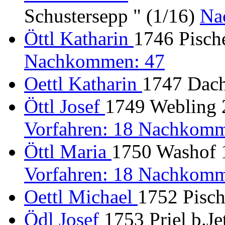
Schustersepp " (1/16)
Na
Öttl Katharin
1746 Pische
Nachkommen: 47
Oettl Katharin
1747 Dach
Öttl Josef
1749 Webling 2
Vorfahren: 18 Nachkomm
Öttl Maria
1750 Washof 1
Vorfahren: 18 Nachkomm
Oettl Michael
1752 Pisch
Ödl Josef
1753 Priel b.J