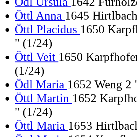
Ödl Ursula
1642 Fürholze
Öttl Anna
1645 Hirtlbach
Öttl Placidus
1650 Karpfh
" (1/24)
Öttl Veit
1650 Karpfhofen 
(1/24)
Ödl Maria
1652 Weng 2 "
Öttl Martin
1652 Karpfhof
" (1/24)
Öttl Maria
1653 Hirtlbac