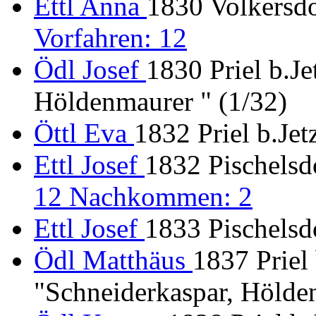
Ettl Anna
1830 Volkersdo
Vorfahren: 12
Ödl Josef
1830 Priel b.J
Höldenmaurer " (1/32)
Öttl Eva
1832 Priel b.Je
Ettl Josef
1832 Pischelsd
12 Nachkommen: 2
Ettl Josef
1833 Pischelsd
Ödl Matthäus
1837 Priel
"Schneiderkaspar, Hölde