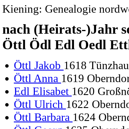
Kiening: Genealogie nordw
nach (Heirats-)Jahr s
Öttl Ödl Edl Oedl Ett
Öttl Jakob
1618 Tünzhaus
Öttl Anna
1619 Oberndorf
Edl Elisabet
1620 Großn
Öttl Ulrich
1622 Oberndor
Öttl Barbara
1624 Oberndo