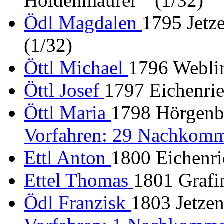
Höldenmaurer " (1/32)
Ödl Magdalen
1795 Jetze
(1/32)
Öttl Michael
1796 Weblin
Öttl Josef
1797 Eichenrie
Öttl Maria
1798 Hörgenb
Vorfahren: 29 Nachkomm
Ettl Anton
1800 Eichenri
Ettel Thomas
1801 Grafin
Ödl Franzisk
1803 Jetzen