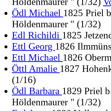
Höldenmaurer " (1/32)
V
Ödl Michael
1825 Priel 
Höldenmaurer " (1/32)
Edl Richildi
1825 Jetzen
Ettl Georg
1826 Ilmmünst
Ettl Michael
1826 Oberme
Öttl Amalie
1827 Hohenk
(1/16)
Ödl Barbara
1829 Priel b
Höldenmaurer " (1/32)