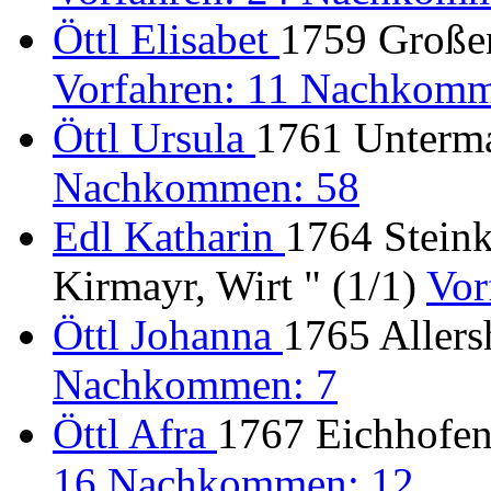
Öttl Elisabet
1759 Großen
Vorfahren: 11 Nachkomm
Öttl Ursula
1761 Unterma
Nachkommen: 58
Edl Katharin
1764 Steink
Kirmayr, Wirt " (1/1)
Vor
Öttl Johanna
1765 Allers
Nachkommen: 7
Öttl Afra
1767 Eichhofen
16 Nachkommen: 12