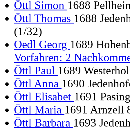
Öttl Simon
1688 Pellhei
Öttl Thomas
1688 Jedenh
(1/32)
Oedl Georg
1689 Hohenbe
Vorfahren: 2 Nachkomme
Öttl Paul
1689 Westerhol
Öttl Anna
1690 Jedenhof
Öttl Elisabet
1691 Pasin
Öttl Maria
1691 Arnzell 
Öttl Barbara
1693 Jedenh