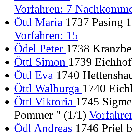
Vorfahren: 7 Nachkomme
Öttl Maria
1737 Pasing 1
Vorfahren: 15
Ödel Peter
1738 Kranzbe
Öttl Simon
1739 Eichhofe
Öttl Eva
1740 Hettensha
Öttl Walburga
1740 Eichh
Öttl Viktoria
1745 Sigme
Pommer " (1/1)
Vorfahre
Ödl Andreas
1746 Priel 