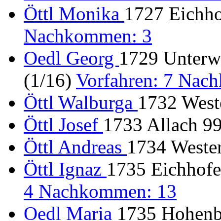
Öttl Monika
1727 Eichho
Nachkommen: 3
Oedl Georg
1729 Unterw
(1/16)
Vorfahren: 7 Nac
Öttl Walburga
1732 Weste
Öttl Josef
1733 Allach 9
Öttl Andreas
1734 Wester
Öttl Ignaz
1735 Eichhofe
4 Nachkommen: 13
Oedl Maria
1735 Hohenbe