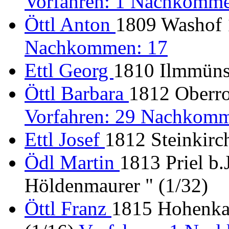
Vorfahren: 1 Nachkomme
Öttl Anton
1809 Washof 1
Nachkommen: 17
Ettl Georg
1810 Ilmmünst
Öttl Barbara
1812 Oberro
Vorfahren: 29 Nachkomm
Ettl Josef
1812 Steinkirch
Ödl Martin
1813 Priel b.
Höldenmaurer " (1/32)
Öttl Franz
1815 Hohenka