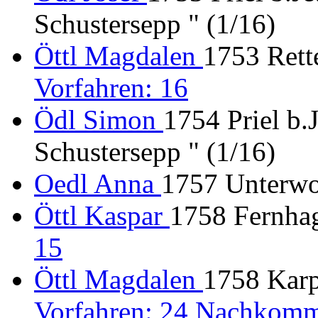
Schustersepp " (1/16)
Öttl Magdalen
1753 Rette
Vorfahren: 16
Ödl Simon
1754 Priel b.
Schustersepp " (1/16)
Oedl Anna
1757 Unterw
Öttl Kaspar
1758 Fernha
15
Öttl Magdalen
1758 Karp
Vorfahren: 24 Nachkomm