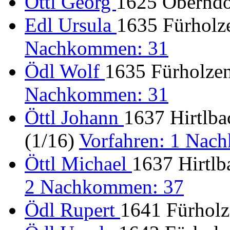
Öttl Georg
1625 Oberndor
Edl Ursula
1635 Fürholze
Nachkommen: 31
Ödl Wolf
1635 Fürholzen
Nachkommen: 31
Öttl Johann
1637 Hirtlbac
(1/16)
Vorfahren: 1 Nac
Öttl Michael
1637 Hirtlb
2 Nachkommen: 37
Ödl Rupert
1641 Fürholze