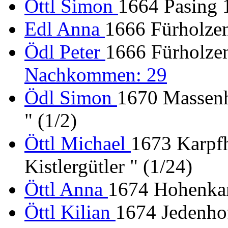
Öttl Simon
1664 Pasing 
Edl Anna
1666 Fürholzen
Ödl Peter
1666 Fürholzen
Nachkommen: 29
Ödl Simon
1670 Massenh
" (1/2)
Öttl Michael
1673 Karpfh
Kistlergütler " (1/24)
Öttl Anna
1674 Hohenkam
Öttl Kilian
1674 Jedenho