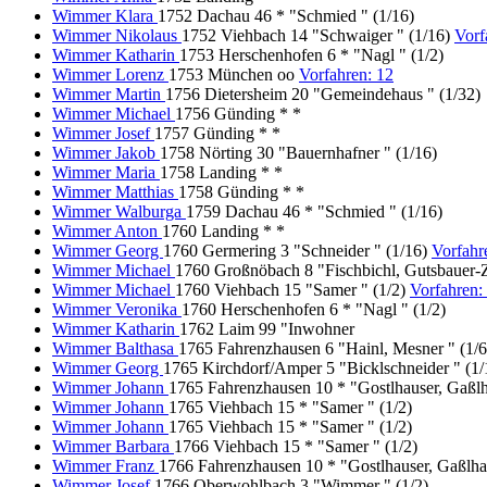
Wimmer Klara
1752 Dachau 46 * "Schmied " (1/16)
Wimmer Nikolaus
1752 Viehbach 14 "Schwaiger " (1/16)
Vorf
Wimmer Katharin
1753 Herschenhofen 6 * "Nagl " (1/2)
Wimmer Lorenz
1753 München oo
Vorfahren: 12
Wimmer Martin
1756 Dietersheim 20 "Gemeindehaus " (1/32)
Wimmer Michael
1756 Günding * *
Wimmer Josef
1757 Günding * *
Wimmer Jakob
1758 Nörting 30 "Bauernhafner " (1/16)
Wimmer Maria
1758 Landing * *
Wimmer Matthias
1758 Günding * *
Wimmer Walburga
1759 Dachau 46 * "Schmied " (1/16)
Wimmer Anton
1760 Landing * *
Wimmer Georg
1760 Germering 3 "Schneider " (1/16)
Vorfahr
Wimmer Michael
1760 Großnöbach 8 "Fischbichl, Gutsbauer-Z
Wimmer Michael
1760 Viehbach 15 "Samer " (1/2)
Vorfahren
Wimmer Veronika
1760 Herschenhofen 6 * "Nagl " (1/2)
Wimmer Katharin
1762 Laim 99 "Inwohner
Wimmer Balthasa
1765 Fahrenzhausen 6 "Hainl, Mesner " (1/
Wimmer Georg
1765 Kirchdorf/Amper 5 "Bicklschneider " (1/
Wimmer Johann
1765 Fahrenzhausen 10 * "Gostlhauser, Gaßlh
Wimmer Johann
1765 Viehbach 15 * "Samer " (1/2)
Wimmer Johann
1765 Viehbach 15 * "Samer " (1/2)
Wimmer Barbara
1766 Viehbach 15 * "Samer " (1/2)
Wimmer Franz
1766 Fahrenzhausen 10 * "Gostlhauser, Gaßlhau
Wimmer Josef
1766 Oberwohlbach 3 "Wimmer " (1/2)