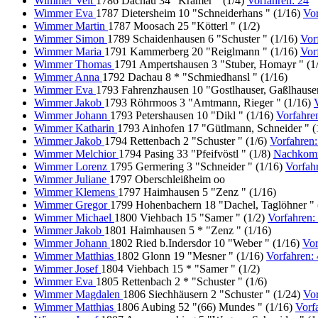
Wimmer Veit
1786 Dachau 34 "Kramer " (1/4)
Vorfahren: 24
Wimmer Eva
1787 Dietersheim 10 "Schneiderhans " (1/16)
Vor
Wimmer Martin
1787 Moosach 25 "Kötterl " (1/2)
Wimmer Simon
1789 Schaidenhausen 6 "Schuster " (1/16)
Vor
Wimmer Maria
1791 Kammerberg 20 "Reiglmann " (1/16)
Vor
Wimmer Thomas
1791 Ampertshausen 3 "Stuber, Homayr " (1
Wimmer Anna
1792 Dachau 8 * "Schmiedhansl " (1/16)
Wimmer Eva
1793 Fahrenzhausen 10 "Gostlhauser, Gaßlhauser
Wimmer Jakob
1793 Röhrmoos 3 "Amtmann, Rieger " (1/16)
Wimmer Johann
1793 Petershausen 10 "Dikl " (1/16)
Vorfahre
Wimmer Katharin
1793 Ainhofen 17 "Gütlmann, Schneider " (
Wimmer Jakob
1794 Rettenbach 2 "Schuster " (1/6)
Vorfahren:
Wimmer Melchior
1794 Pasing 33 "Pfeifvöstl " (1/8)
Nachkom
Wimmer Lorenz
1795 Germering 3 "Schneider " (1/16)
Vorfah
Wimmer Juliane
1797 Oberschleißheim oo
Wimmer Klemens
1797 Haimhausen 5 "Zenz " (1/16)
Wimmer Gregor
1799 Hohenbachern 18 "Dachel, Taglöhner " 
Wimmer Michael
1800 Viehbach 15 "Samer " (1/2)
Vorfahren
Wimmer Jakob
1801 Haimhausen 5 * "Zenz " (1/16)
Wimmer Johann
1802 Ried b.Indersdor 10 "Weber " (1/16)
Vor
Wimmer Matthias
1802 Glonn 19 "Mesner " (1/16)
Vorfahren:
Wimmer Josef
1804 Viehbach 15 * "Samer " (1/2)
Wimmer Eva
1805 Rettenbach 2 * "Schuster " (1/6)
Wimmer Magdalen
1806 Siechhäusern 2 "Schuster " (1/24)
Vo
Wimmer Matthias
1806 Aubing 52 "(66) Mundes " (1/16)
Vorf