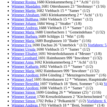
Wimmer Rosina
1680 Kleinkammerberg 2 * "Achl " (1/1)
Wimmer Magdalen
1681 Ottershausen 23 "Strohmayr " (1/16)
Wimmer Martin
1682 Viehbach 15 * "Samer " (1/2)
Wimmer Abraham
1683 Kleinkammerberg 2 * "Achl " (1/1)
Wimmer Balthasa
1684 Viehbach 15 * "Samer " (1/2)
Wimmer Johann
1684 Weng 2 "Straßer " (1/8)
Wimmer Andreas
1688 Viehbach 15 * "Samer " (1/2)
Wimmer Maria
1688 Unterbachern 1 "Gemeindehaus " (1/32)
Wimmer Barbara
1689 Schlipps 11 "Wirt " (1/8)
Wimmer Maria
1689 Burghausen 10 "Bader " (1/16)
Wimmer Eva
1690 Dachau 26 "Unterböck " (1/2)
Vorfahren: 
Wimmer Ursula
1690 Viehbach 15 * "Samer " (1/2)
Wimmer Elisabet
1691 Westerholzhausen 4 "Mesner " (1/8)
Wimer Leonhard
1691 Haimhausen 999 "Inwohner " (1/32)
Wimmer Anna
1692 Kleinkammerberg 2 * "Achl " (1/1)
Wimmer Katharin
1692 Viehbach 15 * "Samer " (1/2)
Wimmer Maria
1692 Haimhausen 999 "Inwohner " (1/32)
Wimmer Apolloni
1694 Günding 2 "Menzingerschuster " (1/6)
Wimmer Josef
1695 Hetzenhausen 12 * "Wimmer, Hauptstraße 
Wimmer Benedikt
1697 Viehbach 18 "Beni, Sommer " (1/4)
V
Wimmer Apolloni
1698 Viehbach 15 * "Samer " (1/2)
Wimmer Simon
1699 Günding 26 * "Wimmer (25) " (1/16)
Wimmer Kaspar
1700 Kreuzholzhausen 2 "Kirchenschmied " (
Wimmer Simon
1702 Pelka 2 "Pelkamichl " (1/2)
Vorfahren: 
Wimmer Andreas
1703 Viehbach 18 * "Beni, Sommer " (1/4)