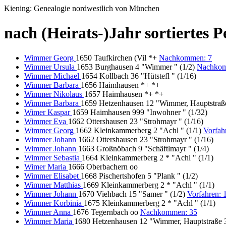
Kiening: Genealogie nordwestlich von München
nach (Heirats-)Jahr sortiertes
Wimmer Georg
1650 Taufkirchen (Vil *+
Nachkommen: 7
Wimmer Ursula
1653 Burghausen 4 "Wimmer " (1/2)
Nachkom
Wimmer Michael
1654 Kollbach 36 "Hütstefl " (1/16)
Wimmer Barbara
1656 Haimhausen *+ *+
Wimmer Nikolaus
1657 Haimhausen *+ *+
Wimmer Barbara
1659 Hetzenhausen 12 "Wimmer, Hauptstraße
Wimer Kaspar
1659 Haimhausen 999 "Inwohner " (1/32)
Wimmer Eva
1662 Ottershausen 23 "Strohmayr " (1/16)
Wimmer Georg
1662 Kleinkammerberg 2 "Achl " (1/1)
Vorfah
Wimmer Johann
1662 Ottershausen 23 "Strohmayr " (1/16)
Wimmer Johann
1663 Großnöbach 9 "Schäftlmayr " (1/4)
Wimmer Sebastia
1664 Kleinkammerberg 2 * "Achl " (1/1)
Wimer Maria
1666 Oberbachern oo
Wimmer Elisabet
1668 Pischertshofen 5 "Plank " (1/2)
Wimmer Matthias
1669 Kleinkammerberg 2 * "Achl " (1/1)
Wimmer Johann
1670 Viehbach 15 "Samer " (1/2)
Vorfahren:
Wimmer Korbinia
1675 Kleinkammerberg 2 * "Achl " (1/1)
Wimmer Anna
1676 Tegernbach oo
Nachkommen: 35
Wimmer Maria
1680 Hetzenhausen 12 "Wimmer, Hauptstraße 3