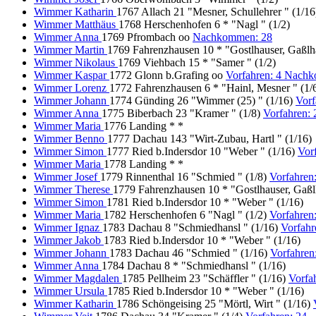
Wimmer Katharin
1767 Allach 21 "Mesner, Schullehrer " (1/1
Wimmer Matthäus
1768 Herschenhofen 6 * "Nagl " (1/2)
Wimmer Anna
1769 Pfrombach oo
Nachkommen: 28
Wimmer Martin
1769 Fahrenzhausen 10 * "Gostlhauser, Gaßlha
Wimmer Nikolaus
1769 Viehbach 15 * "Samer " (1/2)
Wimmer Kaspar
1772 Glonn b.Grafing oo
Vorfahren: 4 Nach
Wimmer Lorenz
1772 Fahrenzhausen 6 * "Hainl, Mesner " (1/
Wimmer Johann
1774 Günding 26 "Wimmer (25) " (1/16)
Vorf
Wimmer Anna
1775 Biberbach 23 "Kramer " (1/8)
Vorfahren:
Wimmer Maria
1776 Landing * *
Wimmer Benno
1777 Dachau 143 "Wirt-Zubau, Hartl " (1/16)
Wimmer Simon
1777 Ried b.Indersdor 10 "Weber " (1/16)
Vor
Wimmer Maria
1778 Landing * *
Wimmer Josef
1779 Rinnenthal 16 "Schmied " (1/8)
Vorfahren
Wimmer Therese
1779 Fahrenzhausen 10 * "Gostlhauser, Gaßlh
Wimmer Simon
1781 Ried b.Indersdor 10 * "Weber " (1/16)
Wimmer Maria
1782 Herschenhofen 6 "Nagl " (1/2)
Vorfahren
Wimmer Ignaz
1783 Dachau 8 "Schmiedhansl " (1/16)
Vorfahr
Wimmer Jakob
1783 Ried b.Indersdor 10 * "Weber " (1/16)
Wimmer Johann
1783 Dachau 46 "Schmied " (1/16)
Vorfahre
Wimmer Anna
1784 Dachau 8 * "Schmiedhansl " (1/16)
Wimmer Magdalen
1785 Pellheim 23 "Schäffler " (1/16)
Vorfa
Wimmer Ursula
1785 Ried b.Indersdor 10 * "Weber " (1/16)
Wimmer Katharin
1786 Schöngeising 25 "Mörtl, Wirt " (1/16)