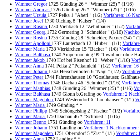
Wimmer Gregor
1725 Günding 26 * "Wimmer (25) " (1/16)
Wimmer Andreas
1726 Günding 26 * "Wimmer (25) " (1/16)
Wimmer Ursula
1727 Pelka 1 "Aberl " (1/2)
Vorfahren: 16 Na
Wimmer Josef
1730 Olching 8 "Kaiser " (1/4)
Wimmer Rosina
1730 Viehbach 12 "Zehntbauer " (1/2)
Vorfah
Wimmer Georg
1732 Germering 3 "Schneider " (1/16)
Nachko
Wimmer Rosina
1735 Günding 28 "Schneider, Paxner (34) " (
Wimmer Apolloni
1737 Lauterbach 12 "Huber " (1/1)
Vorfahr
Wimmer Maria
1738 Vierkirchen 15 "Bäcker " (1/8)
Vorfahren
Wimmer Balthasa
1740 Ampermoching 99 "Inwohner ohne Hau
Wimmer Jakob
1740 Hof bei Eisenhof 10 "Weber " (1/16)
Vor
Wimmer Anna
1741 Pelka 2 "Pelkamichl " (1/2)
Vorfahren: 1
Wimmer Johann
1743 Herschenhofen 6 "Nagl " (1/2)
Vorfahr
Wimmer Peter
1744 Fahrenzhausen 10 "Gostlhauser, Gaßlhause
Wimmer Thomas
1746 Dachau 46 "Schmied " (1/16)
Vorfahre
Wimmer Matthias
1748 Günding 26 "Wimmer (25) " (1/16)
Vo
Wimmer Balthasa
1749 Glonn b.Grafing oo
Vorfahren: 2 Nac
Wimmer Magdalen
1749 Westerndorf 6 "Lochhauser " (1/1)
Vo
Wimmer Maria
1749 Günding * *
Wimmer Philipp
1749 Schöngeising 2 "Fischer " (1/2)
Vorfahr
Wimmer Maria
1750 Dachau 46 * "Schmied " (1/16)
Wimmer Benno
1751 Günding oo
Vorfahren: 11
Wimmer Johann
1751 Landing oo
Vorfahren: 1 Nachkommen:
Wimmer Magdalen
1751 Oberndorf 5 "Zist " (1/1)
Vorfahren: 
Wimmer Anna
1752 Landing * *