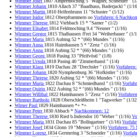
Wimmer Josef
1807 Ampermoching 5 "Wagner, Schneider " (1
Wimmer Johann
1810 Allach 37 "Baadhaus, Baderjackl " (1/1
Wimmer Martin
1810 Helfenbrunn 11 "Schuster " (1/12)
Wimmer Isidor
1812 Oberpframmern oo
Vorfahren: 6 Nachko
Wimmer Therese
1812 Viehbach 15 * "Samer " (1/2)
Wimmer Elisabet
1814 Feldmoching 9.4 "Neuner " (1/16)
Wimmer Gregor
1815 Thalhausen /Frei 34 "Weiherbauer " (1/1
Wimmer Maria
1815 Aubing 52 * "(66) Mundes " (1/16)
Wimmer Anna
1816 Haimhausen 5 * "Zenz " (1/16)
Wimmer Anna
1818 Aubing 52 * "(66) Mundes " (1/16)
Wimmer Georg
1818 Pasing 33 "Pfeifvöstl " (1/8)
Wimmer Ursula
1818 Pasing 40 "Zimmerhansl " (1/4)
Wimmer Klara
1819 Dachau 28 "Drechsler " (1/16)
Vorfahren
Wimmer Johann
1820 Nymphenburg 36 "Hofkistler " (1/16)
Wimmer Therese
1820 Aubing 52 * "(66) Mundes " (1/16)
Wimmer Maria
1822 Dachau 8 "Schmiedhansl " (1/16)
Vorfah
Wimmer Quirin
1822 Aubing 52 * "(66) Mundes " (1/16)
Wimmer Willibal
1822 Haimhausen 5 "Zenz " (1/16)
Vorfahren
Wimmer Bartholo
1828 Oberschleißheim 1 "Tagwerker " (1/32
Wimer Paul
1829 Haimhausen *+ *+
Wimmer Peter
1830 Abbach *
Nachkommen: 12
Wimmer Therese
1830 Ried b.Indersdor 10 "Weber " (1/16)
Vo
Wimmer Maria
1831 Dachau 85 "Bollngartner " (1/16)
Vorfahr
Wimmer Josef
1834 Glonn 19 "Mesner " (1/16)
Vorfahren: 75
Wimmer Lorenz
1834 Germering 3 "Schneider " (1/16)
Vorfah