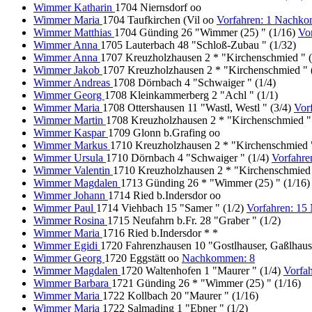
Wimmer Katharin
1704 Niernsdorf oo
Wimmer Maria
1704 Taufkirchen (Vil oo
Vorfahren: 1 Nachk
Wimmer Matthias
1704 Günding 26 "Wimmer (25) " (1/16)
Vo
Wimmer Anna
1705 Lauterbach 48 "Schloß-Zubau " (1/32)
Wimmer Anna
1707 Kreuzholzhausen 2 * "Kirchenschmied " (
Wimmer Jakob
1707 Kreuzholzhausen 2 * "Kirchenschmied " 
Wimmer Andreas
1708 Dörnbach 4 "Schwaiger " (1/4)
Wimmer Georg
1708 Kleinkammerberg 2 "Achl " (1/1)
Wimmer Maria
1708 Ottershausen 11 "Wastl, Westl " (3/4)
Vor
Wimmer Martin
1708 Kreuzholzhausen 2 * "Kirchenschmied " 
Wimmer Kaspar
1709 Glonn b.Grafing oo
Wimmer Markus
1710 Kreuzholzhausen 2 * "Kirchenschmied "
Wimmer Ursula
1710 Dörnbach 4 "Schwaiger " (1/4)
Vorfahr
Wimmer Valentin
1710 Kreuzholzhausen 2 * "Kirchenschmied 
Wimmer Magdalen
1713 Günding 26 * "Wimmer (25) " (1/16)
Wimmer Johann
1714 Ried b.Indersdor oo
Wimmer Paul
1714 Viehbach 15 "Samer " (1/2)
Vorfahren: 1
Wimmer Rosina
1715 Neufahrn b.Fr. 28 "Graber " (1/2)
Wimmer Maria
1716 Ried b.Indersdor * *
Wimmer Egidi
1720 Fahrenzhausen 10 "Gostlhauser, Gaßlhaus
Wimmer Georg
1720 Eggstätt oo
Nachkommen: 8
Wimmer Magdalen
1720 Waltenhofen 1 "Maurer " (1/4)
Vorfa
Wimmer Barbara
1721 Günding 26 * "Wimmer (25) " (1/16)
Wimmer Maria
1722 Kollbach 20 "Maurer " (1/16)
Wimmer Maria
1722 Salmading 1 "Ebner " (1/2)