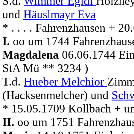
S.d.
Wimmer Egidi
Holzhey
und
Häuslmayr Eva
* . . . . Fahrenzhausen + 2
I.
oo um 1744 Fahrenzhausen
Magdalena
06.06.1744 Ein
StA Mü ** 3234 )
T.d.
Hueber Melchior
Zimm
(Hacksenmelcher) und
Schw
* 15.05.1709 Kollbach + u
II.
oo um 1751 Fahrenzhause