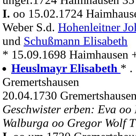
I.
oo 15.02.1724 Haimhau
Weber S.d.
Hohenleitner J
und
Schußmann Elisabeth
* 15.09.1698 Haimhausen 
Heuslmayr Elisabeth
* .
Gremertshausen
20.04.1730 Gremertshause
Geschwister erben: Eva oo 
Walburga oo Gregor Wolf 