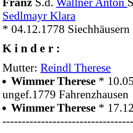
Franz
S.d.
Wallner Anton
S
Sedlmayr Klara
* 04.12.1778 Siechhäusern +
K i n d e r :
Mutter:
Reindl Therese
Wimmer Therese
* 10.0
ungef.1779 Fahrenzhausen
Wimmer Therese
* 17.1
---------------------------------