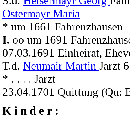
S.d.
Heisermayr Georg
Fahr
Ostermayr Maria
* um 1661 Fahrenzhausen
I.
oo um 1691 Fahrenzhausen
07.03.1691 Einheirat, Eheve
T.d.
Neumair Martin
Jarzt 6
* . . . . Jarzt
23.04.1701 Quittung (Qu:
K i n d e r :