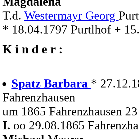
Magdalena
T.d.
Westermayr Georg
Pur
* 18.04.1797 Purtlhof + 1
K i n d e r :
Spatz Barbara
* 27.12.
Fahrenzhausen
um 1865 Fahrenzhausen 23
I.
oo 29.08.1865 Fahrenzhau