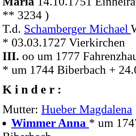
Maria
14.10.1751 Einheira
** 3234 )
T.d.
Schamberger Michael
* 03.03.1727 Vierkirchen
III.
oo um 1777 Fahrenzhaus
* um 1744 Biberbach + 24.
K i n d e r :
Mutter:
Hueber Magdalena
Wimmer Anna
* um 174