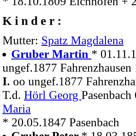
* 18.10.1809 Eichhofen + 
K i n d e r :
Mutter:
Spatz Magdalena
Gruber Martin
* 01.11.
ungef.1877 Fahrenzhausen 
I.
oo ungef.1877 Fahrenzhau
T.d.
Hörl Georg
Pasenbach 
Maria
* 20.05.1847 Pasenbach
Gruber Peter
* 18.03.18