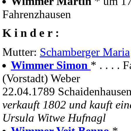
Wimmer Martin
* um 17
Fahrenzhausen
K i n d e r :
Mutter:
Schamberger Maria
Wimmer Simon
* . . . .
(Vorstadt) Weber
22.04.1789 Schaidenhausen
verkauft 1802 und kauft ei
Ursula Witwe Hufnagl
Wimmer Veit Benno
* . 