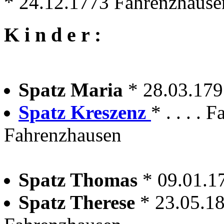
* 24.12.1773 Fahrenzhause
K i n d e r :
Spatz Maria
* 28.03.17
Spatz Kreszenz
* . . . . 
Fahrenzhausen
Spatz Thomas
* 09.01.1
Spatz Therese
* 23.05.1