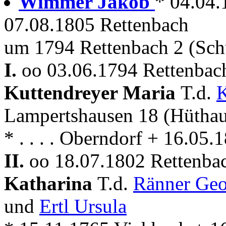
Wimmer Jakob
* 04.04.
07.08.1805 Rettenbach
um 1794 Rettenbach 2 (Sch
I.
oo 03.06.1794 Rettenbach
Kuttendreyer Maria
T.d.
K
Lampertshausen 18 (Hüthau
* . . . . Oberndorf + 16.05
II.
oo 18.07.1802 Rettenbac
Katharina
T.d.
Ränner Ge
und
Ertl Ursula