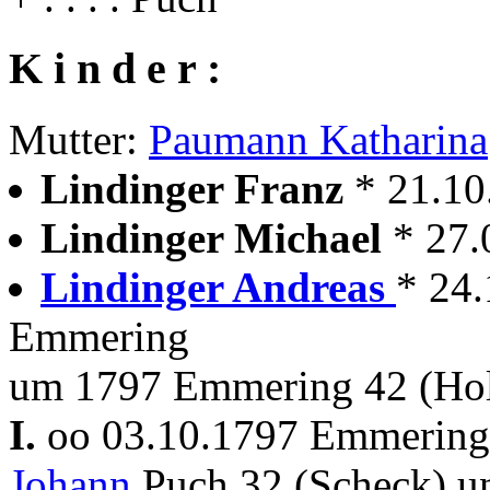
K i n d e r :
Mutter:
Paumann Katharina
Lindinger Franz
* 21.10
Lindinger Michael
* 27.
Lindinger Andreas
* 24
Emmering
um 1797 Emmering 42 (Ho
I.
oo 03.10.1797 Emmerin
Johann
Puch 32 (Scheck) 