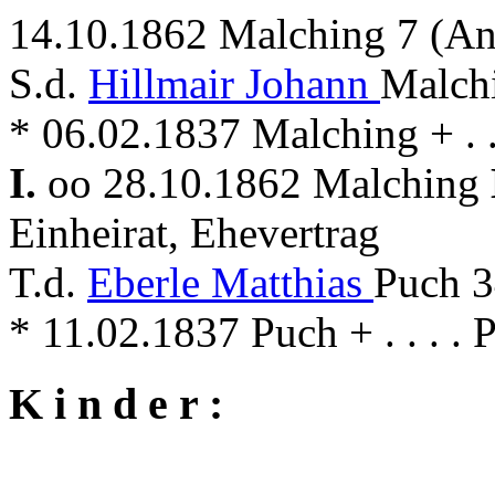
14.10.1862 Malching 7 (A
S.d.
Hillmair Johann
Malch
* 06.02.1837 Malching + . .
I.
oo 28.10.1862 Malching
Einheirat, Ehevertrag
T.d.
Eberle Matthias
Puch 3
* 11.02.1837 Puch + . . . . 
K i n d e r :