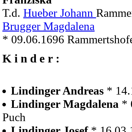
T.d.
Hueber Johann
Rammer
Brugger Magdalena
* 09.06.1696 Rammertshof
K i n d e r :
Lindinger Andreas
* 14
Lindinger Magdalena
* 
Puch
Lindinger Josef
* 16.03