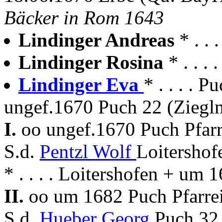
Bäcker in Rom 1643
Lindinger Andreas
* . .
Lindinger Rosina
* . . . 
Lindinger Eva
* . . . . 
ungef.1670 Puch 22 (Ziegl
I.
oo ungef.1670 Puch Pfar
S.d.
Pentzl Wolf
Loitershof
* . . . . Loitershofen + um
II.
oo um 1682 Puch Pfarre
S.d.
Hueber Georg
Puch 32