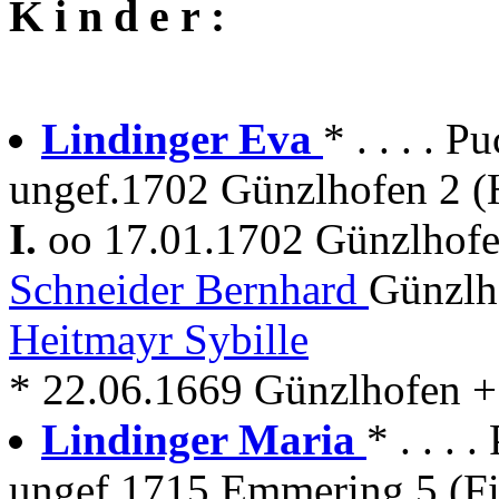
K i n d e r :
Lindinger Eva
* . . . . P
ungef.1702 Günzlhofen 2 (
I.
oo 17.01.1702 Günzlhof
Schneider Bernhard
Günzlh
Heitmayr Sybille
* 22.06.1669 Günzlhofen + .
Lindinger Maria
* . . . 
ungef.1715 Emmering 5 (Fi