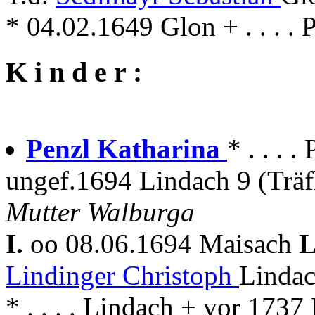
* 04.02.1649 Glon + . . . . 
K i n d e r :
Penzl Katharina
* . . . .
ungef.1694 Lindach 9 (Träf
Mutter Walburga
I.
oo 08.06.1694 Maisach
L
Lindinger Christoph
Lindac
* . . . . Lindach + vor 1737