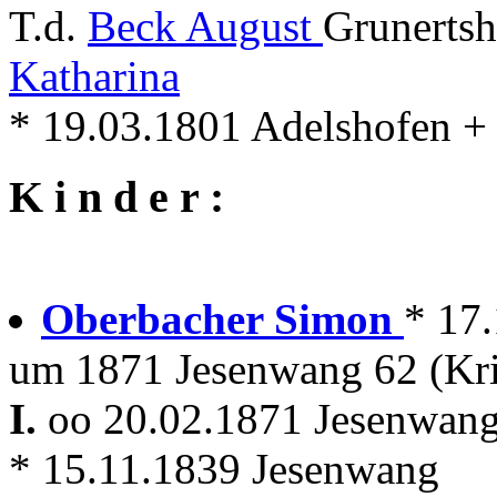
T.d.
Beck August
Grunerts
Katharina
* 19.03.1801 Adelshofen + .
K i n d e r :
Oberbacher Simon
* 17
um 1871 Jesenwang 62 (Kri
I.
oo 20.02.1871 Jesenwan
* 15.11.1839 Jesenwang