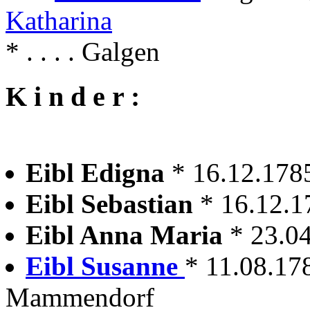
Katharina
* . . . . Galgen
K i n d e r :
Eibl Edigna
* 16.12.178
Eibl Sebastian
* 16.12.1
Eibl Anna Maria
* 23.0
Eibl Susanne
* 11.08.17
Mammendorf