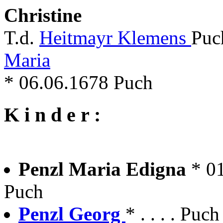
Christine
T.d.
Heitmayr Klemens
Puc
Maria
* 06.06.1678 Puch
K i n d e r :
Penzl Maria Edigna
* 0
Puch
Penzl Georg
* . . . . Pu