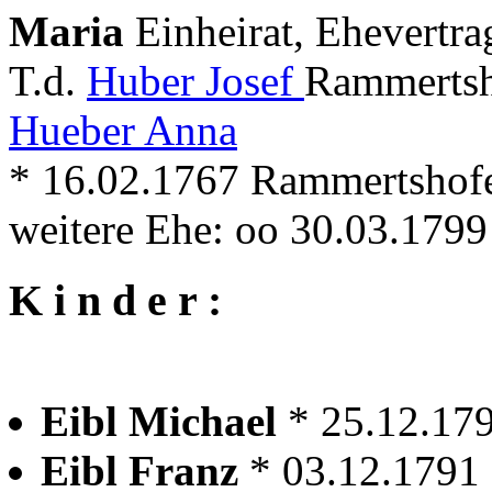
Maria
Einheirat, Ehevertra
T.d.
Huber Josef
Rammertsh
Hueber Anna
* 16.02.1767 Rammertshofen
weitere Ehe: oo 30.03.179
K i n d e r :
Eibl Michael
* 25.12.17
Eibl Franz
* 03.12.1791