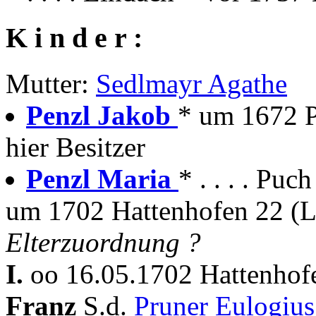
K i n d e r :
Mutter:
Sedlmayr Agathe
Penzl Jakob
* um 1672 P
hier Besitzer
Penzl Maria
* . . . . Pu
um 1702 Hattenhofen 22 (L
Elterzuordnung ?
I.
oo 16.05.1702 Hattenhof
Franz
S.d.
Pruner Eulogiu