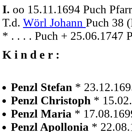
I.
oo 15.11.1694 Puch Pfar
T.d.
Wörl Johann
Puch 38 (
* . . . . Puch + 25.06.1747 
K i n d e r :
Penzl Stefan
* 23.12.169
Penzl Christoph
* 15.02
Penzl Maria
* 17.08.169
Penzl Apollonia
* 22.08