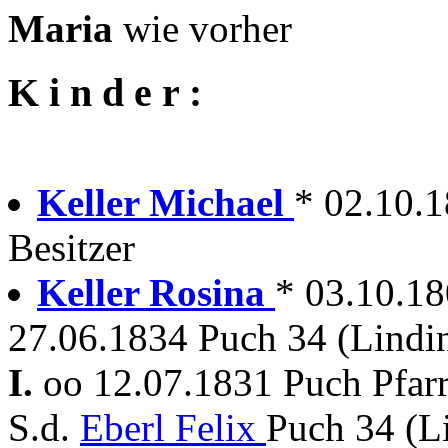
Maria
wie vorher
K i n d e r :
Keller Michael
* 02.10.1
Besitzer
Keller Rosina
* 03.10.180
27.06.1834 Puch 34 (Lindi
I.
oo 12.07.1831 Puch Pfar
S.d.
Eberl Felix
Puch 34 (L