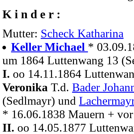
K i n d e r :
Mutter:
Scheck Katharina
Keller Michael
* 03.09.
um 1864 Luttenwang 13 (S
I.
oo 14.11.1864 Luttenwan
Veronika
T.d.
Bader Johan
(Sedlmayr) und
Lachermayr
* 16.06.1838 Mauern + vo
II.
oo 14.05.1877 Luttenwa