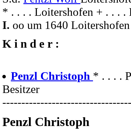
* . . . . Loitershofen + . . . 
I.
oo um 1640 Loitershofen
K i n d e r :
Penzl Christoph
* . . . .
Besitzer
---------------------------------
Penzl Christoph