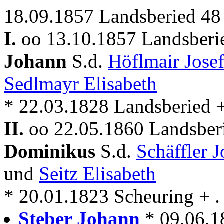
18.09.1857 Landsberied 48
I.
oo 13.10.1857 Landsberi
Johann
S.d.
Höflmair Jose
Sedlmayr Elisabeth
* 22.03.1828 Landsberied + 
II.
oo 22.05.1860 Landsber
Dominikus
S.d.
Schäffler 
und
Seitz Elisabeth
* 20.01.1823 Scheuring + . 
Steber Johann
* 09.06.1