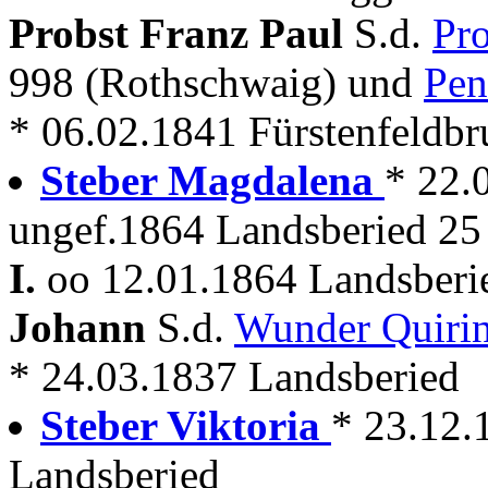
Probst Franz Paul
S.d.
Pr
998 (Rothschwaig) und
Pen
* 06.02.1841 Fürstenfeldbr
Steber Magdalena
* 22.
ungef.1864 Landsberied 25 
I.
oo 12.01.1864 Landsberi
Johann
S.d.
Wunder Quiri
* 24.03.1837 Landsberied
Steber Viktoria
* 23.12.
Landsberied