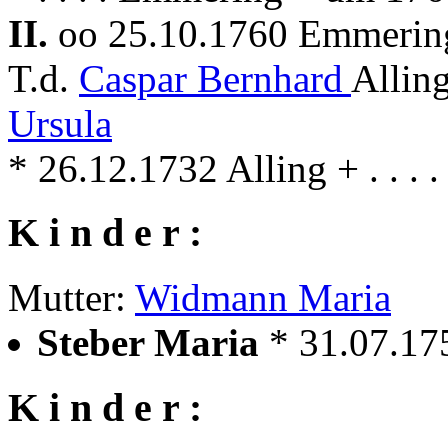
II.
oo 25.10.1760 Emmeri
T.d.
Caspar Bernhard
Allin
Ursula
* 26.12.1732 Alling + . . .
K i n d e r :
Mutter:
Widmann Maria
Steber Maria
* 31.07.1
K i n d e r :