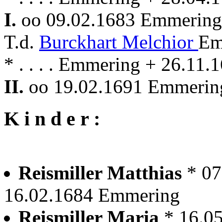
I.
oo 09.02.1683 Emmerin
T.d.
Burckhart Melchior
Em
* . . . . Emmering + 26.11
II.
oo 19.02.1691 Emmerin
K i n d e r :
Reismiller Matthias
* 0
16.02.1684 Emmering
Reismiller Maria
* 16.0