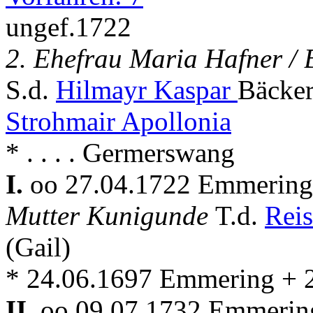
ungef.1722
2. Ehefrau Maria Hafner / 
S.d.
Hilmayr Kaspar
Bäcker
Strohmair Apollonia
* . . . . Germerswang
I.
oo 27.04.1722 Emmerin
Mutter Kunigunde
T.d.
Reis
(Gail)
* 24.06.1697 Emmering + 
II.
oo 09.07.1732 Emmerin