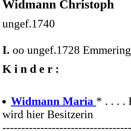
Widmann Christoph
ungef.1740
I.
oo ungef.1728 Emmering
K i n d e r :
Widmann Maria
* . . 
wird hier Besitzerin
---------------------------------