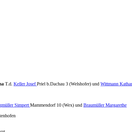
ina
T.d.
Keller Josef
Priel b.Dachau 3 (Welshofer) und
Wittmann Kathar
gmüller Simpert
Mammendorf 10 (Wex) und
Braumüller Margarethe
tenhofen
rzt