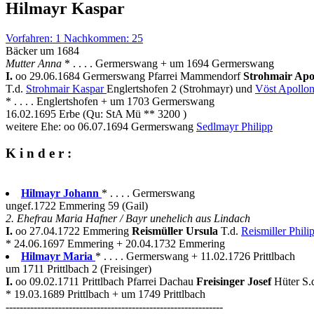
Hilmayr Kaspar
Vorfahren: 1 Nachkommen: 25
Bäcker um 1684
Mutter Anna
* . . . . Germerswang + um 1694 Germerswang
I.
oo 29.06.1684 Germerswang Pfarrei Mammendorf
Strohmair Apo
T.d.
Strohmair Kaspar
Englertshofen 2 (Strohmayr) und
Vöst Apollon
* . . . . Englertshofen + um 1703 Germerswang
16.02.1695 Erbe (Qu: StA Mü ** 3200 )
weitere Ehe: oo 06.07.1694 Germerswang
Sedlmayr Philipp
K i n d e r :
Hilmayr Johann
* . . . . Germerswang
ungef.1722 Emmering 59 (Gail)
2. Ehefrau Maria Hafner / Bayr unehelich aus Lindach
I.
oo 27.04.1722 Emmering
Reismüller Ursula
T.d.
Reismiller Phili
* 24.06.1697 Emmering + 20.04.1732 Emmering
Hilmayr Maria
* . . . . Germerswang + 11.02.1726 Prittlbach
um 1711 Prittlbach 2 (Freisinger)
I.
oo 09.02.1711 Prittlbach Pfarrei Dachau
Freisinger Josef
Hüter S.
* 19.03.1689 Prittlbach + um 1749 Prittlbach
--------------------------------------------------------------