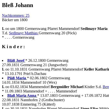
Bleß Johann
Nachkommen: 25
Bäcker um 1800
I.
oo um 1800 Germerswang Pfarrei Mammendorf
Sedlmayr Maria
T.d.
Sedlmayr Matthias
Germerswang 20 (Pöck)
* . . . . Germerswang
K i n d e r :
Bläß Josef
* 26.12.1800 Germerswang
27.09.1831 Germerswang 21 (Jungweber)
I.
oo 11.10.1831 Germerswang Pfarrei Mammendorf
Keller Kathar
* 13.10.1791 Priel b.Dachau
Pläß Maria
* 02.06.1802 Germerswang
14.01.1834 Mammendorf 10 (Wex)
I.
oo 03.02.1834 Mammendorf
Bergmüller Michael
Kistler S.d.
Ber
* 11.09.1803 Mammendorf + . . . . Mammendorf
Blaß Maria Anna
* 13.07.1803 Germerswang + 17.09.1872 Hat
22.08.1831 Nannhofen 2 (Großschuster)
10.07.1838 Emmering 75 (Kätterl)
I.
oo 30.10.1831 Nannhofen Pfarrei Mammendorf
Jäger Elias
Mühla