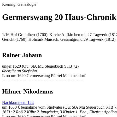
Kiening: Genealogie
Germerswang 20 Haus-Chronik
1/16 Hof Grundherr (1760): Kirche Aufkirchen mit 27 Tagwerk (181
Gericht (1760): Hofmark Maisach, Gesamtgrund 29 Tagwerk (1812)
Rainer Johann
ungef.1620 (Qu: StA Mü Steuerbuch STB 72)
übergibt an Stiefsohn
I.
oo um 1620 Germerswang Pfarrei Mammendorf
--------------------------------------------------------------
Hilmer Nikodemus
Nachkommen: 124
um 1630 Übernahme vom Stiefvater (Qu: StA Mü Steuerbuch STB 7
1671: 2 Roß 2 Kühe 2 Jungrinder, 3 Kinder 1. Ehe , Ehefrau Apollon
I.
oo um 1630 Germerswang Pfarrei Mammendorf