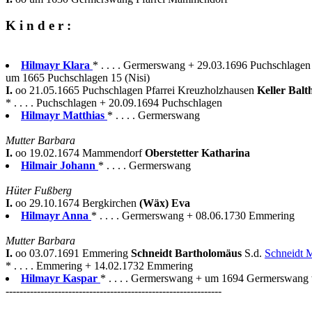
K i n d e r :
Hilmayr Klara
* . . . . Germerswang + 29.03.1696 Puchschlagen
um 1665 Puchschlagen 15 (Nisi)
I.
oo 21.05.1665 Puchschlagen Pfarrei Kreuzholzhausen
Keller Bal
* . . . . Puchschlagen + 20.09.1694 Puchschlagen
Hilmayr Matthias
* . . . . Germerswang
Mutter Barbara
I.
oo 19.02.1674 Mammendorf
Oberstetter Katharina
Hilmair Johann
* . . . . Germerswang
Hüter Fußberg
I.
oo 29.10.1674 Bergkirchen
(Wäx) Eva
Hilmayr Anna
* . . . . Germerswang + 08.06.1730 Emmering
Mutter Barbara
I.
oo 03.07.1691 Emmering
Schneidt Bartholomäus
S.d.
Schneidt 
* . . . . Emmering + 14.02.1732 Emmering
Hilmayr Kaspar
* . . . . Germerswang + um 1694 Germerswang w
--------------------------------------------------------------