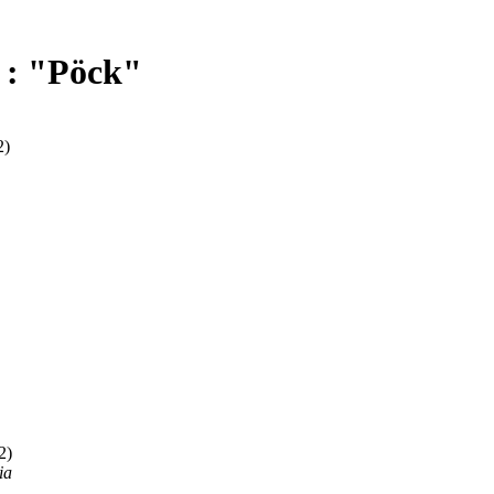
 : "Pöck"
2)
2)
ia