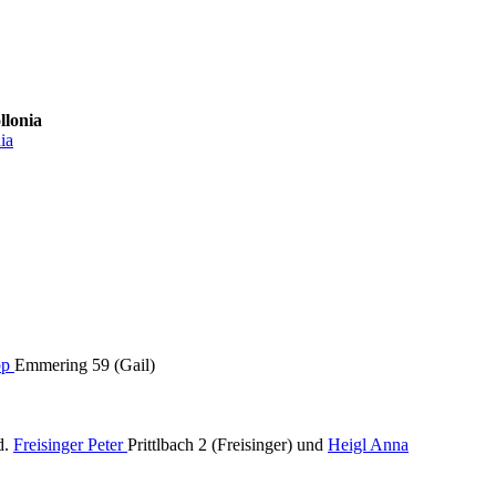
llonia
ia
pp
Emmering 59 (Gail)
d.
Freisinger Peter
Prittlbach 2 (Freisinger) und
Heigl Anna