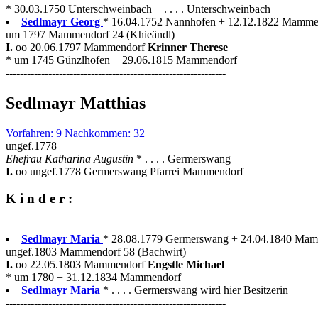
* 30.03.1750 Unterschweinbach + . . . . Unterschweinbach
Sedlmayr Georg
* 16.04.1752 Nannhofen + 12.12.1822 Mamme
um 1797 Mammendorf 24 (Khieändl)
I.
oo 20.06.1797 Mammendorf
Krinner Therese
* um 1745 Günzlhofen + 29.06.1815 Mammendorf
--------------------------------------------------------------
Sedlmayr Matthias
Vorfahren: 9 Nachkommen: 32
ungef.1778
Ehefrau Katharina Augustin
* . . . . Germerswang
I.
oo ungef.1778 Germerswang Pfarrei Mammendorf
K i n d e r :
Sedlmayr Maria
* 28.08.1779 Germerswang + 24.04.1840 Ma
ungef.1803 Mammendorf 58 (Bachwirt)
I.
oo 22.05.1803 Mammendorf
Engstle Michael
* um 1780 + 31.12.1834 Mammendorf
Sedlmayr Maria
* . . . . Germerswang wird hier Besitzerin
--------------------------------------------------------------