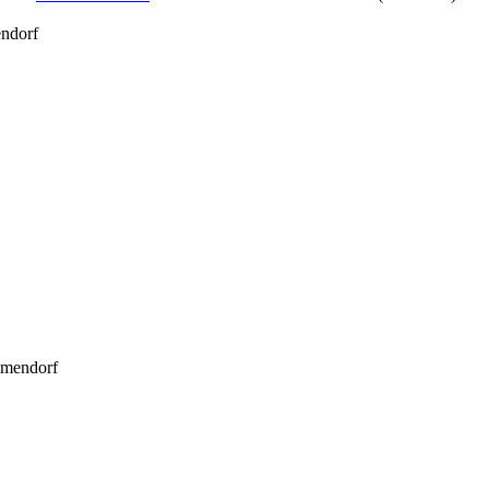
ndorf
mmendorf