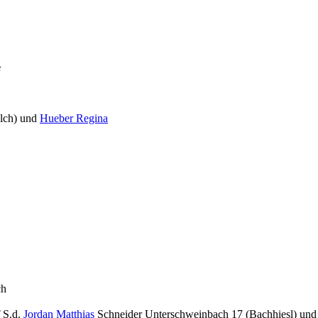
e
lch) und
Hueber Regina
ch
f
S.d.
Jordan Matthias
Schneider Unterschweinbach 17 (Bachhiesl) un