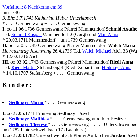
Vorfahren: 8 Nachkommen: 39
um 1736
3. Ehe 3.7.1741 Katharina Huber Unterlappach
* . . . . Germerswang + . . . . Germerswang
I.
oo 11.06.1736 Germerswang Pfarrei Mammendorf
Schmid Agath
T.d.
Schmid Kaspar
Mammendorf 2 (Görgl) und
Mair Anna
* 20.03.1711 Mammendorf + um 1739 Germerswang
II.
oo 12.05.1739 Germerswang Pfarrei Mammendorf
Walch Maria
Heirateintrag Jesenwang 26.4.1739
T.d.
Walch Michael
Aich 33 (Wa
* 12.02.1716 Aich
III.
oo 03.02.1743 Germerswang Pfarrei Mammendorf
Riedl Anna
T.d.
Riedl Martin
Stefansberg 3 (Riedl-Zubau) und
Heitmayr Anna
* 14.10.1707 Stefansberg + . . . . Germerswang
K i n d e r :
Sedlmayr Maria
* . . . . Germerswang
I.
oo 27.05.1771 Emmering
Sedlmayr Josef
Sedlmayr Matthias
* . . . . Germerswang wird hier Besitzer
Sedlmayr Therese
* . . . . Germerswang + . . . . Unterschweinba
um 1782 Unterschweinbach 17 (Bachhiesl)
I.
oo 27.08.1782 Unterschweinbach Pfarrei Aufkirchen
Jordan Jose