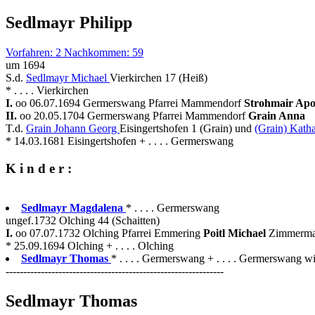
Sedlmayr Philipp
Vorfahren: 2 Nachkommen: 59
um 1694
S.d.
Sedlmayr Michael
Vierkirchen 17 (Heiß)
* . . . . Vierkirchen
I.
oo 06.07.1694 Germerswang Pfarrei Mammendorf
Strohmair Apo
II.
oo 20.05.1704 Germerswang Pfarrei Mammendorf
Grain Anna
T.d.
Grain Johann Georg
Eisingertshofen 1 (Grain) und
(Grain) Katha
* 14.03.1681 Eisingertshofen + . . . . Germerswang
K i n d e r :
Sedlmayr Magdalena
* . . . . Germerswang
ungef.1732 Olching 44 (Schaitten)
I.
oo 07.07.1732 Olching Pfarrei Emmering
Poitl Michael
Zimmerma
* 25.09.1694 Olching + . . . . Olching
Sedlmayr Thomas
* . . . . Germerswang + . . . . Germerswang wi
--------------------------------------------------------------
Sedlmayr Thomas