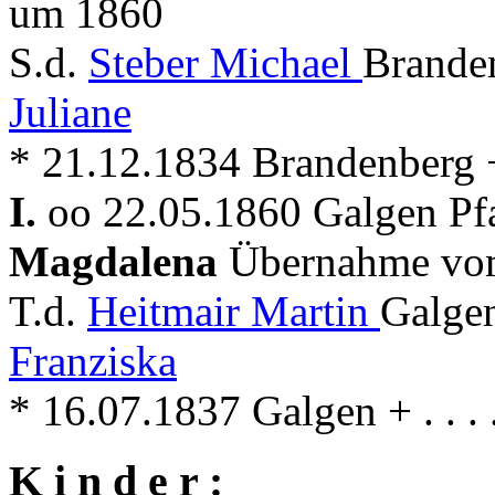
um 1860
S.d.
Steber Michael
Branden
Juliane
* 21.12.1834 Brandenberg 
I.
oo 22.05.1860 Galgen Pf
Magdalena
Übernahme vo
T.d.
Heitmair Martin
Galge
Franziska
* 16.07.1837 Galgen + . . .
K i n d e r :