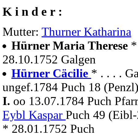
K i n d e r :
Mutter:
Thurner Katharina
Hürner Maria Therese
*
28.10.1752 Galgen
Hürner Cäcilie
* . . . . 
ungef.1784 Puch 18 (Penzl
I.
oo 13.07.1784 Puch Pfar
Eybl Kaspar
Puch 49 (Eibl
* 28.01.1752 Puch