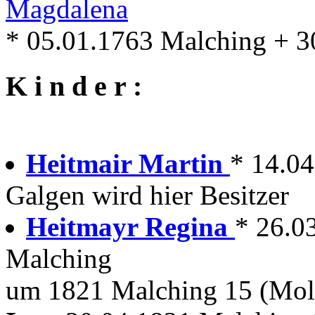
Magdalena
* 05.01.1763 Malching + 3
K i n d e r :
Heitmair Martin
* 14.0
Galgen wird hier Besitzer
Heitmayr Regina
* 26.0
Malching
um 1821 Malching 15 (Mol