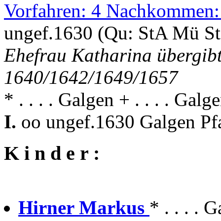
Vorfahren: 4 Nachkommen:
ungef.1630 (Qu: StA Mü S
Ehefrau Katharina übergib
1640/1642/1649/1657
* . . . . Galgen + . . . . Galg
I.
oo ungef.1630 Galgen Pf
K i n d e r :
Hirner Markus
* . . . .