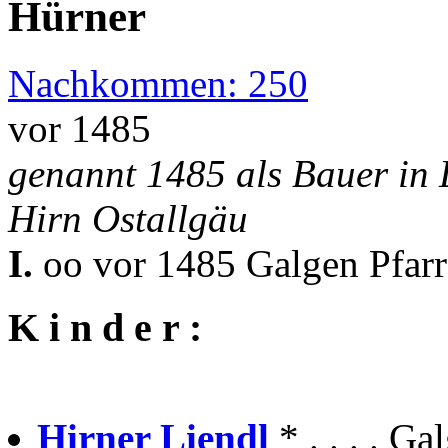
Hürner
Nachkommen: 250
vor 1485
genannt 1485 als Bauer in
Hirn Ostallgäu
I.
oo vor 1485 Galgen Pfar
K i n d e r :
Hirner Liendl
* . . . . G