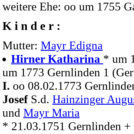
weitere Ehe: oo um 1755 
K i n d e r :
Mutter:
Mayr Edigna
Hirner Katharina
* um 1
um 1773 Gernlinden 1 (Ger
I.
oo 08.02.1773 Gernlinde
Josef
S.d.
Hainzinger Augu
und
Mayr Maria
* 21.03.1751 Gernlinden + .