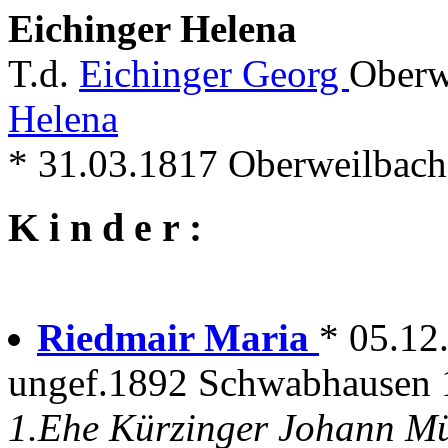
Eichinger Helena
T.d.
Eichinger Georg
Oberw
Helena
* 31.03.1817 Oberweilbach 
K i n d e r :
Riedmair Maria
* 05.12
ungef.1892 Schwabhausen 1
1.Ehe Kürzinger Johann Mü