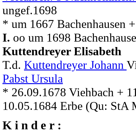
ungef.1698
* um 1667 Bachenhausen + .
I.
oo um 1698 Bachenhausen
Kuttendreyer Elisabeth
T.d.
Kuttendreyer Johann
V
Pabst Ursula
* 26.09.1678 Viehbach + 1
10.05.1684 Erbe (Qu: StA 
K i n d e r :