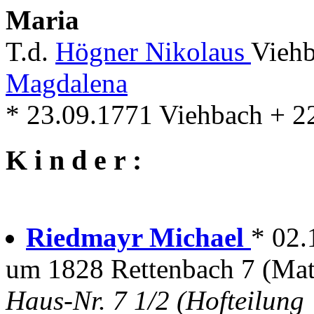
Maria
T.d.
Högner Nikolaus
Vieh
Magdalena
* 23.09.1771 Viehbach + 2
K i n d e r :
Riedmayr Michael
* 02.
um 1828 Rettenbach 7 (Mat
Haus-Nr. 7 1/2 (Hofteilung 