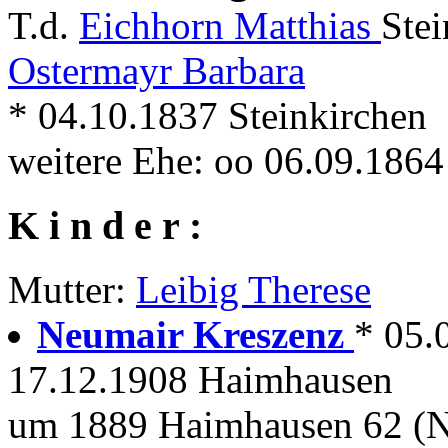
T.d.
Eichhorn Matthias
Stei
Ostermayr Barbara
* 04.10.1837 Steinkirchen
weitere Ehe: oo 06.09.186
K i n d e r :
Mutter:
Leibig Therese
Neumair Kreszenz
* 05.
17.12.1908 Haimhausen
um 1889 Haimhausen 62 (