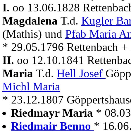
I.
oo 13.06.1828 Rettenbach
Magdalena
T.d.
Kugler Ba
(Mathis) und
Pfab Maria A
* 29.05.1796 Rettenbach +
II.
oo 12.10.1841 Rettenbac
Maria
T.d.
Hell Josef
Göppe
Michl Maria
* 23.12.1807 Göppertshaus
Riedmayr Maria
* 08.0
Riedmair Benno
* 16.06