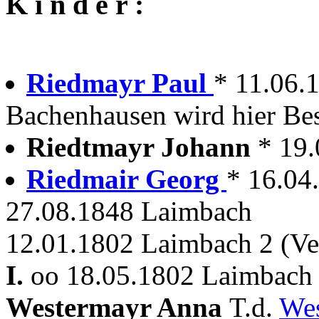
K i n d e r :
Riedmayr Paul
* 11.06.
Bachenhausen wird hier Bes
Riedtmayr Johann
* 19
Riedmair Georg
* 16.04
27.08.1848 Laimbach
12.01.1802 Laimbach 2 (Ve
I.
oo 18.05.1802 Laimbach P
Westermayr Anna
T.d.
Wes