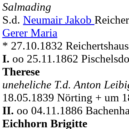
Salmading
S.d.
Neumair Jakob
Reiche
Gerer Maria
* 27.10.1832 Reichertshause
I.
oo 25.11.1862 Pischelsdor
Therese
uneheliche T.d. Anton Leib
18.05.1839 Nörting + um 
II.
oo 04.11.1886 Bachenhau
Eichhorn Brigitte