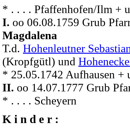
* . . . . Pfaffenhofen/Ilm 
I.
oo 06.08.1759 Grub Pfar
Magdalena
T.d.
Hohenleutner Sebastia
(Kropfgütl) und
Hohenecke
* 25.05.1742 Aufhausen +
II.
oo 14.07.1777 Grub Pfar
* . . . . Scheyern
K i n d e r :