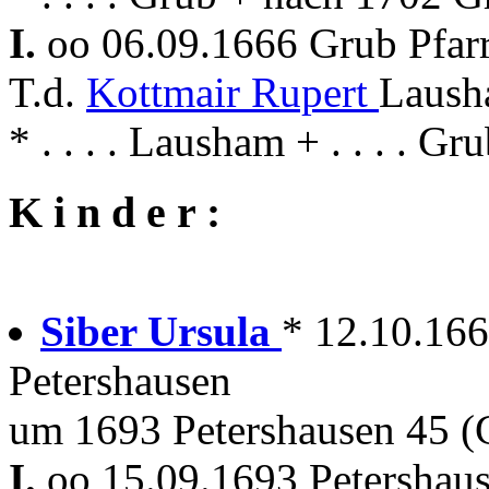
I.
oo 06.09.1666 Grub Pfar
T.d.
Kottmair Rupert
Laush
* . . . . Lausham + . . . . Gr
K i n d e r :
Siber Ursula
* 12.10.16
Petershausen
um 1693 Petershausen 45 (
I.
oo 15.09.1693 Petershau