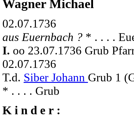
Wagner Michael
02.07.1736
aus Euernbach ?
* . . . . 
I.
oo 23.07.1736 Grub Pfar
02.07.1736
T.d.
Siber Johann
Grub 1 (
* . . . . Grub
K i n d e r :