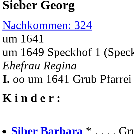
Sieber Georg
Nachkommen: 324
um 1641
um 1649 Speckhof 1 (Spec
Ehefrau Regina
I.
oo um 1641 Grub Pfarrei
K i n d e r :
Siber Barbara
* . . . .