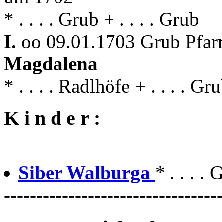
* . . . . Grub + . . . . Grub
I.
oo 09.01.1703 Grub Pfar
Magdalena
* . . . . Radlhöfe + . . . . Gr
K i n d e r :
Siber Walburga
* . . . .
---------------------------------