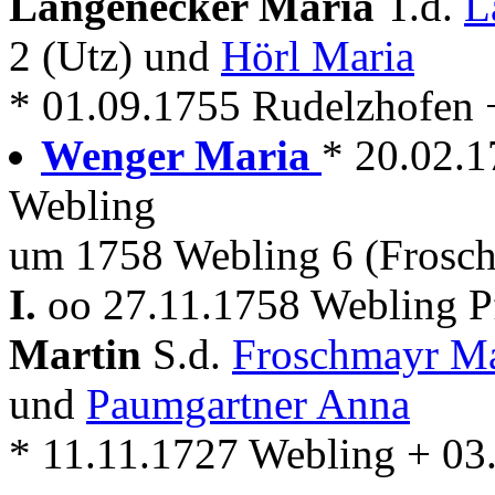
Langenecker Maria
T.d.
L
2 (Utz) und
Hörl Maria
* 01.09.1755 Rudelzhofen + 
Wenger Maria
* 20.02.
Webling
um 1758 Webling 6 (Frosc
I.
oo 27.11.1758 Webling Pf
Martin
S.d.
Froschmayr Ma
und
Paumgartner Anna
* 11.11.1727 Webling + 03