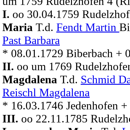
um 1759 Rudelzhofen 4 (Ri
I.
oo 30.04.1759 Rudelzhof
Maria
T.d.
Fendt Martin
Bi
Past Barbara
* 08.01.1729 Biberbach + 
II.
oo um 1769 Rudelzhofen
Magdalena
T.d.
Schmid Da
Reischl Magdalena
* 16.03.1746 Jedenhofen +
III.
oo 22.11.1785 Rudelzho