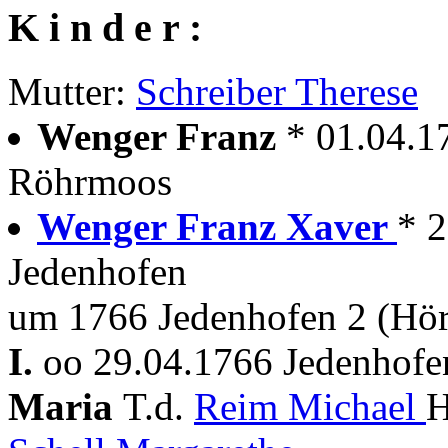
K i n d e r :
Mutter:
Schreiber Therese
Wenger Franz
* 01.04.1
Röhrmoos
Wenger Franz Xaver
* 2
Jedenhofen
um 1766 Jedenhofen 2 (Hör
I.
oo 29.04.1766 Jedenhofen
Maria
T.d.
Reim Michael
H