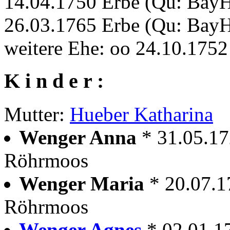
14.04.1750 Erbe (Qu: Bay
26.03.1765 Erbe (Qu: Bay
weitere Ehe: oo 24.10.17
K i n d e r :
Mutter:
Hueber Katharina
Wenger Anna
* 31.05.1
Röhrmoos
Wenger Maria
* 20.07.
Röhrmoos
Wenger Agnes
* 02.01.1