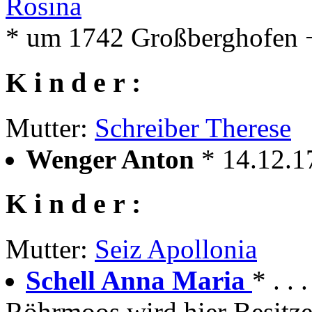
Rosina
* um 1742 Großberghofen 
K i n d e r :
Mutter:
Schreiber Therese
Wenger Anton
* 14.12.
K i n d e r :
Mutter:
Seiz Apollonia
Schell Anna Maria
* . .
Röhrmoos wird hier Besitze