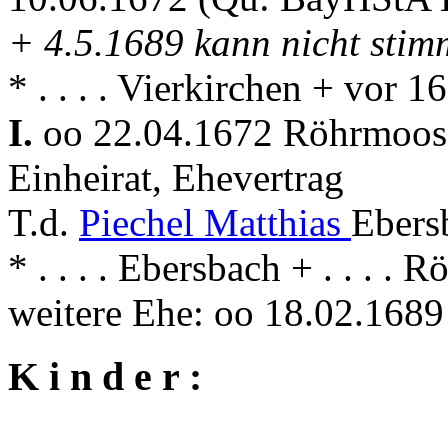
+ 4.5.1689 kann nicht stim
* . . . . Vierkirchen + vor
I.
oo 22.04.1672 Röhrmoo
Einheirat, Ehevertrag
T.d.
Piechel Matthias
Ebers
* . . . . Ebersbach + . . . .
weitere Ehe: oo 18.02.16
K i n d e r :