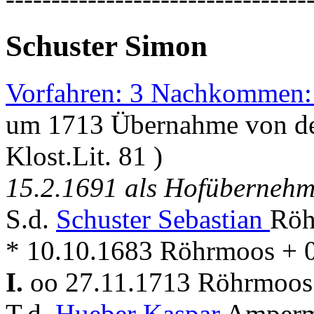
Schuster Simon
Vorfahren: 3 Nachkommen:
um 1713 Übernahme von de
Klost.Lit. 81 )
15.2.1691 als Hofübernehm
S.d.
Schuster Sebastian
Röh
* 10.10.1683 Röhrmoos + 
I.
oo 27.11.1713 Röhrmoo
T.d.
Hueber Kaspar
Amperm