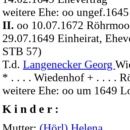
weitere Ehe: oo ungef.1645
II.
oo 10.07.1672 Röhrmo
29.07.1649 Einheirat, Ehev
STB 57)
T.d.
Langenecker Georg
Wi
* . . . . Wiedenhof + . . . .
weitere Ehe: oo um 1649 L
K i n d e r :
Mutter:
(Hörl) Helena