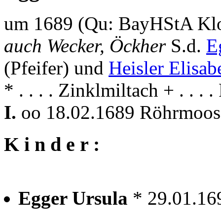
um 1689 (Qu: BayHStA Klos
auch Wecker, Öckher
S.d.
E
(Pfeifer) und
Heisler Elisab
* . . . . Zinklmiltach + . . .
I.
oo 18.02.1689 Röhrmoo
K i n d e r :
Egger Ursula
* 29.01.1
---------------------------------