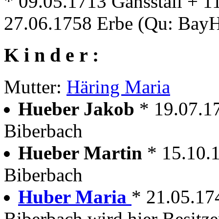
* 09.05.1713 Gänsstall + 1
27.06.1758 Erbe (Qu: Bay
K i n d e r :
Mutter:
Häring Maria
Hueber Jakob
* 19.07.1
Biberbach
Hueber Martin
* 15.10.
Biberbach
Huber Maria
* 21.05.17
Biberbach wird hier Besitze