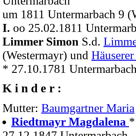
Untermarbach
um 1811 Untermarbach 9 (
I.
oo 25.02.1811 Untermar
Limmer Simon
S.d.
Limme
(Westermayr) und
Häuserer
* 27.10.1781 Untermarbach 
K i n d e r :
Mutter:
Baumgartner Maria
Riedtmayr Magdalena
*
27.12.1847 Untermarbach