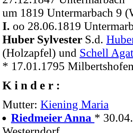
um 1819 Untermarbach 9 (
I.
oo 28.06.1819 Untermar
Huber Sylvester
S.d.
Huber
(Holzapfel) und
Schell Aga
* 17.01.1795 Milbertshofe
K i n d e r :
Mutter:
Kiening Maria
Riedmeier Anna
* 30.04
Westerndorf