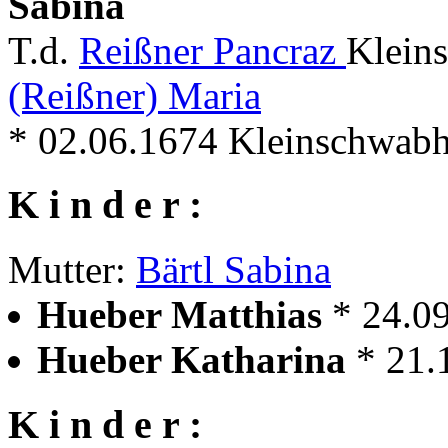
Sabina
T.d.
Reißner Pancraz
Klein
(Reißner) Maria
* 02.06.1674 Kleinschwabh
K i n d e r :
Mutter:
Bärtl Sabina
Hueber Matthias
* 24.0
Hueber Katharina
* 21.
K i n d e r :