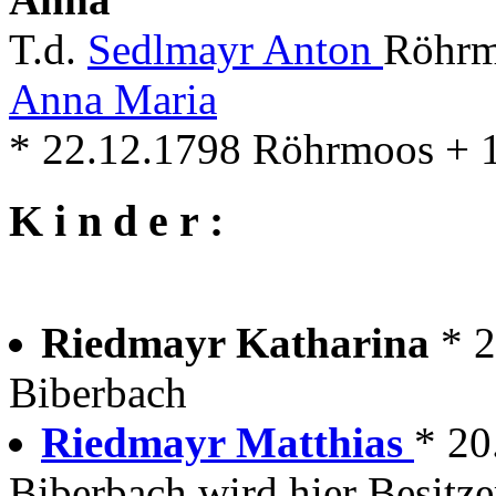
T.d.
Sedlmayr Anton
Röhrm
Anna Maria
* 22.12.1798 Röhrmoos + 
K i n d e r :
Riedmayr Katharina
* 
Biberbach
Riedmayr Matthias
* 20
Biberbach wird hier Besitze