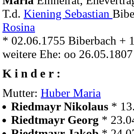
Maria
Einheirat, Ehevertra
T.d.
Kiening Sebastian
Bibe
Rosina
* 02.06.1755 Biberbach + 
weitere Ehe: oo 26.05.180
K i n d e r :
Mutter:
Huber Maria
Riedmayr Nikolaus
* 13
Riedtmayr Georg
* 23.0
Riedtmayr Jakob
* 24.0