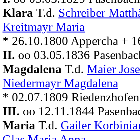
Klara
T.d.
Schreiber Matt
Kreitmayr Maria
* 26.10.1800 Appercha + 1
II.
oo 03.05.1836 Pasenbach
Magdalena
T.d.
Maier Jos
Niedermayr Magdalena
* 02.07.1809 Riedenzhofen
III.
oo 12.11.1844 Pasenbac
Maria
T.d.
Gailer Korbini
Glas Maria Anna