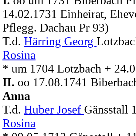
I.
oo um 1731 Biberbach Pfa
14.02.1731 Einheirat, Ehev
Pflegg. Dachau Pr 93)
T.d.
Härring Georg
Lotzbac
Rosina
* um 1704 Lotzbach + 24.0
II.
oo 17.08.1741 Biberbach
Anna
T.d.
Huber Josef
Gänsstall 
Rosina