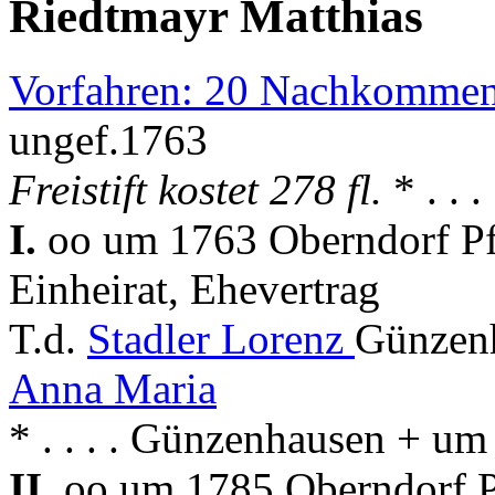
Riedtmayr Matthias
Vorfahren: 20 Nachkommen
ungef.1763
Freistift kostet 278 fl.
* . . 
I.
oo um 1763 Oberndorf Pfa
Einheirat, Ehevertrag
T.d.
Stadler Lorenz
Günzenh
Anna Maria
* . . . . Günzenhausen + u
II.
oo um 1785 Oberndorf Pf