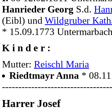
Hanrieder Georg
S.d.
Han
(Eibl) und
Wildgruber Kath
* 15.09.1773 Untermarbac
K i n d e r :
Mutter:
Reischl Maria
Riedtmayr Anna
* 08.11
---------------------------------
Harrer Josef