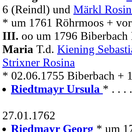
6 (Reindl) und
Märkl Rosin
* um 1761 Röhrmoos + vor
III.
oo um 1796 Biberbach P
Maria
T.d.
Kiening Sebast
Strixner Rosina
* 02.06.1755 Biberbach + 
Riedtmayr Ursula
* . . 
27.01.1762
Riedmayr Georg
* um 1