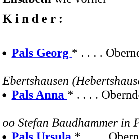
K i n d e r :
Pals Georg
* . . . . Obern
Ebertshausen (Hebertshaus
Pals Anna
* . . . . Obernd
oo Stefan Baudhammer in P
Pals Ursula
* . . . . Ober