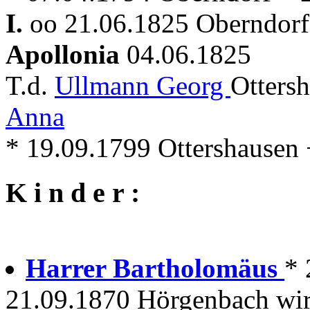
I.
oo 21.06.1825 Oberndorf 
Apollonia
04.06.1825
T.d.
Ullmann Georg
Otters
Anna
* 19.09.1799 Ottershausen
K i n d e r :
Harrer Bartholomäus
* 
21.09.1870 Hörgenbach wird