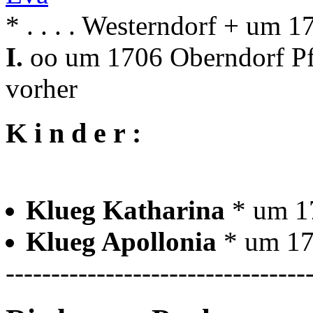
* . . . . Westerndorf + um 
I.
oo um 1706 Oberndorf Pfa
vorher
K i n d e r :
Klueg Katharina
* um 1
Klueg Apollonia
* um 17
---------------------------------