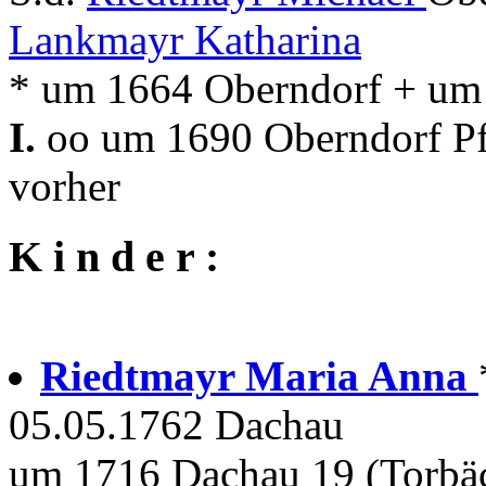
Lankmayr Katharina
* um 1664 Oberndorf + um
I.
oo um 1690 Oberndorf Pfa
vorher
K i n d e r :
Riedtmayr Maria Anna
05.05.1762 Dachau
um 1716 Dachau 19 (Torbä