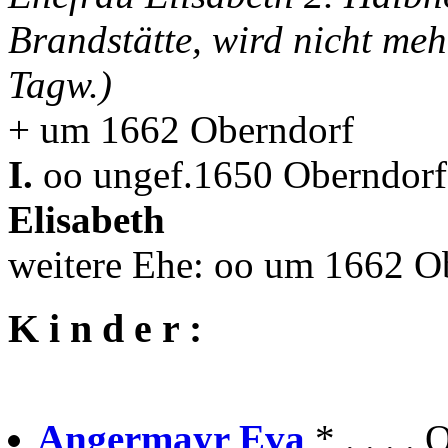
Brandstätte, wird nicht me
Tagw.)
+ um 1662 Oberndorf
I.
oo ungef.1650 Oberndorf 
Elisabeth
weitere Ehe: oo um 1662 O
K i n d e r :
Angermayr Eva
* . . . 