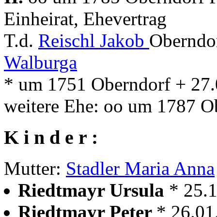
Einheirat, Ehevertrag
T.d.
Reischl Jakob
Oberndo
Walburga
* um 1751 Oberndorf + 27
weitere Ehe: oo um 1787 O
K i n d e r :
Mutter:
Stadler Maria Anna
Riedtmayr Ursula
* 25.
Riedtmayr Peter
* 26.01