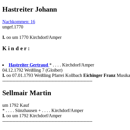
Hastreiter Johann
Nachkommen: 16
ungef.1770
I.
oo um 1770 Kirchdorf/Amper
K i n d e r :
Hastreiter Gertraud
* . . . . Kirchdorf/Amper
04.12.1792 Weißling 7 (Gloiber)
I.
oo 07.01.1793 Weißling Pfarrei Kollbach
Eichinger Franz
Musika
--------------------------------------------------------------
Sellmair Martin
um 1792 Kauf
* . . . . Sünzhausen + . . . . Kirchdorf/Amper
I.
oo um 1792 Kirchdorf/Amper
--------------------------------------------------------------