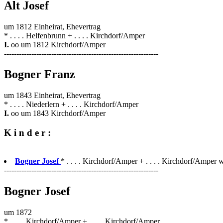
Alt Josef
um 1812 Einheirat, Ehevertrag
* . . . . Helfenbrunn + . . . . Kirchdorf/Amper
I.
oo um 1812 Kirchdorf/Amper
--------------------------------------------------------------
Bogner Franz
um 1843 Einheirat, Ehevertrag
* . . . . Niederlern + . . . . Kirchdorf/Amper
I.
oo um 1843 Kirchdorf/Amper
K i n d e r :
Bogner Josef
* . . . . Kirchdorf/Amper + . . . . Kirchdorf/Amper w
--------------------------------------------------------------
Bogner Josef
um 1872
* . . . . Kirchdorf/Amper + . . . . Kirchdorf/Amper