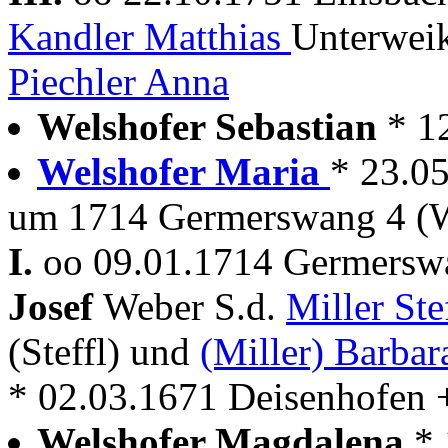
Kandler Matthias
Unterweik
Piechler Anna
Welshofer Sebastian
* 1
Welshofer Maria
* 23.0
um 1714 Germerswang 4 (
I.
oo 09.01.1714 Germersw
Josef
Weber S.d.
Miller St
(Steffl) und
(Miller) Barbar
* 02.03.1671 Deisenhofen +
Welshofer Magdalena
*