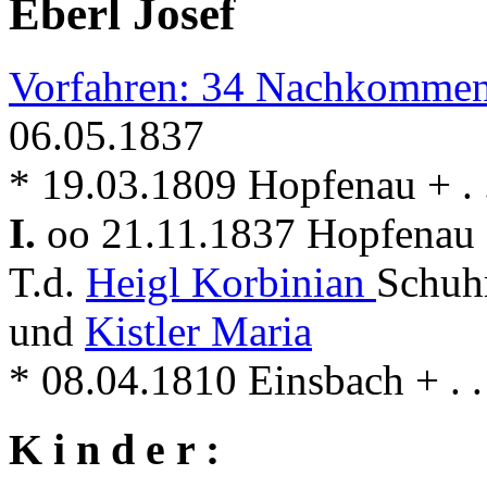
Eberl Josef
Vorfahren: 34 Nachkommen
06.05.1837
* 19.03.1809 Hopfenau + . 
I.
oo 21.11.1837 Hopfenau 
T.d.
Heigl Korbinian
Schuh
und
Kistler Maria
* 08.04.1810 Einsbach + . .
K i n d e r :