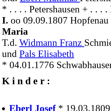
* . . . . Petershausen + . . .
I.
oo 09.09.1807 Hopfenau 
Maria
T.d.
Widmann Franz
Schmi
und
Pals Elisabeth
* 04.01.1776 Schwabhause
K i n d e r :
Eberl Josef
* 19.03.1809 