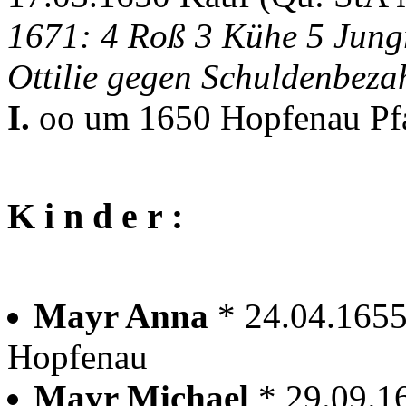
1671: 4 Roß 3 Kühe 5 Jung
Ottilie gegen Schuldenbeza
I.
oo um 1650 Hopfenau Pfa
K i n d e r :
Mayr Anna
* 24.04.165
Hopfenau
Mayr Michael
* 29.09.1