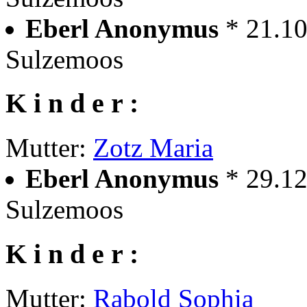
Eberl Anonymus
* 21.1
Sulzemoos
K i n d e r :
Mutter:
Zotz Maria
Eberl Anonymus
* 29.1
Sulzemoos
K i n d e r :
Mutter:
Rabold Sophia