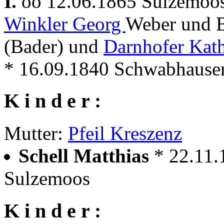
I.
oo 12.06.1865 Sulzemoo
Winkler Georg
Weber und 
(Bader) und
Darnhofer Kath
* 16.09.1840 Schwabhause
K i n d e r :
Mutter:
Pfeil Kreszenz
Schell Matthias
* 22.11
Sulzemoos
K i n d e r :