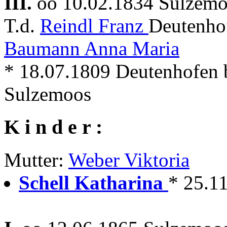
III.
oo 10.02.1834 Sulzem
T.d.
Reindl Franz
Deutenhof
Baumann Anna Maria
* 18.07.1809 Deutenhofen 
Sulzemoos
K i n d e r :
Mutter:
Weber Viktoria
Schell Katharina
* 25.1