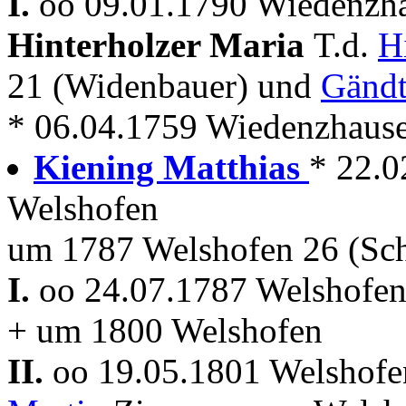
I.
oo 09.01.1790 Wiedenzha
Hinterholzer Maria
T.d.
H
21 (Widenbauer) und
Gändt
* 06.04.1759 Wiedenzhaus
Kiening Matthias
* 22.0
Welshofen
um 1787 Welshofen 26 (Sch
I.
oo 24.07.1787 Welshofe
+ um 1800 Welshofen
II.
oo 19.05.1801 Welshof