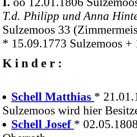
I.
oo 12.01.1806 Sulzemoo
T.d. Philipp und Anna Hint
Sulzemoos 33 (Zimmermeis
* 15.09.1773 Sulzemoos +
K i n d e r :
Schell Matthias
* 21.01
Sulzemoos wird hier Besitz
Schell Josef
* 02.05.180