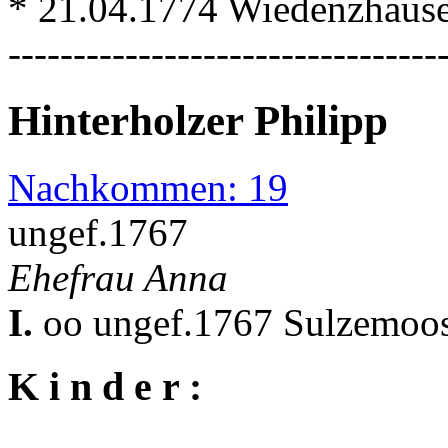
* 21.04.1774 Wiedenzhause
---------------------------------
Hinterholzer Philipp
Nachkommen: 19
ungef.1767
Ehefrau Anna
I.
oo ungef.1767 Sulzemoo
K i n d e r :