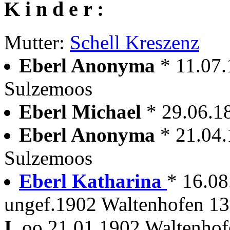
K i n d e r :
Mutter:
Schell Kreszenz
Eberl Anonyma
* 11.07
Sulzemoos
Eberl Michael
* 29.06.1
Eberl Anonyma
* 21.04
Sulzemoos
Eberl Katharina
* 16.0
ungef.1902 Waltenhofen 13
I.
oo 21.01.1902 Waltenhof