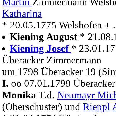
Martin
Zimmermann Welsho
Katharina
* 20.05.1775 Welshofen + . 
Kiening August
* 21.08
Kiening Josef
* 23.01.1
Überacker Zimmermann
um 1798 Überacker 19 (Si
I.
oo 07.01.1799 Überacker
Monika
T.d.
Neumayr Mic
(Oberschuster) und
Rieppl 