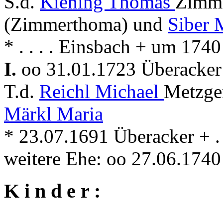
S.d.
Kiening Thomas
Zimme
(Zimmerthoma) und
Siber 
* . . . . Einsbach + um 174
I.
oo 31.01.1723 Überacker 
T.d.
Reichl Michael
Metzger
Märkl Maria
* 23.07.1691 Überacker + . 
weitere Ehe: oo 27.06.174
K i n d e r :