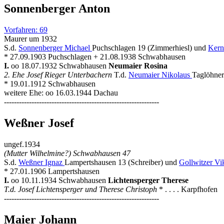
Sonnenberger Anton
Vorfahren: 69
Maurer um 1932
S.d.
Sonnenberger Michael
Puchschlagen 19 (Zimmerhiesl) und
Kern
* 27.09.1903 Puchschlagen + 21.08.1938 Schwabhausen
I.
oo 18.07.1932 Schwabhausen
Neumaier Rosina
2. Ehe Josef Rieger Unterbachern
T.d.
Neumaier Nikolaus
Taglöhner
* 19.01.1912 Schwabhausen
weitere Ehe: oo 16.03.1944 Dachau
--------------------------------------------------------------
Weßner Josef
ungef.1934
(Mutter Wilhelmine?) Schwabhausen 47
S.d.
Weßner Ignaz
Lampertshausen 13 (Schreiber) und
Gollwitzer Vik
* 27.01.1906 Lampertshausen
I.
oo 10.11.1934 Schwabhausen
Lichtensperger Therese
T.d. Josef Lichtensperger und Therese Christoph
* . . . . Karpfhofen
--------------------------------------------------------------
Maier Johann