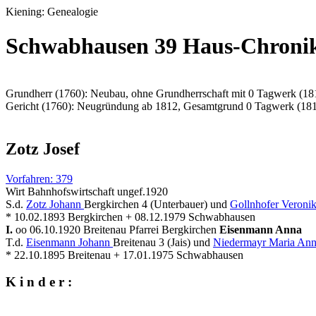
Kiening: Genealogie
Schwabhausen 39 Haus-Chroni
Grundherr (1760): Neubau, ohne Grundherrschaft mit 0 Tagwerk (18
Gericht (1760): Neugründung ab 1812, Gesamtgrund 0 Tagwerk (18
Zotz Josef
Vorfahren: 379
Wirt Bahnhofswirtschaft ungef.1920
S.d.
Zotz Johann
Bergkirchen 4 (Unterbauer) und
Gollnhofer Veroni
* 10.02.1893 Bergkirchen + 08.12.1979 Schwabhausen
I.
oo 06.10.1920 Breitenau Pfarrei Bergkirchen
Eisenmann Anna
T.d.
Eisenmann Johann
Breitenau 3 (Jais) und
Niedermayr Maria An
* 22.10.1895 Breitenau + 17.01.1975 Schwabhausen
K i n d e r :