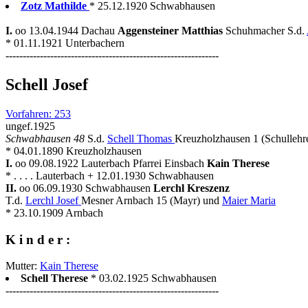
Zotz Mathilde
* 25.12.1920 Schwabhausen
I.
oo 13.04.1944 Dachau
Aggensteiner Matthias
Schuhmacher S.d.
* 01.11.1921 Unterbachern
--------------------------------------------------------------
Schell Josef
Vorfahren: 253
ungef.1925
Schwabhausen 48
S.d.
Schell Thomas
Kreuzholzhausen 1 (Schullehr
* 04.01.1890 Kreuzholzhausen
I.
oo 09.08.1922 Lauterbach Pfarrei Einsbach
Kain Therese
* . . . . Lauterbach + 12.01.1930 Schwabhausen
II.
oo 06.09.1930 Schwabhausen
Lerchl Kreszenz
T.d.
Lerchl Josef
Mesner Arnbach 15 (Mayr) und
Maier Maria
* 23.10.1909 Arnbach
K i n d e r :
Mutter:
Kain Therese
Schell Therese
* 03.02.1925 Schwabhausen
--------------------------------------------------------------