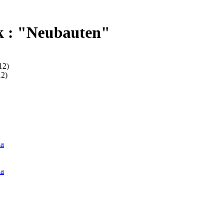
k : "Neubauten"
12)
12)
ka
na