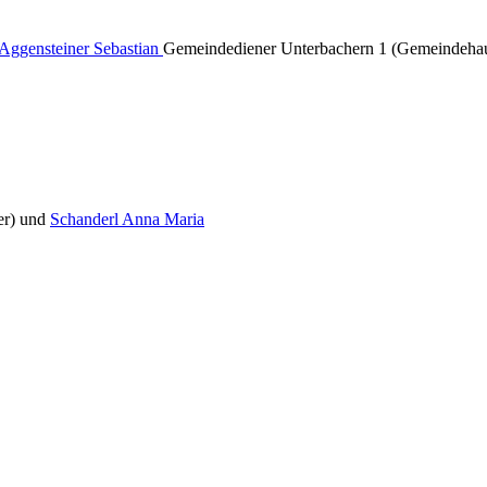
Aggensteiner Sebastian
Gemeindediener Unterbachern 1 (Gemeindeha
er) und
Schanderl Anna Maria