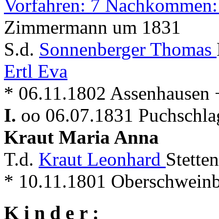
Vorfahren: 7 Nachkommen:
Zimmermann um 1831
S.d.
Sonnenberger Thomas
Ertl Eva
* 06.11.1802 Assenhausen 
I.
oo 06.07.1831 Puchschla
Kraut Maria Anna
T.d.
Kraut Leonhard
Stette
* 10.11.1801 Oberschweinb
K i n d e r :