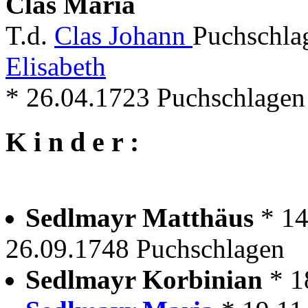
Clas Maria
T.d.
Clas Johann
Puchschla
Elisabeth
* 26.04.1723 Puchschlagen
K i n d e r :
Sedlmayr Matthäus
* 1
26.09.1748 Puchschlagen
Sedlmayr Korbinian
* 1