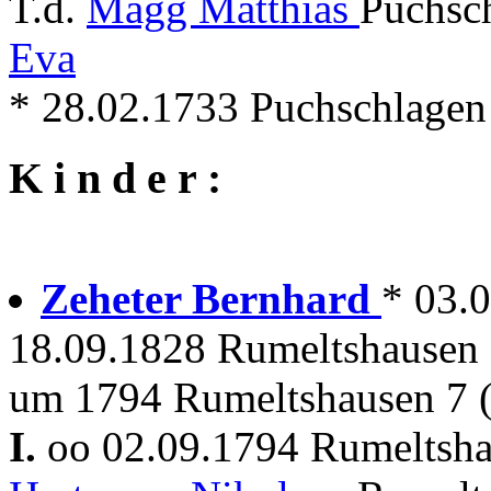
T.d.
Magg Matthias
Puchsc
Eva
* 28.02.1733 Puchschlagen
K i n d e r :
Zeheter Bernhard
* 03.
18.09.1828 Rumeltshausen
um 1794 Rumeltshausen 7 
I.
oo 02.09.1794 Rumeltsh