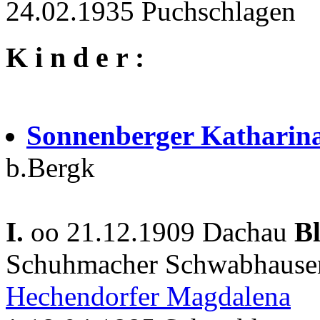
24.02.1935 Puchschlagen
K i n d e r :
Sonnenberger Katharin
b.Bergk
I.
oo 21.12.1909 Dachau
B
Schuhmacher Schwabhausen 
Hechendorfer Magdalena