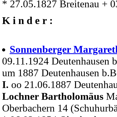
* 27.05.1827 Breitenau + 
K i n d e r :
Sonnenberger Margare
09.11.1924 Deutenhausen 
um 1887 Deutenhausen b.Be
I.
oo 21.06.1887 Deutenhau
Lochner Bartholomäus
Ma
Oberbachern 14 (Schuhurb