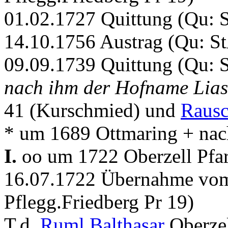
01.02.1727 Quittung (Qu: S
14.10.1756 Austrag (Qu: St
09.09.1739 Quittung (Qu: S
nach ihm der Hofname Lia
41 (Kurschmied) und
Rausc
* um 1689 Ottmaring + nac
I.
oo um 1722 Oberzell Pfar
16.07.1722 Übernahme vom
Pflegg.Friedberg Pr 19)
T.d.
Ruml Balthasar
Oberze