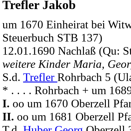
Trefler Jakob
um 1670 Einheirat bei Wit
Steuerbuch STB 137)
12.01.1690 Nachlaß (Qu: S
weitere Kinder Maria, Geor
S.d.
Trefler
Rohrbach 5 (Ul
* . . . . Rohrbach + um 168
I.
oo um 1670 Oberzell Pfar
II.
oo um 1681 Oberzell Pfa
T.d.
Huber Georg
Oberzell 