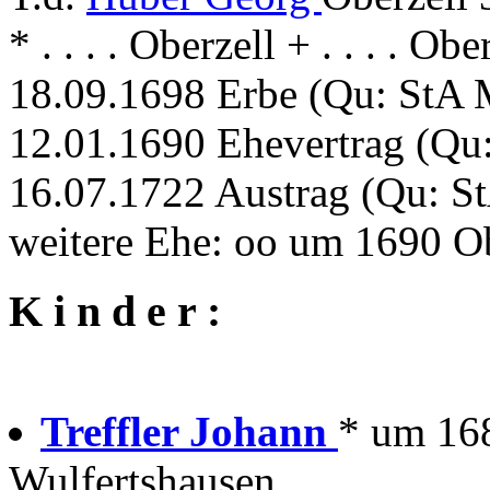
* . . . . Oberzell + . . . . Obe
18.09.1698 Erbe (Qu: StA M
12.01.1690 Ehevertrag (Qu:
16.07.1722 Austrag (Qu: St
weitere Ehe: oo um 1690 O
K i n d e r :
Treffler Johann
* um 1682
Wulfertshausen