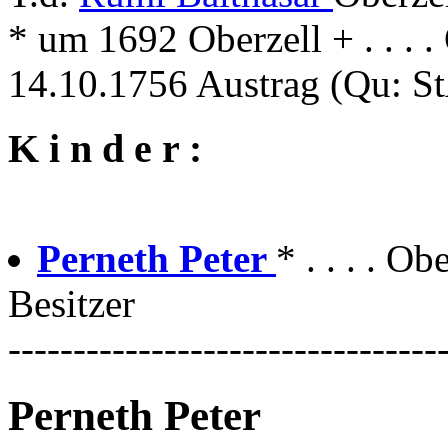
* um 1692 Oberzell + . . . .
14.10.1756 Austrag (Qu: St
K i n d e r :
Perneth Peter
* . . . . Ob
Besitzer
---------------------------------
Perneth Peter